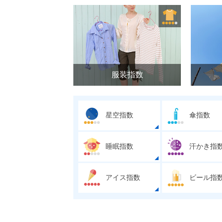
服装指数
星空指数
傘指数
睡眠指数
汗かき指
アイス指数
ビール指