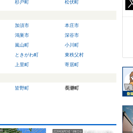
杉戸町
松伏町
加須市
本庄市
鴻巣市
深谷市
嵐山町
小川町
ときがわ町
東秩父村
上里町
寄居町
皆野町
長瀞町