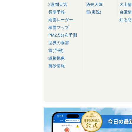
2週間天気
過去天気
火山情
長期予報
雷(実況)
台風情
雨雲レーダー
知る防
積雪マップ
PM2.5分布予測
世界の雨雲
雷(予報)
道路気象
黄砂情報