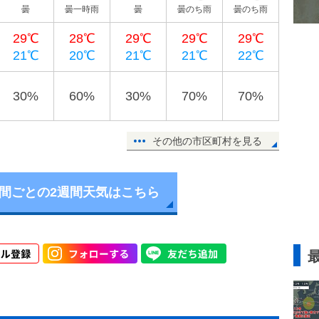
曇
曇一時雨
曇
曇のち雨
曇のち雨
29℃
28℃
29℃
29℃
29℃
21℃
20℃
21℃
21℃
22℃
30%
60%
30%
70%
70%
その他の市区町村を見る
時間ごとの2週間天気はこちら