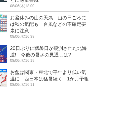
どに厳重警戒
08/06(木)18:00
お盆休みの山の天気 山の日ごろに
は秋の気配も 台風などの不確定要
素に注意
08/06(木)16:38
20日ぶりに猛暑日が観測された北海
道! 今後の暑さの見通しは?
08/06(木)16:19
お盆は関東・東北で平年より低い気
温に 西日本は猛暑続く 1か月予報
08/06(木)16:11