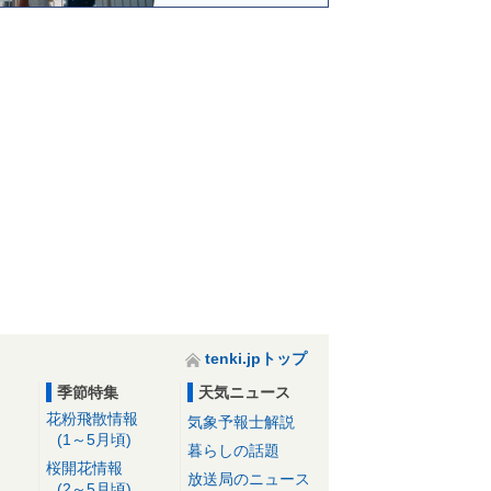
tenki.jpトップ
季節特集
天気ニュース
花粉飛散情報
気象予報士解説
(1～5月頃)
暮らしの話題
桜開花情報
放送局のニュース
(2～5月頃)