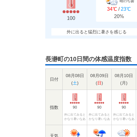
晴のち曇
34℃
/
23℃
20%
100
外に出ると猛烈に暑さを感じる
長瀞町の10日間の体感温度指数
08月08日
08月09日
08月10日
日付
(
土
)
(
日
)
(
月
)
指数
90
90
90
外に出てみると
外に出てみると
外に出てみると
かなり暑いなあ
かなり暑いなあ
かなり暑いなあ
天気