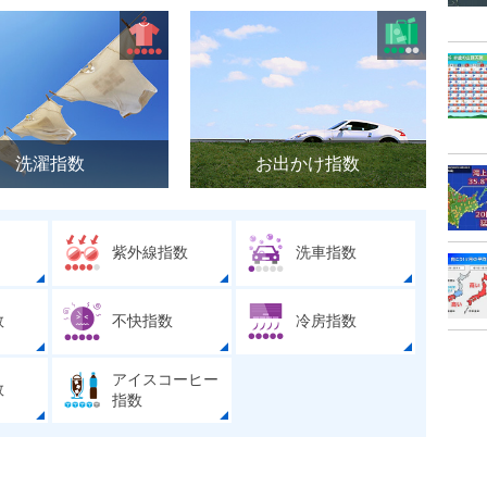
洗濯指数
お出かけ指数
紫外線指数
洗車指数
数
不快指数
冷房指数
アイスコーヒー
数
指数