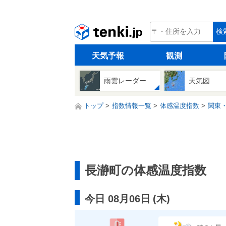
tenki.jp
検
天気予報
観測
雨雲レーダー
天気図
トップ
指数情報一覧
体感温度指数
関東
長瀞町の体感温度指数
今日 08月06日
(
木
)