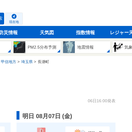
索
現在地
防災情報
天気図
指数情報
レジャー
PM2.5分布予測
地震情報
気
・甲信地方
埼玉県
長瀞町
06日16:00発表
明日 08月07日
(
金
)