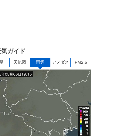
天気ガイド
星
天気図
雨雲
アメダス
PM2.5