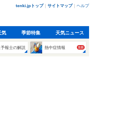
tenki.jpトップ
｜
サイトマップ
｜
ヘルプ
天気
季節特集
天気ニュース
象予報士の解説
熱中症情報
注目