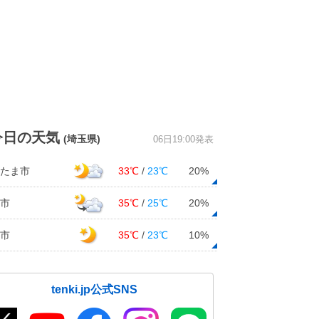
今日の天気
(埼玉県)
06日19:00発表
たま市
33℃
/
23℃
20%
市
35℃
/
25℃
20%
市
35℃
/
23℃
10%
tenki.jp公式SNS