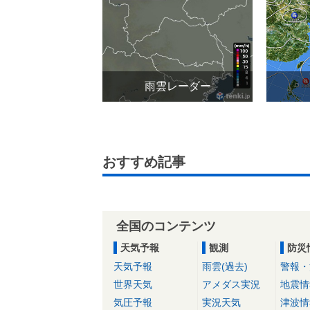
雨雲レーダー
おすすめ記事
全国のコンテンツ
天気予報
観測
防災
天気予報
雨雲(過去)
警報・
世界天気
アメダス実況
地震情
気圧予報
実況天気
津波情