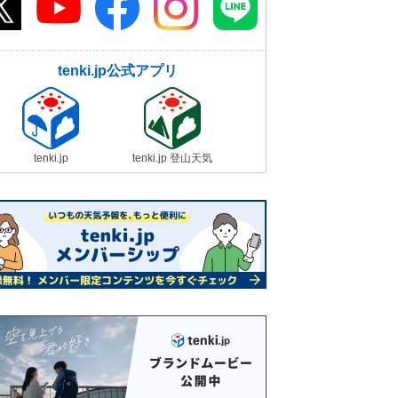
tenki.jp公式アプリ
tenki.jp
tenki.jp 登山天気