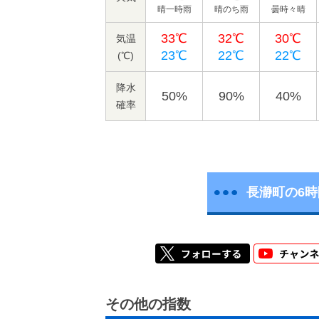
晴一時雨
晴のち雨
曇時々晴
33℃
32℃
30℃
気温
23℃
22℃
22℃
(℃)
降水
50%
90%
40%
確率
長瀞町の6
その他の指数