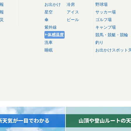
報
お出かけ
冷房
野球場
報
星空
アイス
サッカー場
災
傘
ビール
ゴルフ場
紫外線
キャンプ場
体感温度
競馬・競艇・競輪
洗車
釣り
睡眠
お出かけスポット