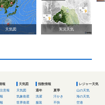
天気図
実況天気
情報
天気図
指数情報
レジャー天気
注意報
天気図
通年
夏季
山の天気
報
気象衛星
洗濯
汗かき
海の天気
報
世界衛星
服装
不快
空港