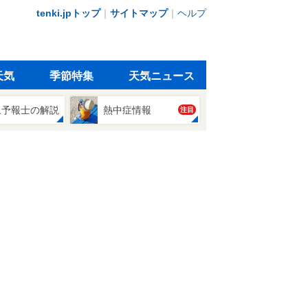
tenki.jpトップ
｜
サイトマップ
｜
ヘルプ
天気
季節特集
天気ニュース
象予報士の解説
熱中症情報
注目