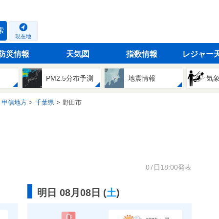
索
現在地
防災情報
天気図
指数情報
レジャー
PM2.5分布予測
地震情報
気
・甲信地方
千葉県
野田市
07日18:00発表
明日 08月08日
(
土
)