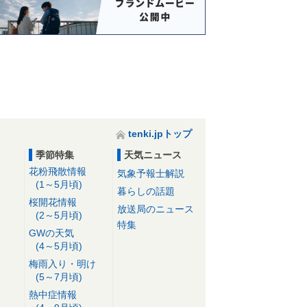
tenki.jpトップ
季節特集
天気ニュース
花粉飛散情報
気象予報士解説
(1～5月頃)
暮らしの話題
桜開花情報
放送局のニュース
(2～5月頃)
特集
GWの天気
(4～5月頃)
梅雨入り・明け
(5～7月頃)
熱中症情報