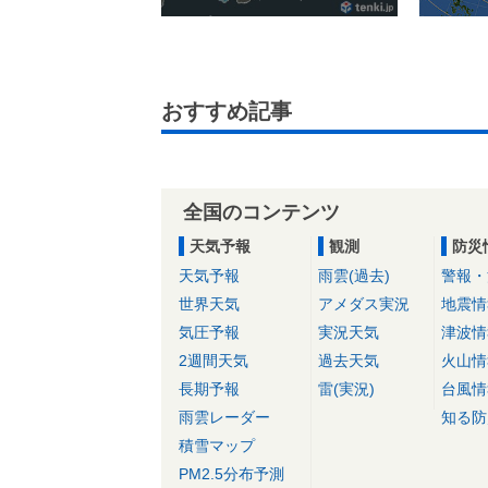
おすすめ記事
全国のコンテンツ
天気予報
観測
防災
天気予報
雨雲(過去)
警報・
世界天気
アメダス実況
地震情
気圧予報
実況天気
津波情
2週間天気
過去天気
火山情
長期予報
雷(実況)
台風情
雨雲レーダー
知る防
積雪マップ
PM2.5分布予測