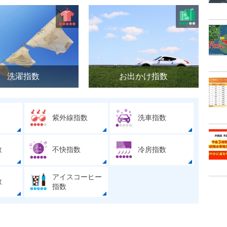
洗濯指数
お出かけ指数
紫外線指数
洗車指数
数
不快指数
冷房指数
アイスコーヒー
数
指数