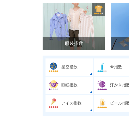
服装指数
星空指数
傘指数
睡眠指数
汗かき指
アイス指数
ビール指