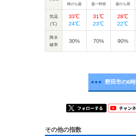
晴のち曇
曇一時雨
曇のち雨
33℃
31℃
28℃
気温
24℃
23℃
22℃
(℃)
降水
30%
70%
90%
確率
野田市の6
その他の指数