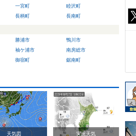
一宮町
睦沢町
長柄町
長南町
勝浦市
鴨川市
袖ケ浦市
南房総市
御宿町
鋸南町
天気図
実況天気