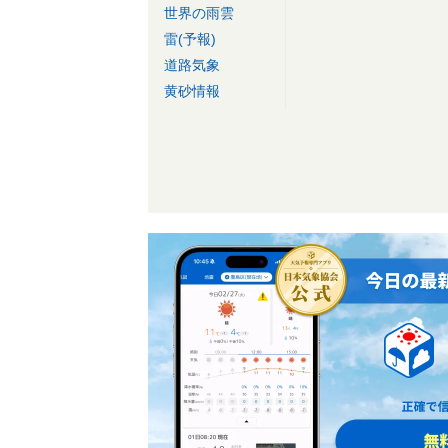
世界の雨雲
雷(予報)
道路気象
黄砂情報