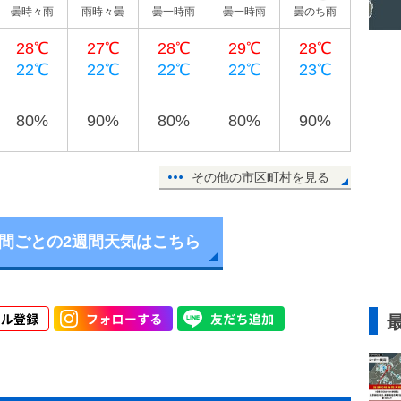
曇時々雨
雨時々曇
曇一時雨
曇一時雨
曇のち雨
28℃
27℃
28℃
29℃
28℃
22℃
22℃
22℃
22℃
23℃
80%
90%
80%
80%
90%
その他の市区町村を見る
時間ごとの2週間天気はこちら