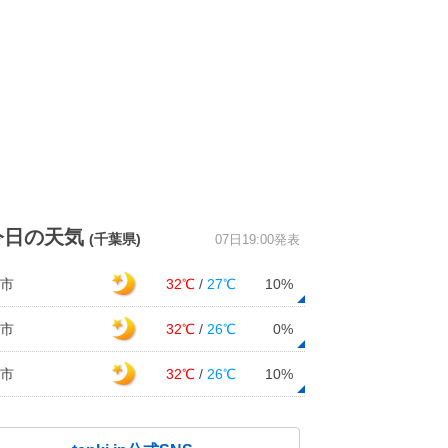
今日の天気
(千葉県)
07日19:00発表
市
32℃
/
27℃
10%
市
32℃
/
26℃
0%
市
32℃
/
26℃
10%