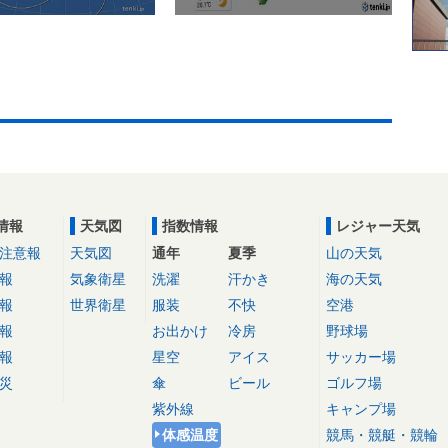
情報
天気図
指数情報
レジャー天気
注意報
天気図
通年
夏季
山の天気
報
気象衛星
洗濯
汗かき
海の天気
報
世界衛星
服装
不快
空港
報
お出かけ
冷房
野球場
報
星空
アイス
サッカー場
災
傘
ビール
ゴルフ場
紫外線
キャンプ場
体感温度
競馬・競艇・競輪