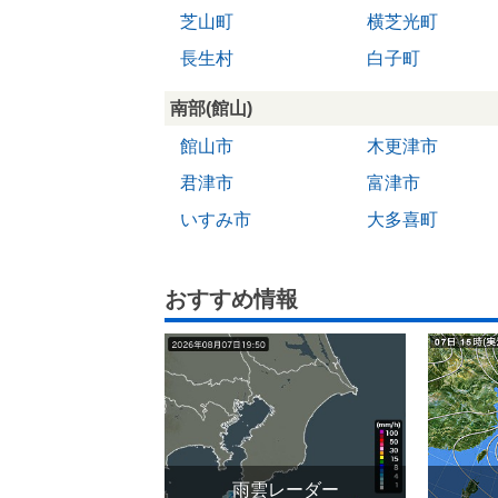
芝山町
横芝光町
長生村
白子町
南部(館山)
館山市
木更津市
君津市
富津市
いすみ市
大多喜町
おすすめ情報
雨雲レーダー