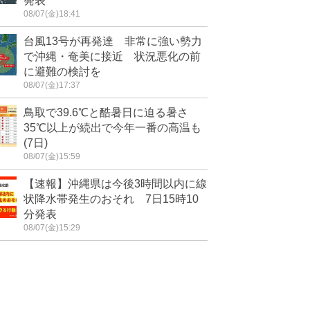
発表
08/07(金)18:41
台風13号が再発達 非常に強い勢力
で沖縄・奄美に接近 状況悪化の前
に避難の検討を
08/07(金)17:37
鳥取で39.6℃と酷暑日に迫る暑さ
35℃以上が続出で今年一番の高温も
(7日)
08/07(金)15:59
【速報】沖縄県は今後3時間以内に線
状降水帯発生のおそれ 7日15時10
分発表
08/07(金)15:29