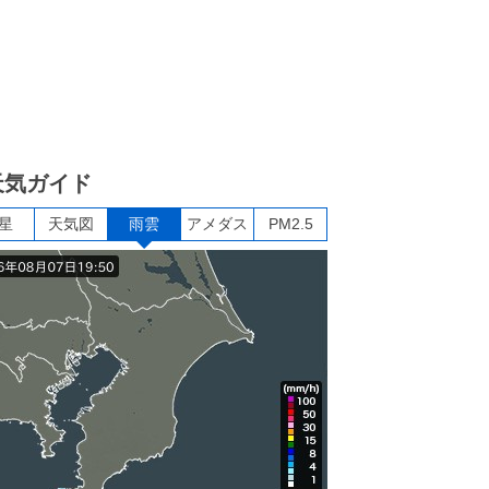
天気ガイド
星
天気図
雨雲
アメダス
PM2.5