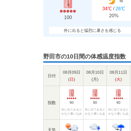
晴
34℃
/
26℃
20%
100
外に出ると猛烈に暑さを感じる
野田市の10日間の体感温度指数
08月09日
08月10日
08月11日
日付
(
日
)
(
月
)
(
火
)
指数
90
90
90
外に出てみると
外に出てみると
外に出てみると
かなり暑いなあ
かなり暑いなあ
かなり暑いなあ
天気