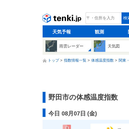
tenki.jp
検
天気予報
観測
雨雲レーダー
天気図
トップ
指数情報一覧
体感温度指数
関東
野田市の体感温度指数
今日 08月07日
(
金
)