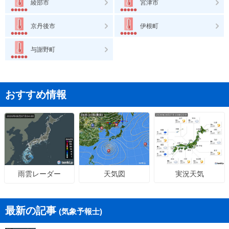
綾部市
宮津市
京丹後市
伊根町
与謝野町
おすすめ情報
天気図
実況天気
雨雲レーダー
最新の記事
(気象予報士)