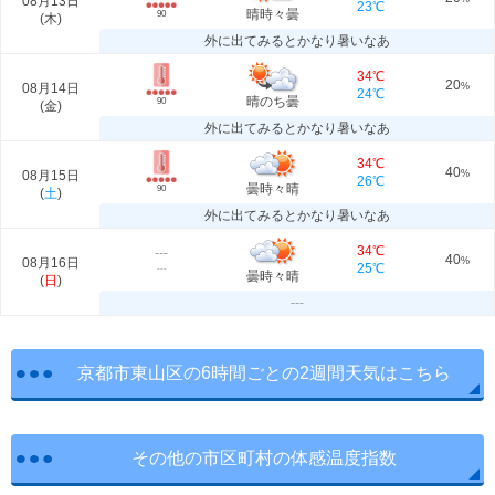
08月13日
23℃
晴時々曇
90
(
木
)
外に出てみるとかなり暑いなあ
34℃
20
08月14日
%
24℃
晴のち曇
90
(
金
)
外に出てみるとかなり暑いなあ
34℃
40
08月15日
%
26℃
曇時々晴
90
(
土
)
外に出てみるとかなり暑いなあ
34℃
---
40
08月16日
%
25℃
---
曇時々晴
(
日
)
---
京都市東山区の6時間ごとの2週間天気はこちら
その他の市区町村の体感温度指数