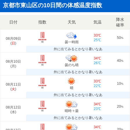
京都市東山区の10日間の体感温度指数
降水
日付
指数
天気
気温
確率
33℃
50
08月09日
%
25℃
曇一時雨
90
(
日
)
外に出てみるとかなり暑いなあ
34℃
40
08月10日
%
26℃
曇のち晴
90
(
月
)
外に出てみるとかなり暑いなあ
33℃
10
08月11日
%
22℃
晴
90
(
火
)
外に出てみるとかなり暑いなあ
34℃
20
08月12日
%
23℃
晴時々曇
90
(
水
)
外に出てみるとかなり暑いなあ
34℃
20
%