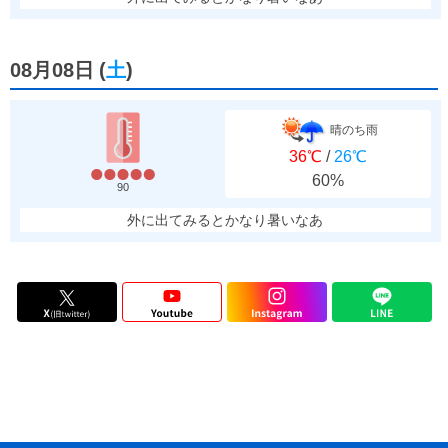
08月08日
(
土
)
晴のち雨
36℃
/
26℃
60%
90
外に出てみるとかなり暑いなあ