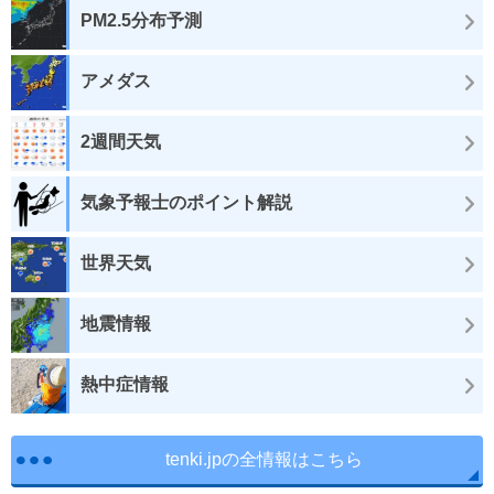
PM2.5分布予測
アメダス
2週間天気
気象予報士のポイント解説
世界天気
地震情報
熱中症情報
tenki.jpの全情報はこちら