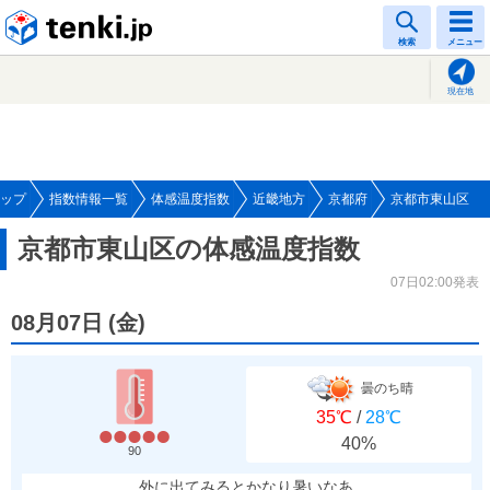
tenki.jp
検索
メニュー
現在地
ップ
指数情報一覧
体感温度指数
近畿地方
京都府
京都市東山区
京都市東山区の体感温度指数
07日02:00発表
08月07日
(
金
)
曇のち晴
35℃
/
28℃
40%
90
外に出てみるとかなり暑いなあ