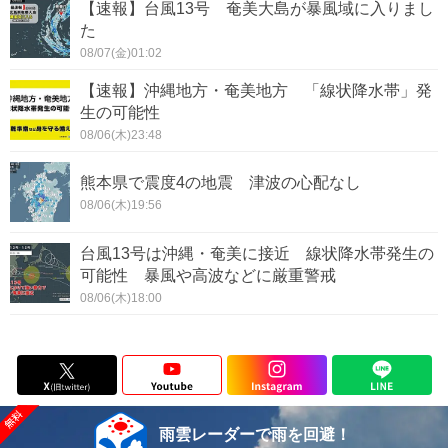
【速報】台風13号 奄美大島が暴風域に入りまし
た
08/07(金)01:02
【速報】沖縄地方・奄美地方 「線状降水帯」発
生の可能性
08/06(木)23:48
熊本県で震度4の地震 津波の心配なし
08/06(木)19:56
台風13号は沖縄・奄美に接近 線状降水帯発生の
可能性 暴風や高波などに厳重警戒
08/06(木)18:00
雨雲レーダーで雨を回避！