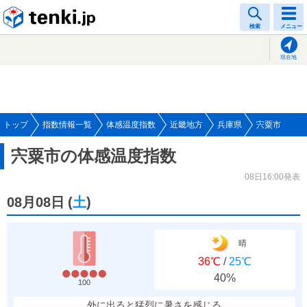
tenki.jp
検索
メニュー
現在地
トップ
指数情報一覧
体感温度指数
近畿地方
兵庫県
宍粟市
宍粟市の体感温度指数
08日16:00発表
08月08日
(
土
)
晴
36℃
/
25℃
40%
100
外に出ると猛烈に暑さを感じる