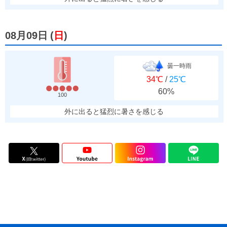
08月09日
(
日
)
曇一時雨
34℃
/
25℃
60%
100
外に出ると猛烈に暑さを感じる