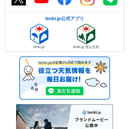
tenki.jp公式アプリ
tenki.jp
tenki.jp 登山天気