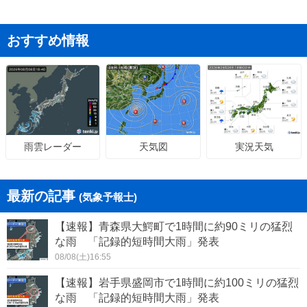
おすすめ情報
天気図
実況天気
雨雲レーダー
最新の記事
(気象予報士)
【速報】青森県大鰐町で1時間に約90ミリの猛烈
な雨 「記録的短時間大雨」発表
08/08(土)16:55
【速報】岩手県盛岡市で1時間に約100ミリの猛烈
な雨 「記録的短時間大雨」発表