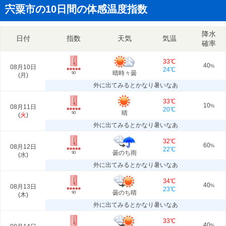
宍粟市の10日間の体感温度指数
降水
日付
指数
天気
気温
確率
33℃
40
08月10日
%
24℃
晴時々曇
90
(
月
)
外に出てみるとかなり暑いなあ
33℃
10
08月11日
%
20℃
晴
90
(
火
)
外に出てみるとかなり暑いなあ
32℃
60
08月12日
%
22℃
曇のち雨
90
(
水
)
外に出てみるとかなり暑いなあ
34℃
40
08月13日
%
23℃
曇のち晴
90
(
木
)
外に出てみるとかなり暑いなあ
33℃
40
%