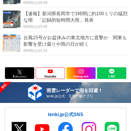
08/08(土)16:46
【速報】新潟県長岡市で1時間に約100ミリの猛烈
な雨 「記録的短時間大雨」発表
08/08(土)15:40
台風15号がお盆休みの東北地方に直撃か 関東も
影響を受け曇りや雨の日が続く
08/08(土)15:34
雨雲レーダーで雨を回避！
tenki.jp公式 天気予報アプリ
tenki.jp公式SNS