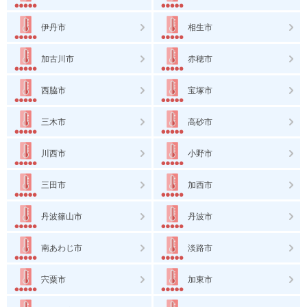
伊丹市
相生市
加古川市
赤穂市
西脇市
宝塚市
三木市
高砂市
川西市
小野市
三田市
加西市
丹波篠山市
丹波市
南あわじ市
淡路市
宍粟市
加東市