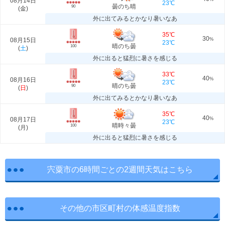
08月14日
23℃
曇のち晴
90
(
金
)
外に出てみるとかなり暑いなあ
35℃
30
08月15日
%
23℃
晴のち曇
100
(
土
)
外に出ると猛烈に暑さを感じる
33℃
40
08月16日
%
23℃
晴のち曇
90
(
日
)
外に出てみるとかなり暑いなあ
35℃
40
08月17日
%
23℃
晴時々曇
100
(
月
)
外に出ると猛烈に暑さを感じる
宍粟市の6時間ごとの2週間天気はこちら
その他の市区町村の体感温度指数