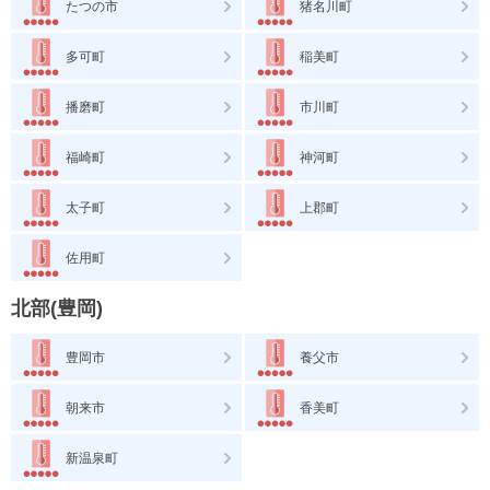
たつの市
猪名川町
多可町
稲美町
播磨町
市川町
福崎町
神河町
太子町
上郡町
佐用町
北部(豊岡)
豊岡市
養父市
朝来市
香美町
新温泉町