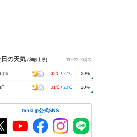
今日の天気
(和歌山県)
09日22:00発表
山市
33℃
/
27℃
20%
町
31℃
/
23℃
20%
tenki.jp公式SNS