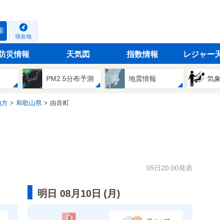
索
現在地
防災情報
天気図
指数情報
レジャー
PM2.5分布予測
地震情報
気
地方
和歌山県
由良町
09日20:00発表
明日 08月10日
(
月
)