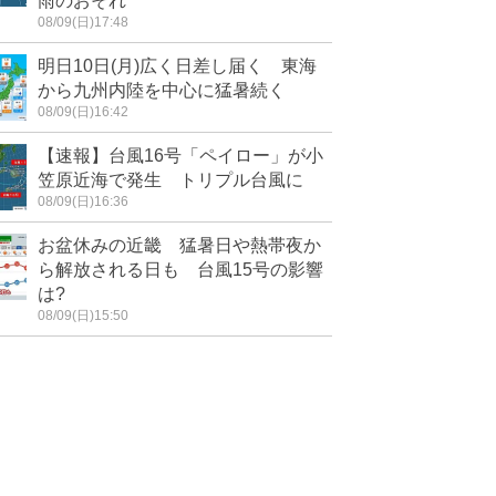
雨のおそれ
08/09(日)17:48
明日10日(月)広く日差し届く 東海
から九州内陸を中心に猛暑続く
08/09(日)16:42
【速報】台風16号「ペイロー」が小
笠原近海で発生 トリプル台風に
08/09(日)16:36
お盆休みの近畿 猛暑日や熱帯夜か
ら解放される日も 台風15号の影響
は?
08/09(日)15:50