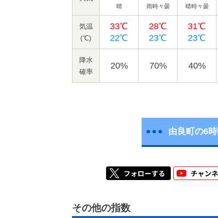
晴
雨時々曇
晴時々曇
33℃
28℃
31℃
気温
22℃
23℃
23℃
(℃)
降水
20%
70%
40%
確率
由良町の6
その他の指数