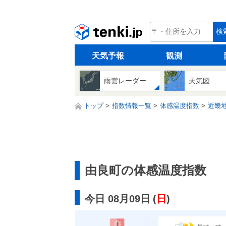
tenki.jp
検
天気予報
観測
雨雲レーダー
天気図
トップ
指数情報一覧
体感温度指数
近畿
由良町の体感温度指数
今日 08月09日
(
日
)