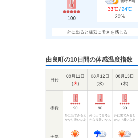
曇時々晴
33℃
/
24℃
20%
100
外に出ると猛烈に暑さを感じる
由良町の10日間の体感温度指数
08月11日
08月12日
08月13日
日付
(
火
)
(
水
)
(
木
)
指数
90
90
90
外に出てみると
外に出てみると
外に出てみると
かなり暑いなあ
かなり暑いなあ
かなり暑いなあ
天気