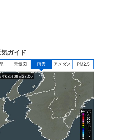
天気ガイド
星
天気図
雨雲
アメダス
PM2.5