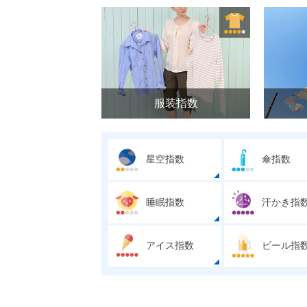
服装指数
星空指数
傘指数
睡眠指数
汗かき指
アイス指数
ビール指