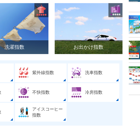
洗濯指数
お出かけ指数
紫外線指数
洗車指数
数
不快指数
冷房指数
アイスコーヒー
数
指数