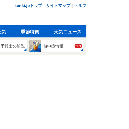
tenki.jpトップ
｜
サイトマップ
｜
ヘルプ
天気
季節特集
天気ニュース
象予報士の解説
熱中症情報
注目