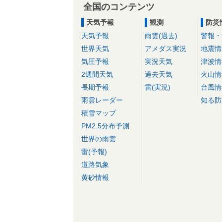
全国のコンテンツ
天気予報
観測
防災
天気予報
雨雲(過去)
警報・
世界天気
アメダス実況
地震情
気圧予報
実況天気
津波情
2週間天気
過去天気
火山情
長期予報
雷(実況)
台風情
雨雲レーダー
知る防
積雪マップ
PM2.5分布予測
世界の雨雲
雷(予報)
道路気象
黄砂情報