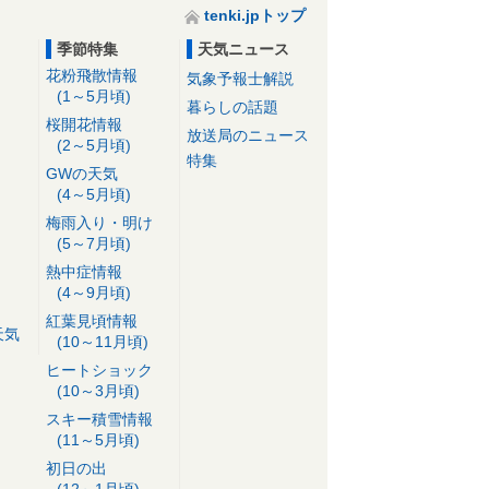
tenki.jpトップ
季節特集
天気ニュース
花粉飛散情報
気象予報士解説
(1～5月頃)
暮らしの話題
桜開花情報
放送局のニュース
(2～5月頃)
特集
GWの天気
(4～5月頃)
梅雨入り・明け
(5～7月頃)
熱中症情報
(4～9月頃)
紅葉見頃情報
天気
(10～11月頃)
ヒートショック
(10～3月頃)
スキー積雪情報
(11～5月頃)
初日の出