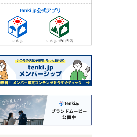
tenki.jp公式アプリ
tenki.jp
tenki.jp 登山天気