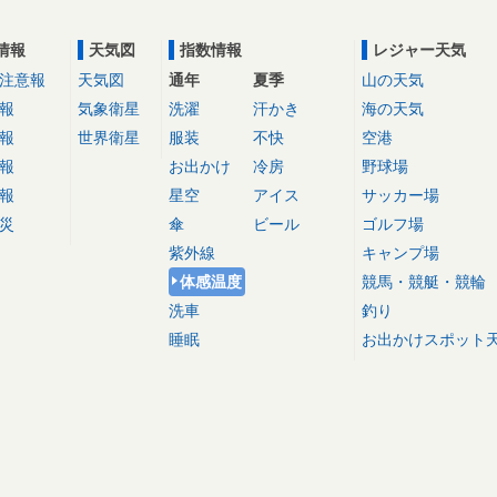
情報
天気図
指数情報
レジャー天気
注意報
天気図
通年
夏季
山の天気
報
気象衛星
洗濯
汗かき
海の天気
報
世界衛星
服装
不快
空港
報
お出かけ
冷房
野球場
報
星空
アイス
サッカー場
災
傘
ビール
ゴルフ場
紫外線
キャンプ場
体感温度
競馬・競艇・競輪
洗車
釣り
睡眠
お出かけスポット