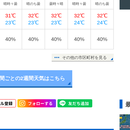
晴時々曇
晴のち曇
曇時々晴
晴時々曇
晴のち曇
31℃
32℃
32℃
32℃
32℃
23℃
23℃
23℃
24℃
24℃
40%
40%
40%
40%
40%
その他の市区町村を見る
時間ごとの2週間天気はこちら