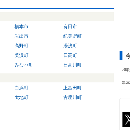
橋本市
有田市
岩出市
紀美野町
高野町
湯浅町
美浜町
日高町
みなべ町
日高川町
和歌
串本
白浜町
上富田町
太地町
古座川町