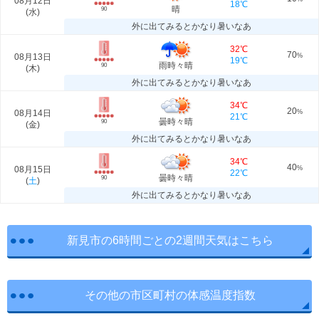
08月12日
18℃
晴
90
(
水
)
外に出てみるとかなり暑いなあ
32℃
70
08月13日
%
19℃
雨時々晴
90
(
木
)
外に出てみるとかなり暑いなあ
34℃
20
08月14日
%
21℃
曇時々晴
90
(
金
)
外に出てみるとかなり暑いなあ
34℃
40
08月15日
%
22℃
曇時々晴
90
(
土
)
外に出てみるとかなり暑いなあ
新見市の6時間ごとの2週間天気はこちら
その他の市区町村の体感温度指数