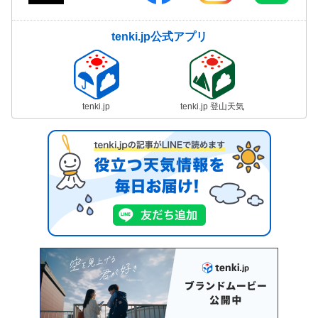
tenki.jp公式アプリ
tenki.jp
tenki.jp 登山天気