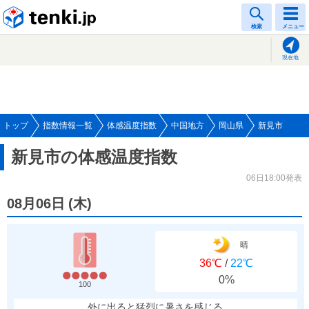
tenki.jp
検索
メニュー
現在地
トップ
指数情報一覧
体感温度指数
中国地方
岡山県
新見市
新見市の体感温度指数
06日18:00発表
08月06日
(
木
)
晴
36℃
/
22℃
0%
100
外に出ると猛烈に暑さを感じる