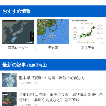
おすすめ情報
天気図
実況天気
雨雲レーダー
最新の記事
(気象予報士)
熊本県で震度4の地震 津波の心配なし
08/06(木)19:56
台風13号は沖縄・奄美に接近 線状降水帯発生の
可能性 暴風や高波などに厳重警戒
08/06(木)18:00