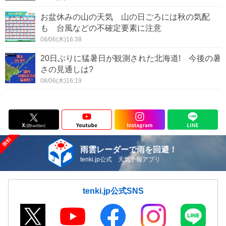
お盆休みの山の天気 山の日ごろには秋の気配
も 台風などの不確定要素に注意
08/06(木)16:38
20日ぶりに猛暑日が観測された北海道! 今後の暑
さの見通しは?
08/06(木)16:19
雨雲レーダーで雨を回避！
tenki.jp公式 天気予報アプリ
tenki.jp公式SNS