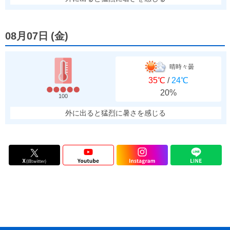
08月07日
(
金
)
晴時々曇
35℃
/
24℃
20%
100
外に出ると猛烈に暑さを感じる