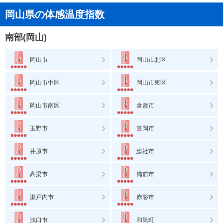
岡山県の体感温度指数
南部(岡山)
岡山市
岡山市北区
岡山市中区
岡山市東区
岡山市南区
倉敷市
玉野市
笠岡市
井原市
総社市
高梁市
備前市
瀬戸内市
赤磐市
浅口市
和気町