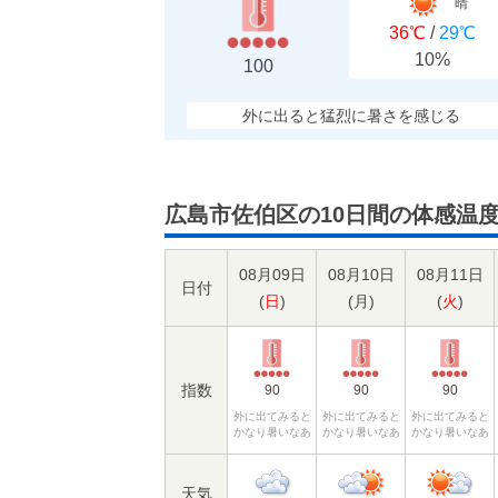
晴
36℃
/
29℃
10%
100
外に出ると猛烈に暑さを感じる
広島市佐伯区の10日間の体感温
08月09日
08月10日
08月11日
日付
(
日
)
(
月
)
(
火
)
指数
90
90
90
外に出てみると
外に出てみると
外に出てみると
かなり暑いなあ
かなり暑いなあ
かなり暑いなあ
天気