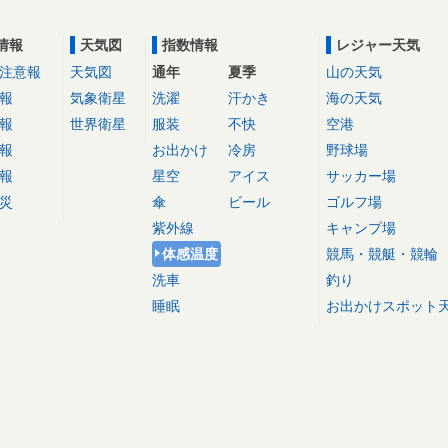
情報
天気図
指数情報
レジャー天気
注意報
天気図
通年
夏季
山の天気
報
気象衛星
洗濯
汗かき
海の天気
報
世界衛星
服装
不快
空港
報
お出かけ
冷房
野球場
報
星空
アイス
サッカー場
災
傘
ビール
ゴルフ場
紫外線
キャンプ場
体感温度
競馬・競艇・競輪
洗車
釣り
睡眠
お出かけスポット