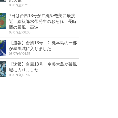
の天気
08/07(金)07:10
7日は台風13号が沖縄や奄美に最接
近 線状降水帯発生のおそれ 長時
間の暴風・高波
08/07(金)06:05
【速報】台風13号 沖縄本島の一部
が暴風域に入りました
08/07(金)04:53
【速報】台風13号 奄美大島が暴風
域に入りました
08/07(金)01:02