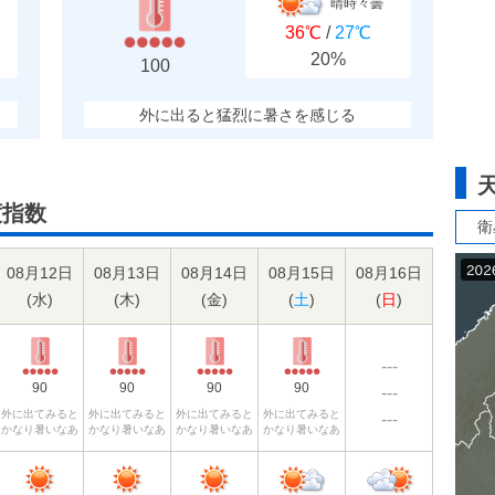
晴時々曇
36℃
/
27℃
20%
100
外に出ると猛烈に暑さを感じる
度指数
衛
08月12日
08月13日
08月14日
08月15日
08月16日
(
水
)
(
木
)
(
金
)
(
土
)
(
日
)
---
90
90
90
90
---
外に出てみると
外に出てみると
外に出てみると
外に出てみると
---
かなり暑いなあ
かなり暑いなあ
かなり暑いなあ
かなり暑いなあ