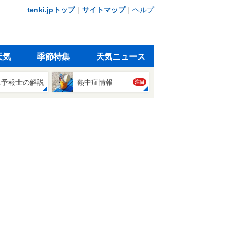
tenki.jpトップ
｜
サイトマップ
｜
ヘルプ
天気
季節特集
天気ニュース
象予報士の解説
熱中症情報
注目