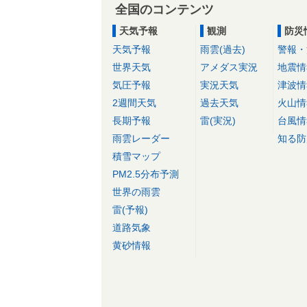
全国のコンテンツ
天気予報
観測
防災
天気予報
雨雲(過去)
警報・
世界天気
アメダス実況
地震情
気圧予報
実況天気
津波情
2週間天気
過去天気
火山情
長期予報
雷(実況)
台風情
雨雲レーダー
知る防
積雪マップ
PM2.5分布予測
世界の雨雲
雷(予報)
道路気象
黄砂情報