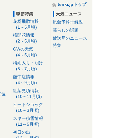
tenki.jpトップ
季節特集
天気ニュース
花粉飛散情報
気象予報士解説
(1～5月頃)
暮らしの話題
桜開花情報
放送局のニュース
(2～5月頃)
特集
GWの天気
(4～5月頃)
梅雨入り・明け
(5～7月頃)
熱中症情報
(4～9月頃)
紅葉見頃情報
天気
(10～11月頃)
ヒートショック
(10～3月頃)
スキー積雪情報
(11～5月頃)
初日の出