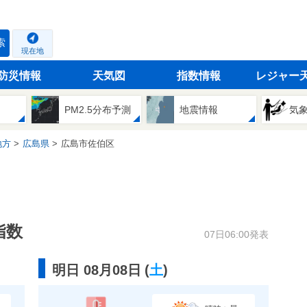
索
現在地
防災情報
天気図
指数情報
レジャー
PM2.5分布予測
地震情報
気
地方
広島県
広島市佐伯区
指数
07日06:00発表
明日 08月08日
(
土
)