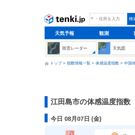
tenki.jp
検
天気予報
観測
雨雲レーダー
天気図
トップ
指数情報一覧
体感温度指数
中国
江田島市の体感温度指数
今日 08月07日
(
金
)