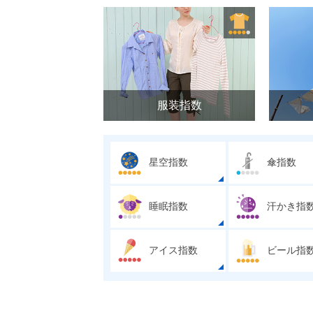
服装指数
星空指数
傘指数
睡眠指数
汗かき指
アイス指数
ビール指