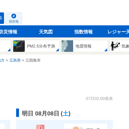
索
現在地
防災情報
天気図
指数情報
レジャー
PM2.5分布予測
地震情報
気
地方
広島県
江田島市
07日02:00発表
明日 08月08日
(
土
)