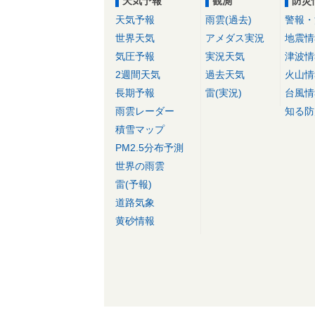
天気予報
観測
防災
天気予報
雨雲(過去)
警報・
世界天気
アメダス実況
地震情
気圧予報
実況天気
津波情
2週間天気
過去天気
火山情
長期予報
雷(実況)
台風情
雨雲レーダー
知る防
積雪マップ
PM2.5分布予測
世界の雨雲
雷(予報)
道路気象
黄砂情報