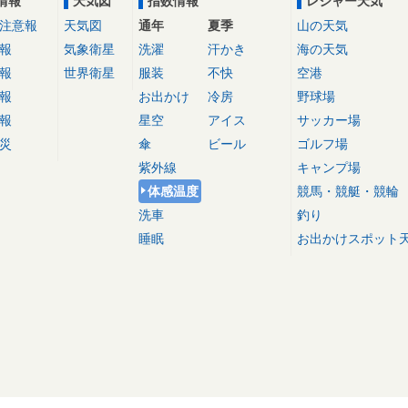
情報
天気図
指数情報
レジャー天気
注意報
天気図
通年
夏季
山の天気
報
気象衛星
洗濯
汗かき
海の天気
報
世界衛星
服装
不快
空港
報
お出かけ
冷房
野球場
報
星空
アイス
サッカー場
災
傘
ビール
ゴルフ場
紫外線
キャンプ場
体感温度
競馬・競艇・競輪
洗車
釣り
睡眠
お出かけスポット