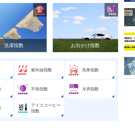
洗濯指数
お出かけ指数
紫外線指数
洗車指数
数
不快指数
冷房指数
アイスコーヒー
数
指数