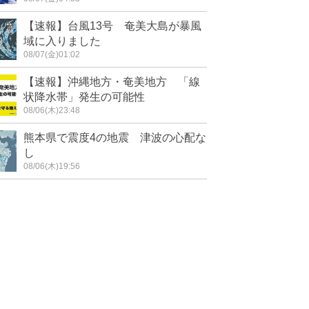
【速報】台風13号 奄美大島が暴風
域に入りました
08/07(金)01:02
【速報】沖縄地方・奄美地方 「線
状降水帯」発生の可能性
08/06(木)23:48
熊本県で震度4の地震 津波の心配な
し
08/06(木)19:56