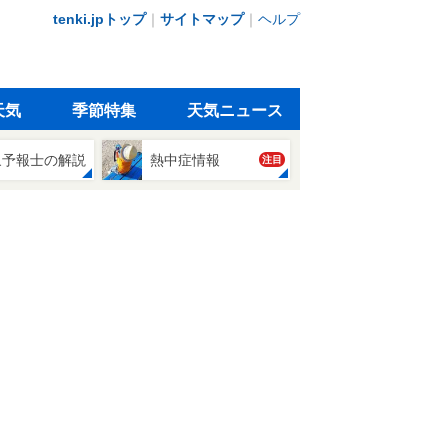
tenki.jpトップ
｜
サイトマップ
｜
ヘルプ
天気
季節特集
天気ニュース
象予報士の解説
熱中症情報
注目