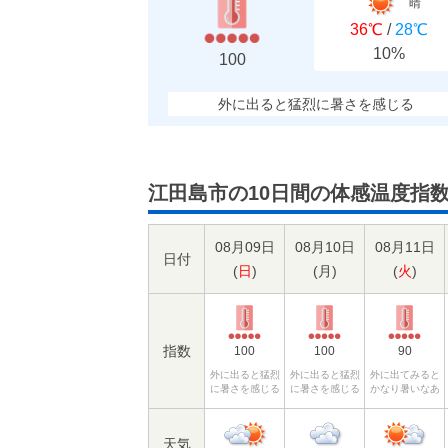
晴
36℃
/
28℃
10%
100
外に出ると猛烈に暑さを感じる
江田島市の10日間の体感温度指
08月09日
08月10日
08月11日
日付
(
日
)
(
月
)
(
火
)
指数
100
100
90
外に出ると猛烈
外に出ると猛烈
外に出てみると
に暑さを感じる
に暑さを感じる
かなり暑いなあ
天気