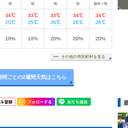
晴
晴
晴
晴
曇時々晴
34℃
33℃
33℃
34℃
34℃
25℃
25℃
26℃
26℃
26℃
10%
10%
20%
20%
20%
その他の市区町村を見る
時間ごとの2週間天気はこちら