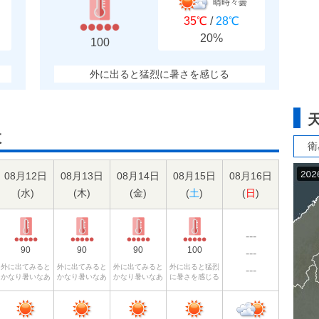
晴時々曇
35℃
/
28℃
20%
100
外に出ると猛烈に暑さを感じる
数
衛
08月12日
08月13日
08月14日
08月15日
08月16日
(
水
)
(
木
)
(
金
)
(
土
)
(
日
)
---
90
90
90
100
---
外に出てみると
外に出てみると
外に出てみると
外に出ると猛烈
---
かなり暑いなあ
かなり暑いなあ
かなり暑いなあ
に暑さを感じる