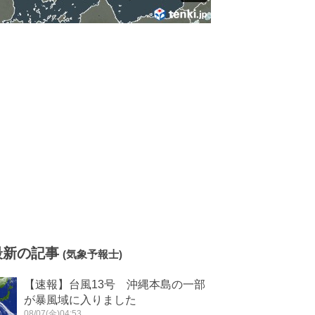
最新の記事
(気象予報士)
【速報】台風13号 沖縄本島の一部
が暴風域に入りました
08/07(金)04:53