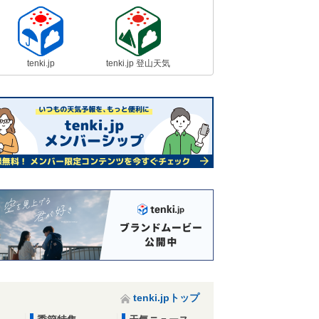
tenki.jp
tenki.jp 登山天気
tenki.jpトップ