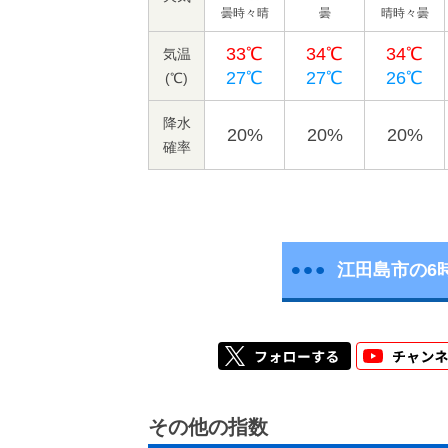
曇時々晴
曇
晴時々曇
33℃
34℃
34℃
気温
27℃
27℃
26℃
(℃)
降水
20%
20%
20%
確率
江田島市の6
その他の指数