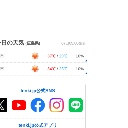
今日の天気
(広島県)
07日05:00発表
市
37℃
/
29℃
10%
市
34℃
/
25℃
10%
tenki.jp公式SNS
tenki.jp公式アプリ