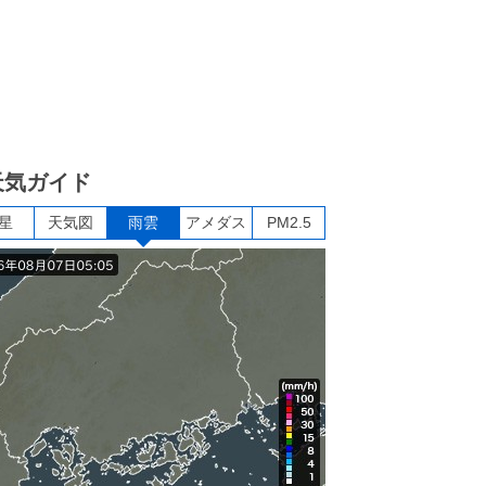
天気ガイド
星
天気図
雨雲
アメダス
PM2.5