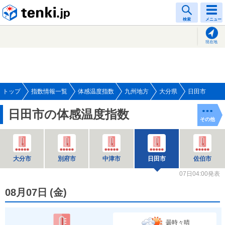
tenki.jp
検索
メニュー
現在地
トップ
指数情報一覧
体感温度指数
九州地方
大分県
日田市
日田市の体感温度指数
その他
大分市
別府市
中津市
日田市
佐伯市
07日04:00発表
08月07日
(
金
)
曇時々晴