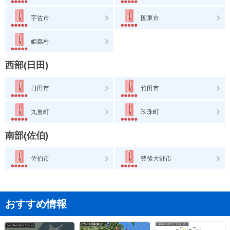
宇佐市
国東市
姫島村
西部(日田)
日田市
竹田市
九重町
玖珠町
南部(佐伯)
佐伯市
豊後大野市
おすすめ情報