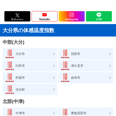
大分県の体感温度指数
中部(大分)
大分市
別府市
臼杵市
津久見市
杵築市
由布市
日出町
北部(中津)
中津市
豊後高田市