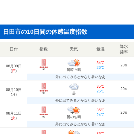
日田市の10日間の体感温度指数
降水
日付
指数
天気
気温
確率
34℃
20
08月09日
%
26℃
曇時々晴
90
(
日
)
外に出てみるとかなり暑いなあ
35℃
20
08月10日
%
25℃
曇
90
(
月
)
外に出てみるとかなり暑いなあ
35℃
20
08月11日
%
24℃
曇のち晴
90
(
火
)
外に出てみるとかなり暑いなあ
36℃