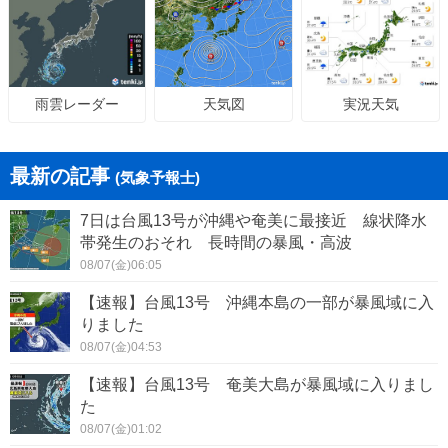
天気図
実況天気
雨雲レーダー
最新の記事
(気象予報士)
7日は台風13号が沖縄や奄美に最接近 線状降水
帯発生のおそれ 長時間の暴風・高波
08/07(金)06:05
【速報】台風13号 沖縄本島の一部が暴風域に入
りました
08/07(金)04:53
【速報】台風13号 奄美大島が暴風域に入りまし
た
08/07(金)01:02