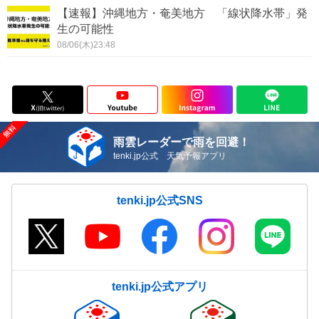
【速報】沖縄地方・奄美地方 「線状降水帯」発
生の可能性
08/06(木)23:48
雨雲レーダーで雨を回避！
tenki.jp公式 天気予報アプリ
tenki.jp公式SNS
tenki.jp公式アプリ