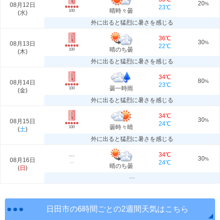
20
08月12日
%
23℃
晴時々曇
100
(
水
)
外に出ると猛烈に暑さを感じる
36℃
30
08月13日
%
22℃
晴のち曇
100
(
木
)
外に出ると猛烈に暑さを感じる
34℃
80
08月14日
%
23℃
曇一時雨
100
(
金
)
外に出ると猛烈に暑さを感じる
34℃
30
08月15日
%
24℃
曇時々晴
100
(
土
)
外に出ると猛烈に暑さを感じる
34℃
---
30
08月16日
%
24℃
---
晴のち曇
(
日
)
---
日田市の6時間ごとの2週間天気はこちら