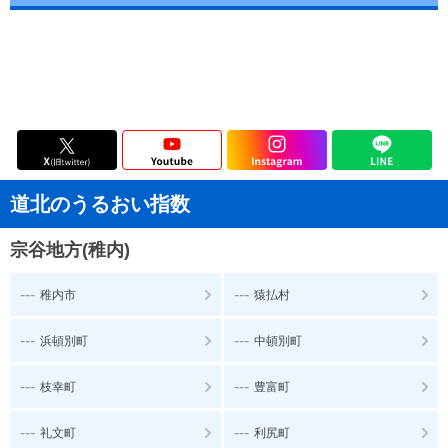
道北のうるおい指数
宗谷地方(稚内)
---
---
稚内市
猿払村
---
---
浜頓別町
中頓別町
---
---
枝幸町
豊富町
---
---
礼文町
利尻町