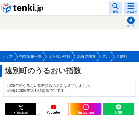
tenki.jp
検索
メニュー
現在地
トップ
指数情報一覧
うるおい指数
北海道地方
道北
遠別町
遠別町のうるおい指数
2025年のうるおい指数指数の更新は終了しました。
次回は2026年10月頃提供予定です。