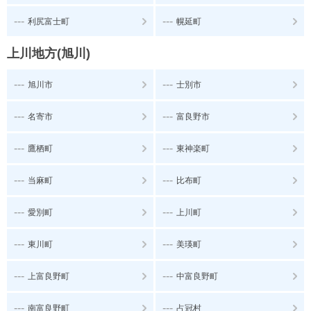
---
---
利尻富士町
幌延町
上川地方(旭川)
---
---
旭川市
士別市
---
---
名寄市
富良野市
---
---
鷹栖町
東神楽町
---
---
当麻町
比布町
---
---
愛別町
上川町
---
---
東川町
美瑛町
---
---
上富良野町
中富良野町
---
---
南富良野町
占冠村