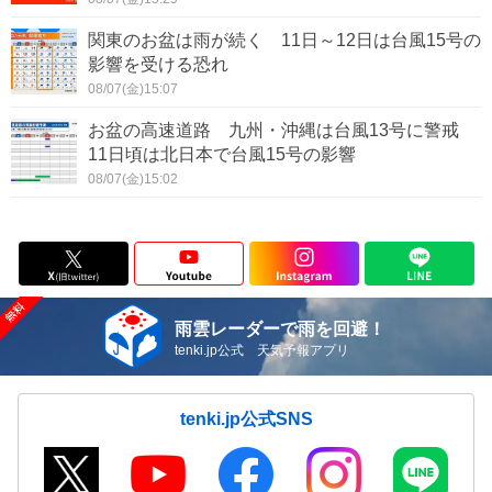
関東のお盆は雨が続く 11日～12日は台風15号の
影響を受ける恐れ
08/07(金)15:07
お盆の高速道路 九州・沖縄は台風13号に警戒
11日頃は北日本で台風15号の影響
08/07(金)15:02
雨雲レーダーで雨を回避！
tenki.jp公式 天気予報アプリ
tenki.jp公式SNS