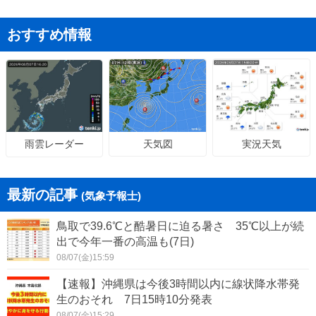
おすすめ情報
天気図
実況天気
雨雲レーダー
最新の記事
(気象予報士)
鳥取で39.6℃と酷暑日に迫る暑さ 35℃以上が続
出で今年一番の高温も(7日)
08/07(金)15:59
【速報】沖縄県は今後3時間以内に線状降水帯発
生のおそれ 7日15時10分発表
08/07(金)15:29