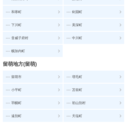
---
---
和寒町
剣淵町
---
---
下川町
美深町
---
---
音威子府村
中川町
---
幌加内町
留萌地方(留萌)
---
---
留萌市
増毛町
---
---
小平町
苫前町
---
---
羽幌町
初山別村
---
---
遠別町
天塩町