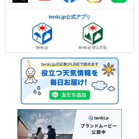
tenki.jp公式アプリ
tenki.jp
tenki.jp 登山天気