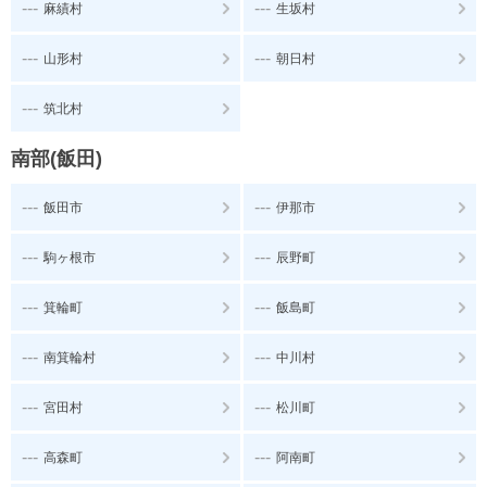
---
---
麻績村
生坂村
---
---
山形村
朝日村
---
筑北村
南部(飯田)
---
---
飯田市
伊那市
---
---
駒ヶ根市
辰野町
---
---
箕輪町
飯島町
---
---
南箕輪村
中川村
---
---
宮田村
松川町
---
---
高森町
阿南町