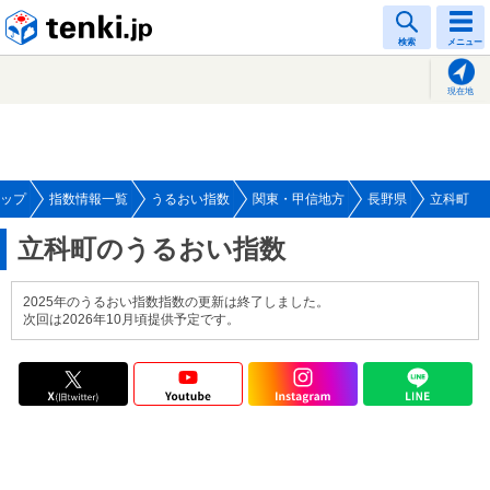
tenki.jp
検索
メニュー
現在地
ップ
指数情報一覧
うるおい指数
関東・甲信地方
長野県
立科町
立科町のうるおい指数
2025年のうるおい指数指数の更新は終了しました。
次回は2026年10月頃提供予定です。