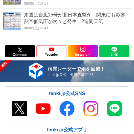
08/08(土)18:57
来週は台風15号が北日本直撃か 関東にも影響
熱帯低気圧が次々と発生 2週間天気
08/08(土)18:41
雨雲レーダーで雨を回避！
tenki.jp公式 天気予報アプリ
tenki.jp公式SNS
tenki.jp公式アプリ