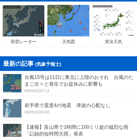
天気図
実況天気
雨雲レーダー
最新の記事
(気象予報士)
台風15号は11日に東北に上陸のおそれ 台風のた
まご次々と発生でお盆休みに影響も
08/09(日)07:21
岩手県で震度4の地震 津波の心配なし
08/09(日)03:06
【速報】富山県で1時間に100ミリ超の猛烈な雨
「記録的短時間大雨」発表