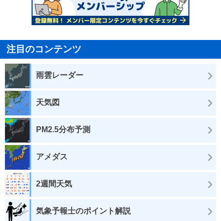
注目のコンテンツ
雨雲レーダー
天気図
PM2.5分布予測
アメダス
2週間天気
気象予報士のポイント解説