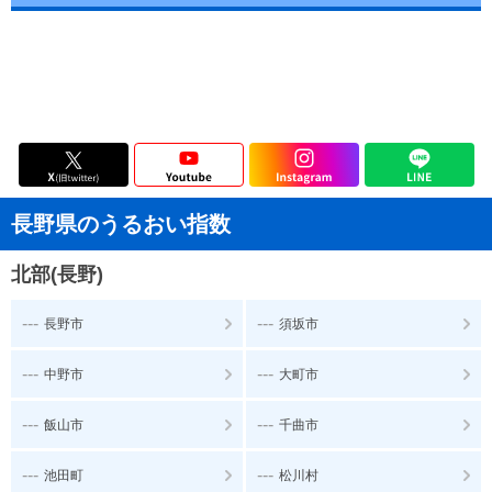
長野県のうるおい指数
北部(長野)
---
---
長野市
須坂市
---
---
中野市
大町市
---
---
飯山市
千曲市
---
---
池田町
松川村