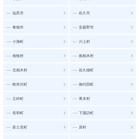
---
---
塩尻市
佐久市
---
---
東御市
安曇野市
---
---
小海町
川上村
---
---
南牧村
南相木村
---
---
北相木村
佐久穂町
---
---
軽井沢町
御代田町
---
---
立科町
青木村
---
---
長和町
下諏訪町
---
---
富士見町
原村