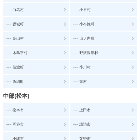
---
---
白馬村
小谷村
---
---
坂城町
小布施町
---
---
高山村
山ノ内町
---
---
木島平村
野沢温泉村
---
---
信濃町
小川村
---
---
飯綱町
栄村
中部(松本)
---
---
松本市
上田市
---
---
岡谷市
諏訪市
---
---
小諸市
茅野市