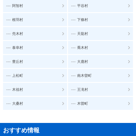
---
---
阿智村
平谷村
---
---
根羽村
下條村
---
---
売木村
天龍村
---
---
泰阜村
喬木村
---
---
豊丘村
大鹿村
---
---
上松町
南木曽町
---
---
木祖村
王滝村
---
---
大桑村
木曽町
おすすめ情報