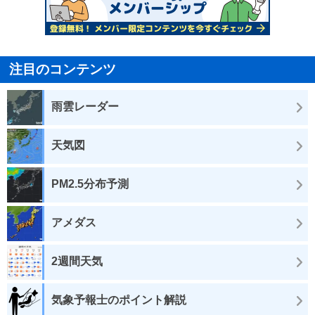
注目のコンテンツ
雨雲レーダー
天気図
PM2.5分布予測
アメダス
2週間天気
気象予報士のポイント解説