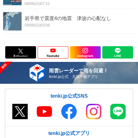
08/09(日)07:21
岩手県で震度4の地震 津波の心配なし
08/09(日)03:06
雨雲レーダーで雨を回避！
tenki.jp公式 天気予報アプリ
tenki.jp公式SNS
tenki.jp公式アプリ