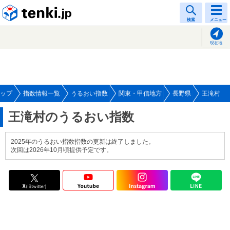
tenki.jp
検索
メニュー
現在地
ップ
指数情報一覧
うるおい指数
関東・甲信地方
長野県
王滝村
王滝村のうるおい指数
2025年のうるおい指数指数の更新は終了しました。
次回は2026年10月頃提供予定です。