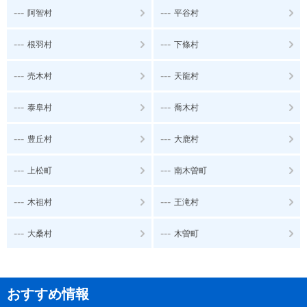
---
---
阿智村
平谷村
---
---
根羽村
下條村
---
---
売木村
天龍村
---
---
泰阜村
喬木村
---
---
豊丘村
大鹿村
---
---
上松町
南木曽町
---
---
木祖村
王滝村
---
---
大桑村
木曽町
おすすめ情報