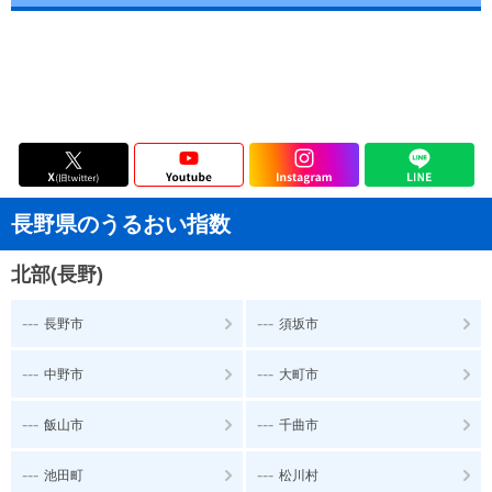
長野県のうるおい指数
北部(長野)
---
---
長野市
須坂市
---
---
中野市
大町市
---
---
飯山市
千曲市
---
---
池田町
松川村