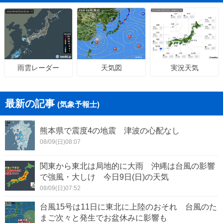
天気図
実況天気
雨雲レーダー
最新の記事
(気象予報士)
熊本県で震度4の地震 津波の心配なし
08/09(日)08:07
関東から東北は局地的に大雨 沖縄は台風の影響
で強風・大しけ 今日9日(日)の天気
08/09(日)07:52
台風15号は11日に東北に上陸のおそれ 台風のた
まご次々と発生でお盆休みに影響も