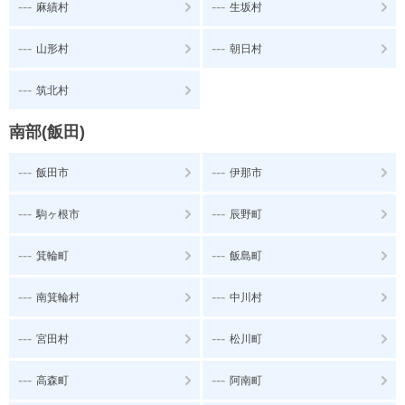
---
---
麻績村
生坂村
---
---
山形村
朝日村
---
筑北村
南部(飯田)
---
---
飯田市
伊那市
---
---
駒ヶ根市
辰野町
---
---
箕輪町
飯島町
---
---
南箕輪村
中川村
---
---
宮田村
松川町
---
---
高森町
阿南町