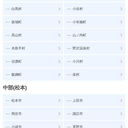
---
---
白馬村
小谷村
---
---
坂城町
小布施町
---
---
高山村
山ノ内町
---
---
木島平村
野沢温泉村
---
---
信濃町
小川村
---
---
飯綱町
栄村
中部(松本)
---
---
松本市
上田市
---
---
岡谷市
諏訪市
---
---
小諸市
茅野市