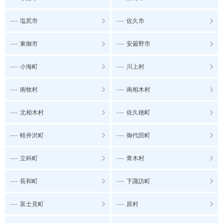
---
---
塩尻市
佐久市
---
---
東御市
安曇野市
---
---
小海町
川上村
---
---
南牧村
南相木村
---
---
北相木村
佐久穂町
---
---
軽井沢町
御代田町
---
---
立科町
青木村
---
---
長和町
下諏訪町
---
---
富士見町
原村