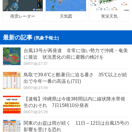
天気図
実況天気
雨雲レーダー
最新の記事
(気象予報士)
台風13号が再発達 非常に強い勢力で沖縄・奄美
に接近 状況悪化の前に避難の検討を
08/07(金)17:37
鳥取で39.6℃と酷暑日に迫る暑さ 35℃以上が続
出で今年一番の高温も(7日)
08/07(金)15:59
【速報】沖縄県は今後3時間以内に線状降水帯発
生のおそれ 7日15時10分発表
08/07(金)15:29
関東のお盆は雨が続く 11日～12日は台風15号の
影響を受ける恐れ