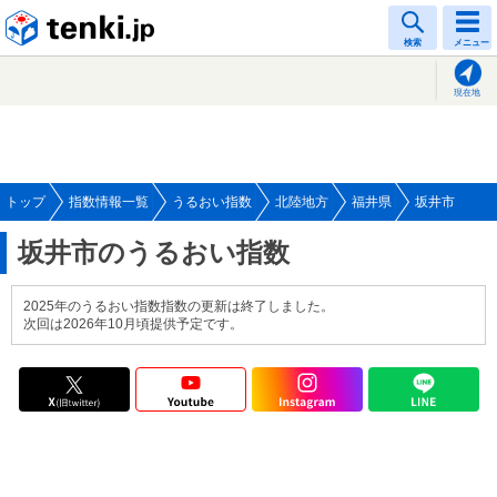
tenki.jp
検索
メニュー
現在地
トップ
指数情報一覧
うるおい指数
北陸地方
福井県
坂井市
坂井市のうるおい指数
2025年のうるおい指数指数の更新は終了しました。
次回は2026年10月頃提供予定です。