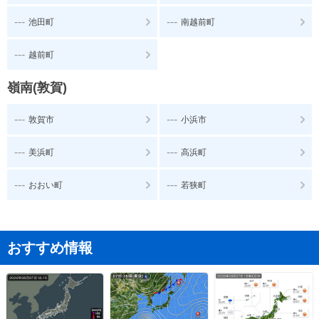
---
---
池田町
南越前町
---
越前町
嶺南(敦賀)
---
---
敦賀市
小浜市
---
---
美浜町
高浜町
---
---
おおい町
若狭町
おすすめ情報