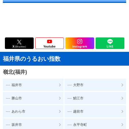
福井県のうるおい指数
嶺北(福井)
---
---
福井市
大野市
---
---
勝山市
鯖江市
---
---
あわら市
越前市
---
---
坂井市
永平寺町