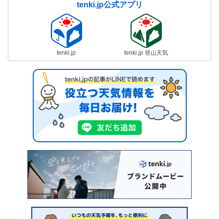
tenki.jp公式アプリ
tenki.jp
tenki.jp 登山天気