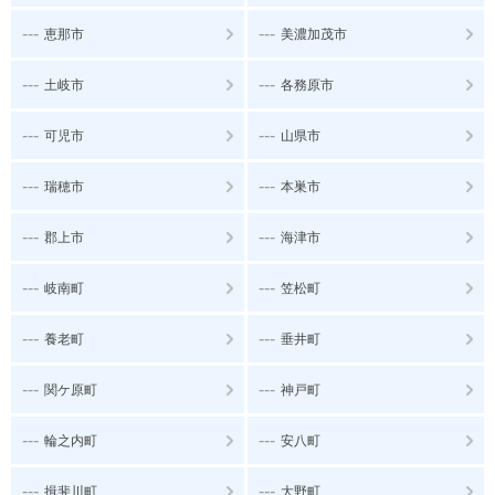
---
---
恵那市
美濃加茂市
---
---
土岐市
各務原市
---
---
可児市
山県市
---
---
瑞穂市
本巣市
---
---
郡上市
海津市
---
---
岐南町
笠松町
---
---
養老町
垂井町
---
---
関ケ原町
神戸町
---
---
輪之内町
安八町
---
---
揖斐川町
大野町