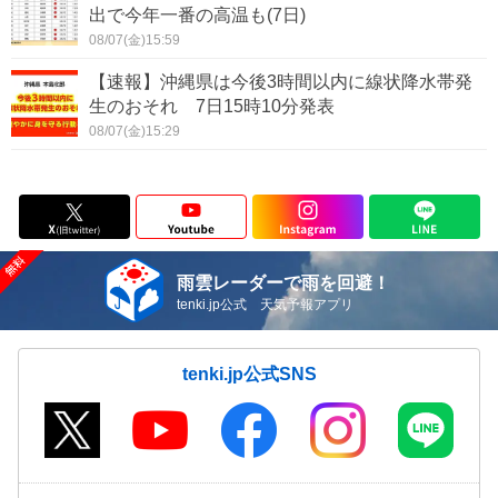
出で今年一番の高温も(7日)
08/07(金)15:59
【速報】沖縄県は今後3時間以内に線状降水帯発
生のおそれ 7日15時10分発表
08/07(金)15:29
雨雲レーダーで雨を回避！
tenki.jp公式 天気予報アプリ
tenki.jp公式SNS