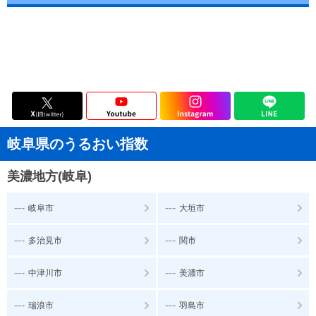
岐阜県のうるおい指数
美濃地方(岐阜)
---
---
岐阜市
大垣市
---
---
多治見市
関市
---
---
中津川市
美濃市
---
---
瑞浪市
羽島市