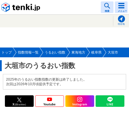
tenki.jp
検索
メニュー
現在地
トップ
指数情報一覧
うるおい指数
東海地方
岐阜県
大垣市
大垣市のうるおい指数
2025年のうるおい指数指数の更新は終了しました。
次回は2026年10月頃提供予定です。