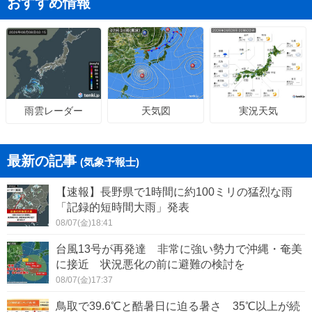
おすすめ情報
天気図
実況天気
雨雲レーダー
最新の記事
(気象予報士)
【速報】長野県で1時間に約100ミリの猛烈な雨
「記録的短時間大雨」発表
08/07(金)18:41
台風13号が再発達 非常に強い勢力で沖縄・奄美
に接近 状況悪化の前に避難の検討を
08/07(金)17:37
鳥取で39.6℃と酷暑日に迫る暑さ 35℃以上が続