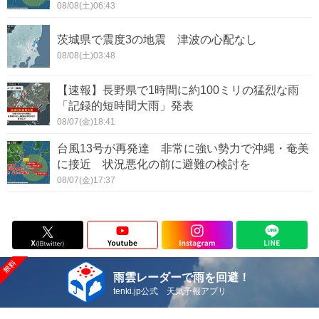
08/08(土)06:43
茨城県で震度3の地震 津波の心配なし
08/08(土)03:48
【速報】長野県で1時間に約100ミリの猛烈な雨
「記録的短時間大雨」発表
08/07(金)18:41
台風13号が再発達 非常に強い勢力で沖縄・奄美
に接近 状況悪化の前に避難の検討を
08/07(金)17:37
雨雲レーダーで雨を回避！
tenki.jp公式 天気予報アプリ