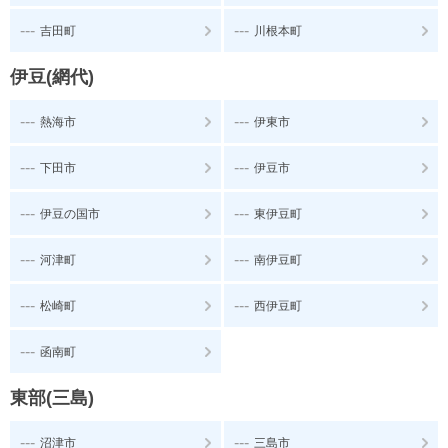
---
---
吉田町
川根本町
伊豆(網代)
---
---
熱海市
伊東市
---
---
下田市
伊豆市
---
---
伊豆の国市
東伊豆町
---
---
河津町
南伊豆町
---
---
松崎町
西伊豆町
---
函南町
東部(三島)
---
---
沼津市
三島市