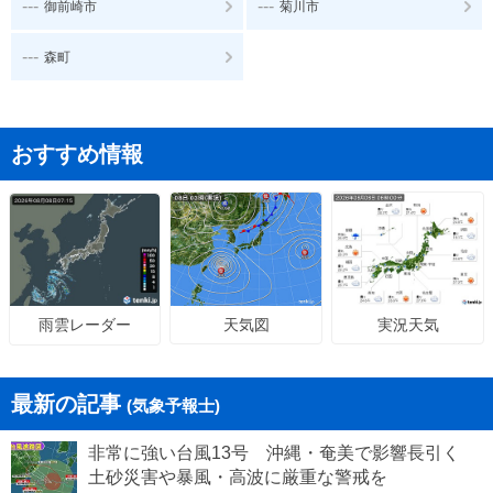
---
---
御前崎市
菊川市
---
森町
おすすめ情報
天気図
実況天気
雨雲レーダー
最新の記事
(気象予報士)
非常に強い台風13号 沖縄・奄美で影響長引く
土砂災害や暴風・高波に厳重な警戒を