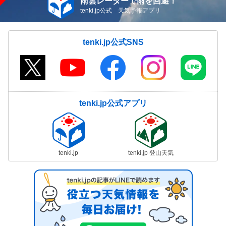
雨雲レーダーで雨を回避！
tenki.jp公式 天気予報アプリ
tenki.jp公式SNS
tenki.jp公式アプリ
tenki.jp
tenki.jp 登山天気