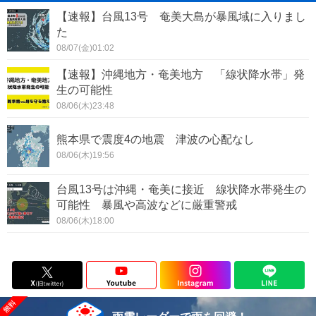
【速報】台風13号 奄美大島が暴風域に入りまし
た
08/07(金)01:02
【速報】沖縄地方・奄美地方 「線状降水帯」発
生の可能性
08/06(木)23:48
熊本県で震度4の地震 津波の心配なし
08/06(木)19:56
台風13号は沖縄・奄美に接近 線状降水帯発生の
可能性 暴風や高波などに厳重警戒
08/06(木)18:00