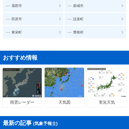
---
---
蒲郡市
新城市
---
---
田原市
設楽町
---
---
東栄町
豊根村
おすすめ情報
天気図
実況天気
雨雲レーダー
最新の記事
(気象予報士)