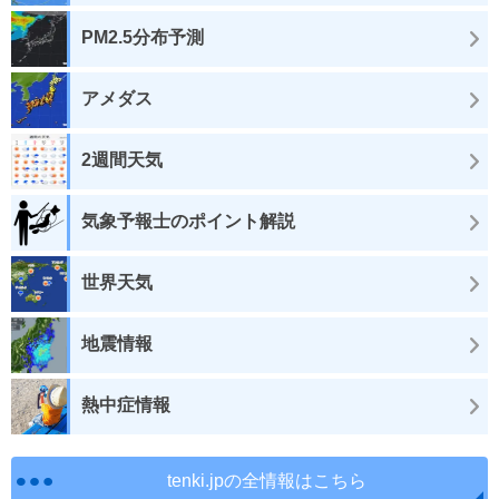
PM2.5分布予測
アメダス
2週間天気
気象予報士のポイント解説
世界天気
地震情報
熱中症情報
tenki.jpの全情報はこちら