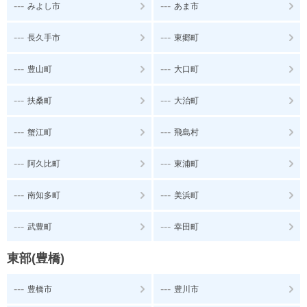
---
---
みよし市
あま市
---
---
長久手市
東郷町
---
---
豊山町
大口町
---
---
扶桑町
大治町
---
---
蟹江町
飛島村
---
---
阿久比町
東浦町
---
---
南知多町
美浜町
---
---
武豊町
幸田町
東部(豊橋)
---
---
豊橋市
豊川市