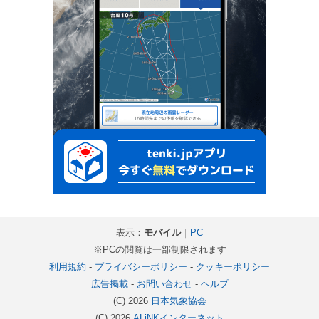
表示：
モバイル
｜
PC
※PCの閲覧は一部制限されます
利用規約
-
プライバシーポリシー
-
クッキーポリシー
広告掲載
-
お問い合わせ
-
ヘルプ
(C) 2026
日本気象協会
(C) 2026
ALiNKインターネット