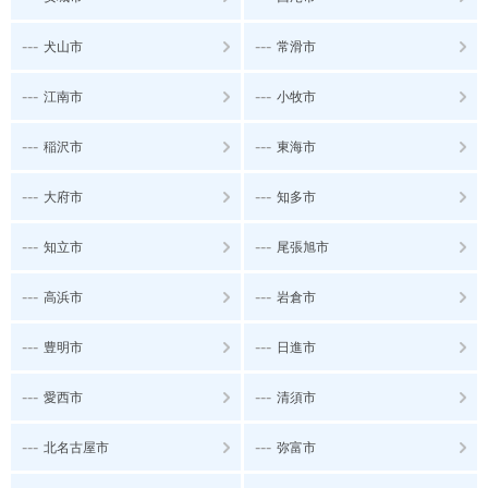
---
---
犬山市
常滑市
---
---
江南市
小牧市
---
---
稲沢市
東海市
---
---
大府市
知多市
---
---
知立市
尾張旭市
---
---
高浜市
岩倉市
---
---
豊明市
日進市
---
---
愛西市
清須市
---
---
北名古屋市
弥富市