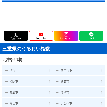
三重県のうるおい指数
北中部(津)
---
---
津市
四日市市
---
---
松阪市
桑名市
---
---
鈴鹿市
名張市
---
---
亀山市
いなべ市