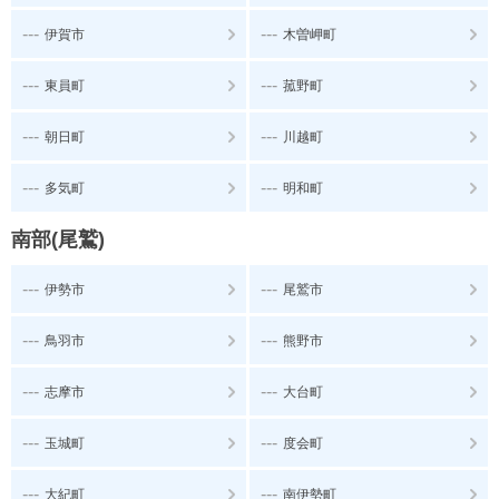
---
---
伊賀市
木曽岬町
---
---
東員町
菰野町
---
---
朝日町
川越町
---
---
多気町
明和町
南部(尾鷲)
---
---
伊勢市
尾鷲市
---
---
鳥羽市
熊野市
---
---
志摩市
大台町
---
---
玉城町
度会町
---
---
大紀町
南伊勢町