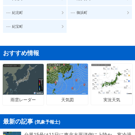
---
---
紀北町
御浜町
---
紀宝町
おすすめ情報
天気図
実況天気
雨雲レーダー
最新の記事
(気象予報士)
台風15号は11日に東北太平洋側に上陸か 寒冷渦