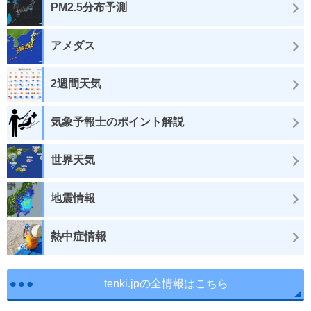
PM2.5分布予測
アメダス
2週間天気
気象予報士のポイント解説
世界天気
地震情報
熱中症情報
tenki.jpの全情報はこちら