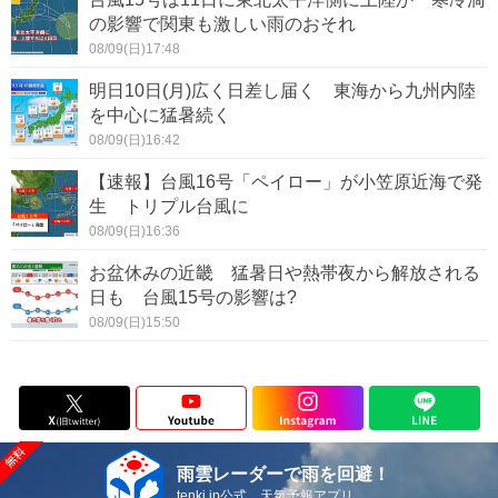
の影響で関東も激しい雨のおそれ
08/09(日)17:48
明日10日(月)広く日差し届く 東海から九州内陸
を中心に猛暑続く
08/09(日)16:42
【速報】台風16号「ペイロー」が小笠原近海で発
生 トリプル台風に
08/09(日)16:36
お盆休みの近畿 猛暑日や熱帯夜から解放される
日も 台風15号の影響は?
08/09(日)15:50
雨雲レーダーで雨を回避！
tenki.jp公式 天気予報アプリ