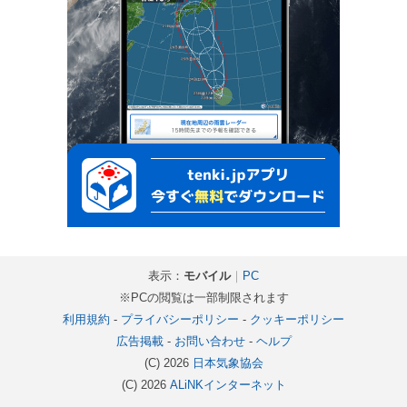
表示：
モバイル
｜
PC
※PCの閲覧は一部制限されます
利用規約
-
プライバシーポリシー
-
クッキーポリシー
広告掲載
-
お問い合わせ
-
ヘルプ
(C) 2026
日本気象協会
(C) 2026
ALiNKインターネット