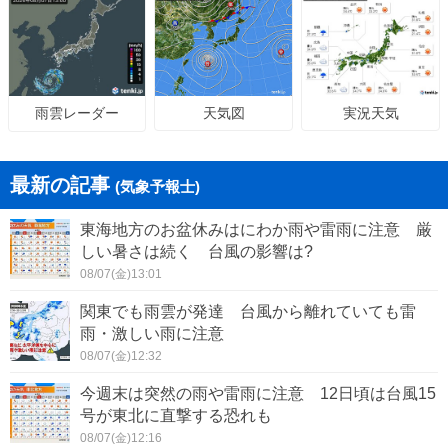
天気図
実況天気
雨雲レーダー
最新の記事
(気象予報士)
東海地方のお盆休みはにわか雨や雷雨に注意 厳
しい暑さは続く 台風の影響は?
08/07(金)13:01
関東でも雨雲が発達 台風から離れていても雷
雨・激しい雨に注意
08/07(金)12:32
今週末は突然の雨や雷雨に注意 12日頃は台風15
号が東北に直撃する恐れも
08/07(金)12:16