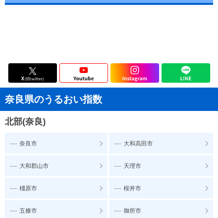
奈良県のうるおい指数
北部(奈良)
---
---
奈良市
大和高田市
---
---
大和郡山市
天理市
---
---
橿原市
桜井市
---
---
五條市
御所市