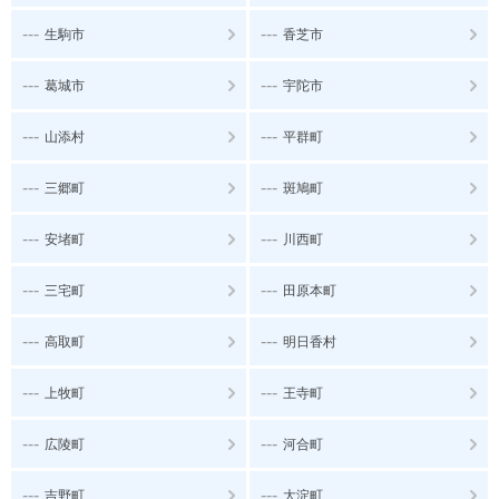
---
---
生駒市
香芝市
---
---
葛城市
宇陀市
---
---
山添村
平群町
---
---
三郷町
斑鳩町
---
---
安堵町
川西町
---
---
三宅町
田原本町
---
---
高取町
明日香村
---
---
上牧町
王寺町
---
---
広陵町
河合町
---
---
吉野町
大淀町