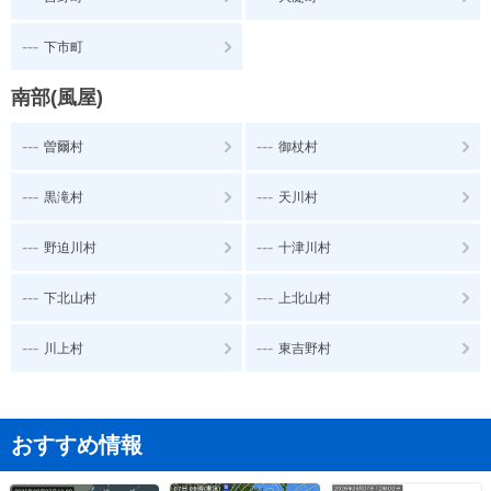
---
下市町
南部(風屋)
---
---
曽爾村
御杖村
---
---
黒滝村
天川村
---
---
野迫川村
十津川村
---
---
下北山村
上北山村
---
---
川上村
東吉野村
おすすめ情報