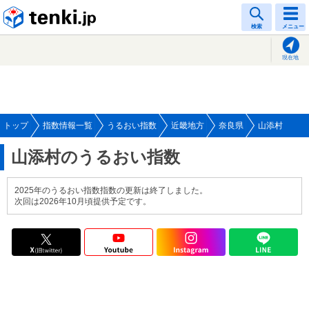
tenki.jp
検索
メニュー
現在地
トップ
指数情報一覧
うるおい指数
近畿地方
奈良県
山添村
山添村のうるおい指数
2025年のうるおい指数指数の更新は終了しました。
次回は2026年10月頃提供予定です。