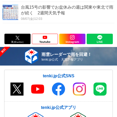
台風15号の影響でお盆休みの週は関東や東北で雨
が続く 2週間天気予報
08/07(金)12:03
雨雲レーダーで雨を回避！
tenki.jp公式 天気予報アプリ
tenki.jp公式SNS
tenki.jp公式アプリ