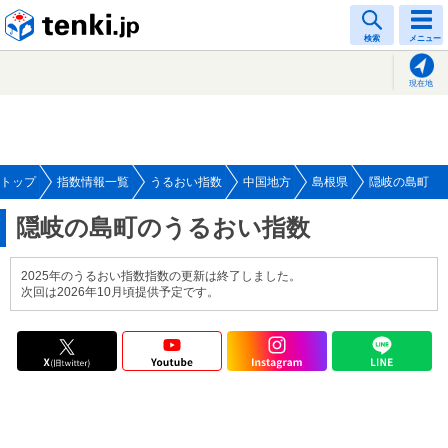
tenki.jp
検索
メニュー
現在地
トップ
指数情報一覧
うるおい指数
中国地方
島根県
隠岐の島町
隠岐の島町のうるおい指数
2025年のうるおい指数指数の更新は終了しました。
次回は2026年10月頃提供予定です。