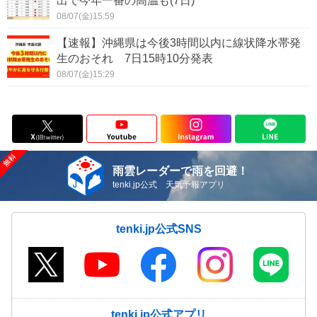
出で今年一番の高温も(7日)
08/07(金)15:59
【速報】沖縄県は今後3時間以内に線状降水帯発
生のおそれ 7日15時10分発表
08/07(金)15:29
雨雲レーダーで雨を回避！
tenki.jp公式 天気予報アプリ
tenki.jp公式SNS
tenki.jp公式アプリ