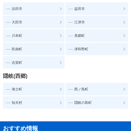
---
---
浜田市
益田市
---
---
大田市
江津市
---
---
川本町
美郷町
---
---
邑南町
津和野町
---
吉賀町
隠岐(西郷)
---
---
海士町
西ノ島町
---
---
知夫村
隠岐の島町
おすすめ情報