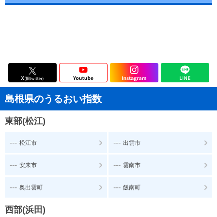
島根県のうるおい指数
東部(松江)
---
---
松江市
出雲市
---
---
安来市
雲南市
---
---
奥出雲町
飯南町
西部(浜田)