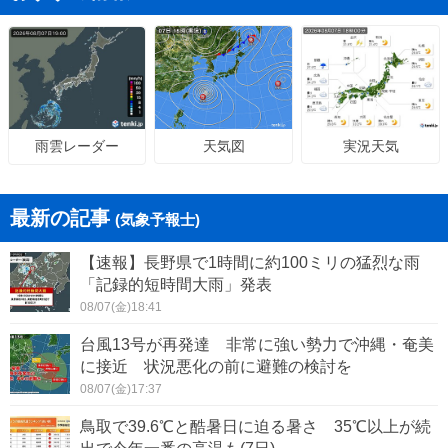
天気図
実況天気
雨雲レーダー
最新の記事
(気象予報士)
【速報】長野県で1時間に約100ミリの猛烈な雨
「記録的短時間大雨」発表
08/07(金)18:41
台風13号が再発達 非常に強い勢力で沖縄・奄美
に接近 状況悪化の前に避難の検討を
08/07(金)17:37
鳥取で39.6℃と酷暑日に迫る暑さ 35℃以上が続