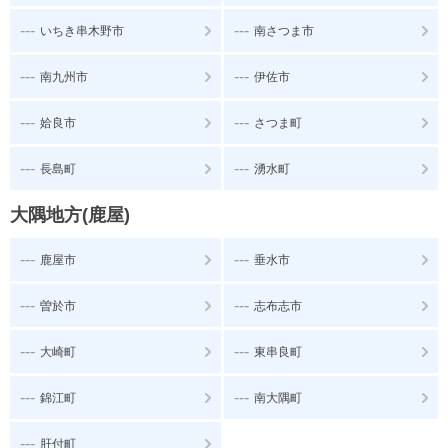
---
---
いちき串木野市
南さつま市
---
---
南九州市
伊佐市
---
---
姶良市
さつま町
---
---
長島町
湧水町
大隅地方(鹿屋)
---
---
鹿屋市
垂水市
---
---
曽於市
志布志市
---
---
大崎町
東串良町
---
---
錦江町
南大隅町
---
肝付町