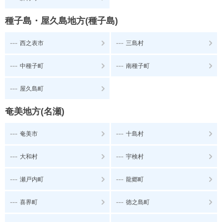
種子島・屋久島地方(種子島)
---
---
西之表市
三島村
---
---
中種子町
南種子町
---
屋久島町
奄美地方(名瀬)
---
---
奄美市
十島村
---
---
大和村
宇検村
---
---
瀬戸内町
龍郷町
---
---
喜界町
徳之島町