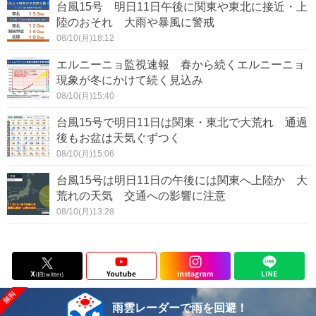
台風15号 明日11日午後に関東や東北に接近・上
陸のおそれ 大雨や暴風に警戒
08/10(月)18:12
エルニーニョ監視速報 春から続くエルニーニョ
現象が冬にかけて続く見込み
08/10(月)15:40
台風15号で明日11日は関東・東北で大荒れ 通過
後もお盆は天気ぐずつく
08/10(月)15:06
台風15号は明日11日の午後には関東へ上陸か 大
荒れの天気 交通への影響に注意
08/10(月)13:28
雨雲レーダーで雨を回避！