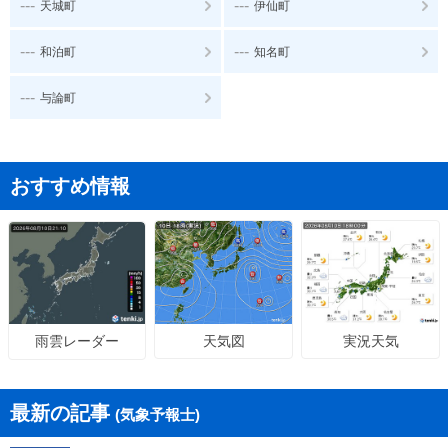
---
---
天城町
伊仙町
---
---
和泊町
知名町
---
与論町
おすすめ情報
天気図
実況天気
雨雲レーダー
最新の記事
(気象予報士)