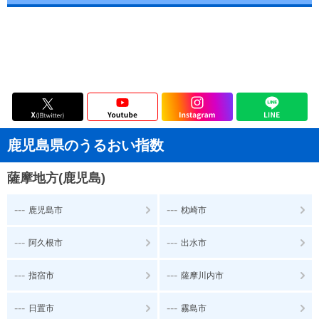
鹿児島県のうるおい指数
薩摩地方(鹿児島)
---
---
鹿児島市
枕崎市
---
---
阿久根市
出水市
---
---
指宿市
薩摩川内市
---
---
日置市
霧島市