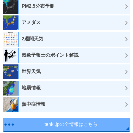
PM2.5分布予測
アメダス
2週間天気
気象予報士のポイント解説
世界天気
地震情報
熱中症情報
tenki.jpの全情報はこちら