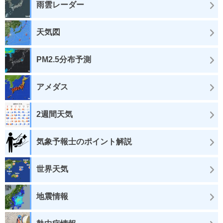
雨雲レーダー
天気図
PM2.5分布予測
アメダス
2週間天気
気象予報士のポイント解説
世界天気
地震情報