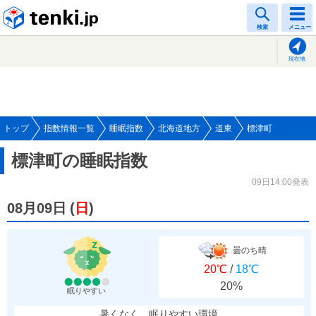
tenki.jp
検索
メニュー
現在地
トップ
指数情報一覧
睡眠指数
北海道地方
道東
標津町
標津町の睡眠指数
09日14:00発表
08月09日
(
日
)
曇のち晴
20℃
/
18℃
20%
眠りやすい
暑くなく、眠りやすい環境