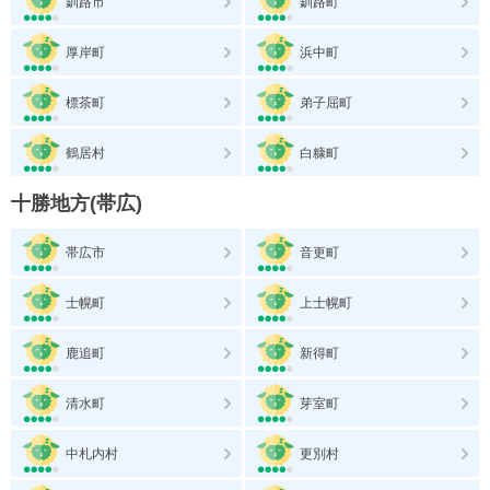
釧路市
釧路町
厚岸町
浜中町
標茶町
弟子屈町
鶴居村
白糠町
十勝地方(帯広)
帯広市
音更町
士幌町
上士幌町
鹿追町
新得町
清水町
芽室町
中札内村
更別村