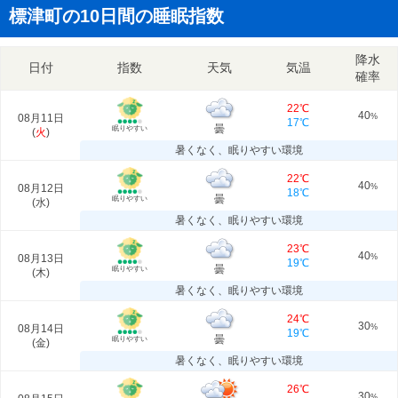
標津町の10日間の睡眠指数
降水
日付
指数
天気
気温
確率
22℃
40
08月11日
%
17℃
曇
眠りやすい
(
火
)
暑くなく、眠りやすい環境
22℃
40
08月12日
%
18℃
曇
眠りやすい
(
水
)
暑くなく、眠りやすい環境
23℃
40
08月13日
%
19℃
曇
眠りやすい
(
木
)
暑くなく、眠りやすい環境
24℃
30
08月14日
%
19℃
曇
眠りやすい
(
金
)
暑くなく、眠りやすい環境
26℃
30
%