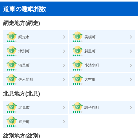
道東の睡眠指数
網走地方(網走)
網走市
美幌町
津別町
斜里町
清里町
小清水町
佐呂間町
大空町
北見地方(北見)
北見市
訓子府町
置戸町
紋別地方(紋別)