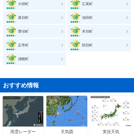
大樹町
広尾町
幕別町
池田町
豊頃町
本別町
足寄町
陸別町
浦幌町
おすすめ情報
天気図
実況天気
雨雲レーダー