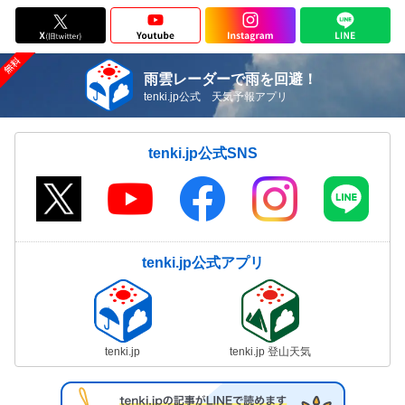
雨雲レーダーで雨を回避！
tenki.jp公式 天気予報アプリ
tenki.jp公式SNS
tenki.jp公式アプリ
tenki.jp
tenki.jp 登山天気