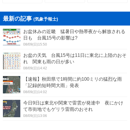
最新の記事
(気象予報士)
お盆休みの近畿 猛暑日や熱帯夜から解放される
日も 台風15号の影響は?
08/09(日)15:50
お盆の天気 台風15号は11日に東北に上陸のおそ
れ 関東も雨の日が多い
08/09(日)14:42
【速報】秋田県で1時間に約100ミリの猛烈な雨
「記録的短時間大雨」発表
08/09(日)14:02
今日9日は東北や関東で雷雲が発達中 夜にかけ
て市街地でもゲリラ雷雨のおそれ
08/09(日)13:06