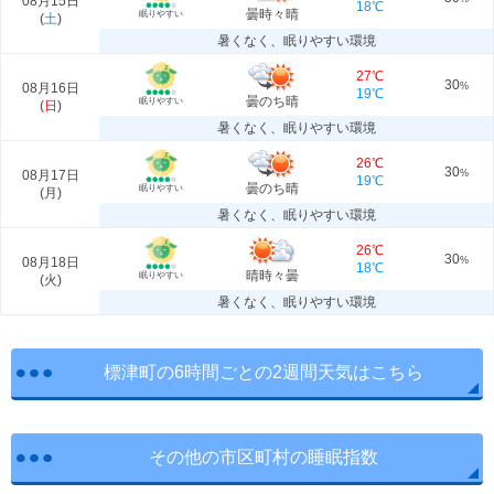
08月15日
18℃
曇時々晴
眠りやすい
(
土
)
暑くなく、眠りやすい環境
27℃
30
08月16日
%
19℃
曇のち晴
眠りやすい
(
日
)
暑くなく、眠りやすい環境
26℃
30
08月17日
%
19℃
曇のち晴
眠りやすい
(
月
)
暑くなく、眠りやすい環境
26℃
30
08月18日
%
18℃
晴時々曇
眠りやすい
(
火
)
暑くなく、眠りやすい環境
標津町の6時間ごとの2週間天気はこちら
その他の市区町村の睡眠指数