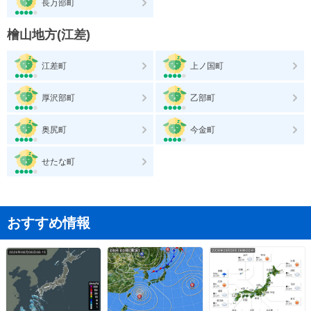
長万部町
檜山地方(江差)
江差町
上ノ国町
厚沢部町
乙部町
奥尻町
今金町
せたな町
おすすめ情報