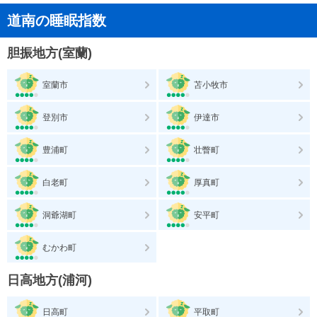
道南の睡眠指数
胆振地方(室蘭)
室蘭市
苫小牧市
登別市
伊達市
豊浦町
壮瞥町
白老町
厚真町
洞爺湖町
安平町
むかわ町
日高地方(浦河)
日高町
平取町