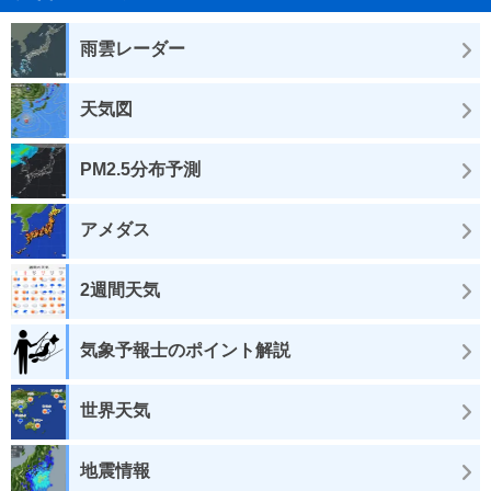
雨雲レーダー
天気図
PM2.5分布予測
アメダス
2週間天気
気象予報士のポイント解説
世界天気
地震情報