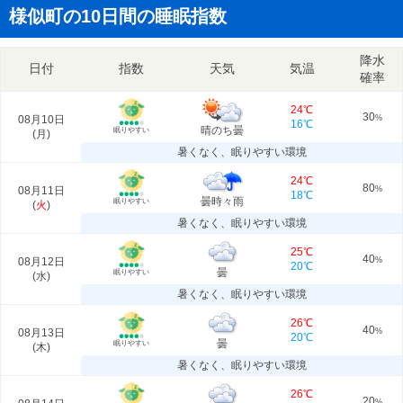
様似町の10日間の睡眠指数
降水
日付
指数
天気
気温
確率
24℃
30
08月10日
%
16℃
晴のち曇
眠りやすい
(
月
)
暑くなく、眠りやすい環境
24℃
80
08月11日
%
18℃
曇時々雨
眠りやすい
(
火
)
暑くなく、眠りやすい環境
25℃
40
08月12日
%
20℃
曇
眠りやすい
(
水
)
暑くなく、眠りやすい環境
26℃
40
08月13日
%
20℃
曇
眠りやすい
(
木
)
暑くなく、眠りやすい環境
26℃
20
%