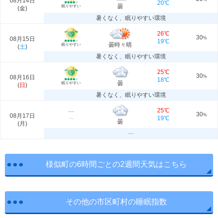
08月14日
20℃
曇
眠りやすい
(
金
)
暑くなく、眠りやすい環境
26℃
30
08月15日
%
19℃
曇時々晴
眠りやすい
(
土
)
暑くなく、眠りやすい環境
25℃
30
08月16日
%
18℃
曇
眠りやすい
(
日
)
暑くなく、眠りやすい環境
25℃
---
30
08月17日
%
19℃
---
曇
(
月
)
---
様似町の6時間ごとの2週間天気はこちら
その他の市区町村の睡眠指数