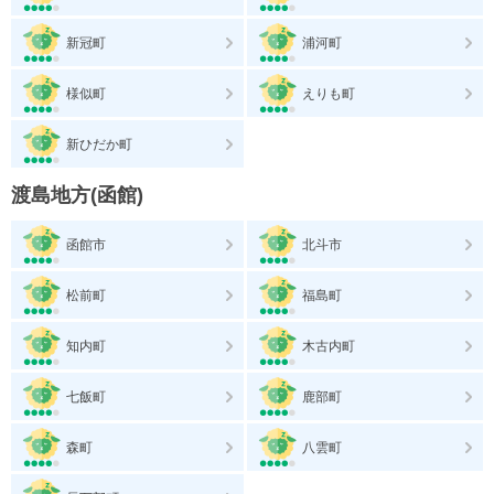
新冠町
浦河町
様似町
えりも町
新ひだか町
渡島地方(函館)
函館市
北斗市
松前町
福島町
知内町
木古内町
七飯町
鹿部町
森町
八雲町