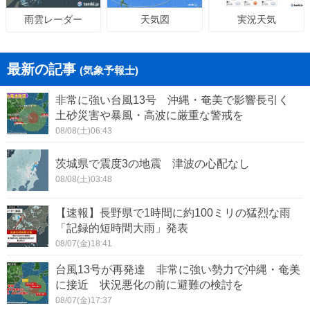
天気図
実況天気
雨雲レーダー
最新の記事
(気象予報士)
非常に強い台風13号 沖縄・奄美で影響長引く
土砂災害や暴風・高波に厳重な警戒を
08/08(土)06:43
茨城県で震度3の地震 津波の心配なし
08/08(土)03:48
【速報】長野県で1時間に約100ミリの猛烈な雨
「記録的短時間大雨」発表
08/07(金)18:41
台風13号が再発達 非常に強い勢力で沖縄・奄美
に接近 状況悪化の前に避難の検討を
08/07(金)17:37