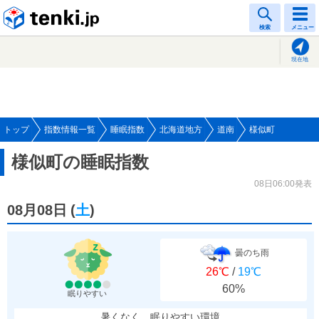
tenki.jp
検索
メニュー
現在地
トップ
指数情報一覧
睡眠指数
北海道地方
道南
様似町
様似町の睡眠指数
08日06:00発表
08月08日
(
土
)
曇のち雨
26℃
/
19℃
60%
眠りやすい
暑くなく、眠りやすい環境