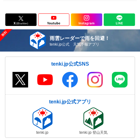
雨雲レーダーで雨を回避！
tenki.jp公式 天気予報アプリ
tenki.jp公式SNS
tenki.jp公式アプリ
tenki.jp
tenki.jp 登山天気