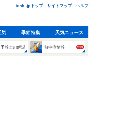
tenki.jpトップ
｜
サイトマップ
｜
ヘルプ
天気
季節特集
天気ニュース
象予報士の解説
熱中症情報
注目