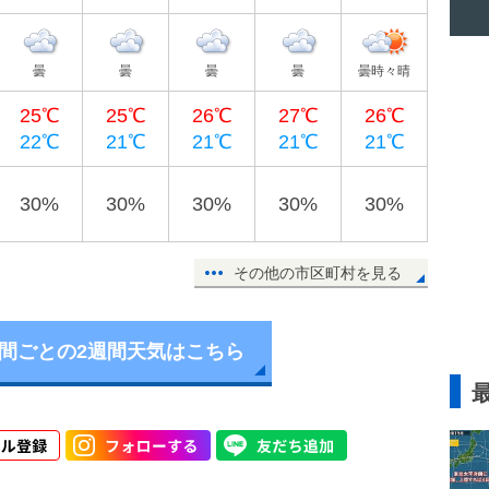
曇
曇
曇
曇
曇時々晴
25℃
25℃
26℃
27℃
26℃
22℃
21℃
21℃
21℃
21℃
30%
30%
30%
30%
30%
その他の市区町村を見る
時間ごとの2週間天気はこちら