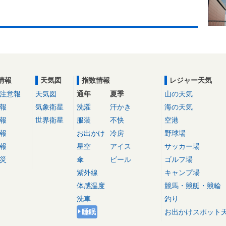
情報
天気図
指数情報
レジャー天気
注意報
天気図
通年
夏季
山の天気
報
気象衛星
洗濯
汗かき
海の天気
報
世界衛星
服装
不快
空港
報
お出かけ
冷房
野球場
報
星空
アイス
サッカー場
災
傘
ビール
ゴルフ場
紫外線
キャンプ場
体感温度
競馬・競艇・競輪
洗車
釣り
睡眠
お出かけスポット