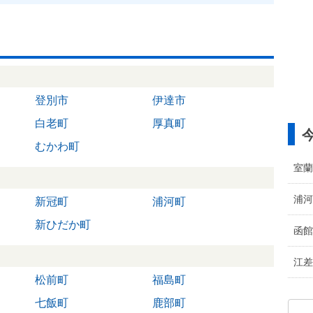
登別市
伊達市
白老町
厚真町
むかわ町
室蘭
浦河
新冠町
浦河町
新ひだか町
函館
江差
松前町
福島町
七飯町
鹿部町