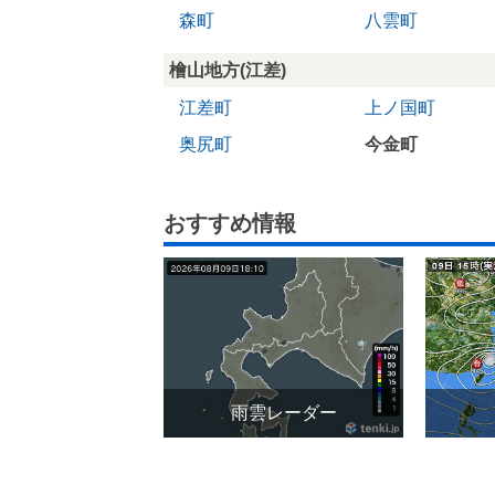
森町
八雲町
檜山地方(江差)
江差町
上ノ国町
奥尻町
今金町
おすすめ情報
雨雲レーダー