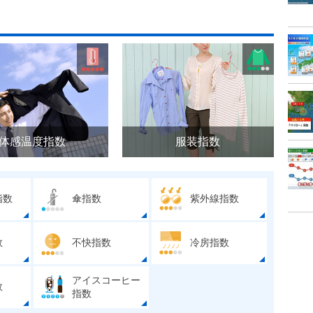
体感温度指数
服装指数
指数
傘指数
紫外線指数
数
不快指数
冷房指数
アイスコーヒー
数
指数