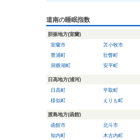
道南の睡眠指数
胆振地方(室蘭)
室蘭市
苫小牧市
豊浦町
壮瞥町
洞爺湖町
安平町
日高地方(浦河)
日高町
平取町
様似町
えりも町
渡島地方(函館)
函館市
北斗市
知内町
木古内町