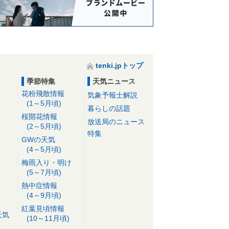
tenki.jpトップ
季節特集
天気ニュース
花粉飛散情報
気象予報士解説
(1～5月頃)
暮らしの話題
桜開花情報
放送局のニュース
(2～5月頃)
特集
GWの天気
(4～5月頃)
梅雨入り・明け
(5～7月頃)
熱中症情報
(4～9月頃)
紅葉見頃情報
天気
(10～11月頃)