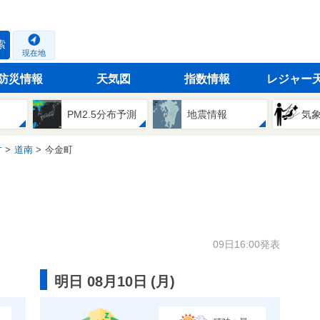
索
現在地
防災情報
天気図
指数情報
レジャー
PM2.5分布予測
地震情報
気
方
道南
今金町
09日16:00発表
明日 08月10日
(
月
)