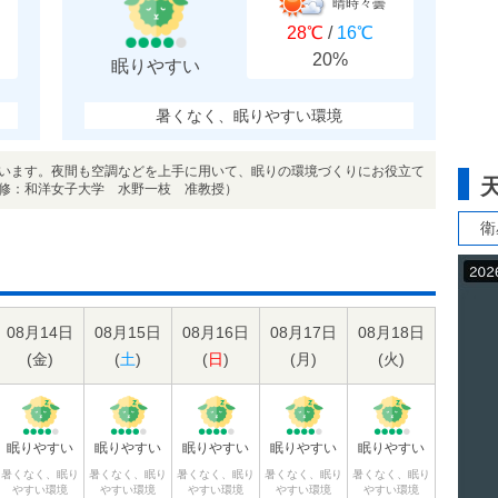
晴時々曇
28℃
/
16℃
20%
眠りやすい
暑くなく、眠りやすい環境
います。夜間も空調などを上手に用いて、眠りの環境づくりにお役立て
修：和洋女子大学 水野一枝 准教授）
衛
08月14日
08月15日
08月16日
08月17日
08月18日
(
金
)
(
土
)
(
日
)
(
月
)
(
火
)
眠りやすい
眠りやすい
眠りやすい
眠りやすい
眠りやすい
暑くなく、眠り
暑くなく、眠り
暑くなく、眠り
暑くなく、眠り
暑くなく、眠り
やすい環境
やすい環境
やすい環境
やすい環境
やすい環境