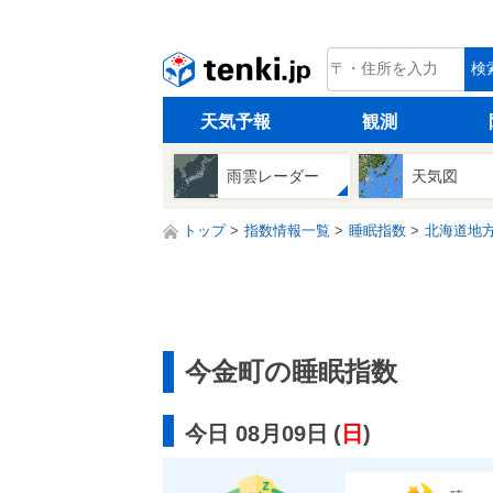
tenki.jp
検
天気予報
観測
雨雲レーダー
天気図
トップ
指数情報一覧
睡眠指数
北海道地
今金町の睡眠指数
今日 08月09日
(
日
)