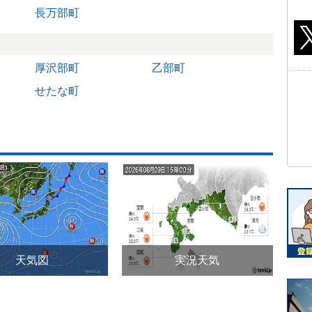
長万部町
厚沢部町
乙部町
せたな町
天気図
実況天気