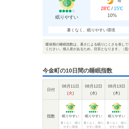
晴
28℃
/
15℃
10%
眠りやすい
暑くなく、眠りやすい環境
暖候期の睡眠指数は、暑さによる眠りにくさを表して
ください。個人差があるため、目安となります。（監
今金町の10日間の睡眠指数
08月11日
08月12日
08月13日
日付
(
火
)
(
水
)
(
木
)
指数
眠りやすい
眠りやすい
眠りやすい
暑くなく、眠り
暑くなく、眠り
暑くなく、眠り
やすい環境
やすい環境
やすい環境