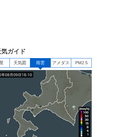
天気ガイド
星
天気図
雨雲
アメダス
PM2.5