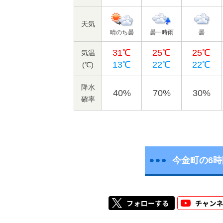
天気
晴のち曇
曇一時雨
曇
31℃
25℃
25℃
気温
13℃
22℃
22℃
(℃)
降水
40%
70%
30%
確率
今金町の6