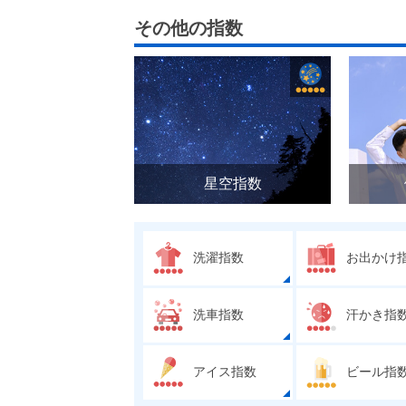
その他の指数
星空指数
洗濯指数
お出かけ
洗車指数
汗かき指
アイス指数
ビール指