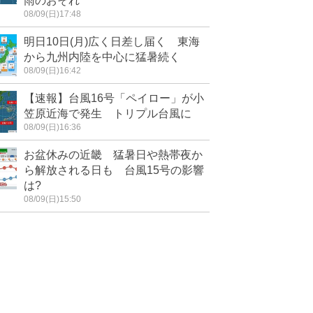
雨のおそれ
08/09(日)17:48
明日10日(月)広く日差し届く 東海
から九州内陸を中心に猛暑続く
08/09(日)16:42
【速報】台風16号「ペイロー」が小
笠原近海で発生 トリプル台風に
08/09(日)16:36
お盆休みの近畿 猛暑日や熱帯夜か
ら解放される日も 台風15号の影響
は?
08/09(日)15:50