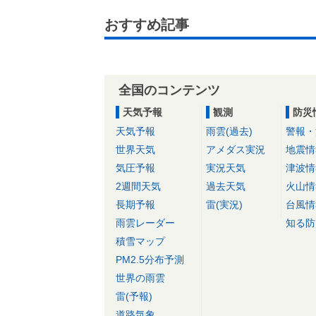
おすすめ記事
全国のコンテンツ
天気予報
観測
防災
天気予報
雨雲(過去)
警報・
世界天気
アメダス実況
地震情
気圧予報
実況天気
津波情
2週間天気
過去天気
火山情
長期予報
雷(実況)
台風情
雨雲レーダー
知る防
積雪マップ
PM2.5分布予測
世界の雨雲
雷(予報)
道路気象