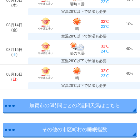
08月13日
22℃
晴時々曇
やや蒸し暑い
(
木
)
室温28℃以下で除湿も必要
32℃
10
08月14日
%
23℃
晴
やや蒸し暑い
(
金
)
室温28℃以下で除湿も必要
32℃
40
08月15日
%
24℃
晴のち曇
やや蒸し暑い
(
土
)
室温28℃以下で除湿も必要
32℃
40
08月16日
%
23℃
晴
やや蒸し暑い
(
日
)
室温28℃以下で除湿も必要
加賀市の6時間ごとの2週間天気はこちら
その他の市区町村の睡眠指数