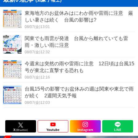
東海地方のお盆休みはにわか雨や雷雨に注意 厳
しい暑さは続く 台風の影響は?
08/07(金)13:01
関東でも雨雲が発達 台風から離れていても雷
雨・激しい雨に注意
08/07(金)12:32
今週末は突然の雨や雷雨に注意 12日頃は台風15
号が東北に直撃する恐れも
08/07(金)12:16
台風15号の影響でお盆休みの週は関東や東北で雨
が続く 2週間天気予報
08/07(金)12:03