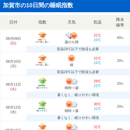
加賀市の10日間の睡眠指数
降水
日付
指数
天気
気温
確率
31℃
40
08月09日
%
24℃
曇のち晴
やや蒸し暑い
(
日
)
室温28℃以下で除湿も必要
31℃
20
08月10日
%
24℃
晴
やや蒸し暑い
(
月
)
室温28℃以下で除湿も必要
29℃
20
08月11日
%
22℃
晴時々曇
眠りやすい
(
火
)
暑くなく、眠りやすい環境
30℃
20
08月12日
%
22℃
晴時々曇
眠りやすい
(
水
)
暑くなく、眠りやすい環境
31℃
40
%