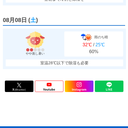
08月08日
(
土
)
雨のち晴
32℃
/
25℃
60%
やや蒸し暑い
室温28℃以下で除湿も必要