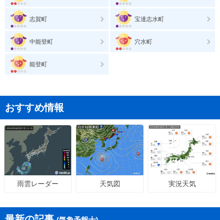
志賀町
宝達志水町
中能登町
穴水町
能登町
おすすめ情報
天気図
実況天気
雨雲レーダー
最新の記事
(気象予報士)