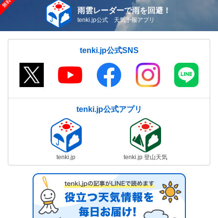
雨雲レーダーで雨を回避！
tenki.jp公式 天気予報アプリ
tenki.jp公式SNS
tenki.jp公式アプリ
tenki.jp
tenki.jp 登山天気