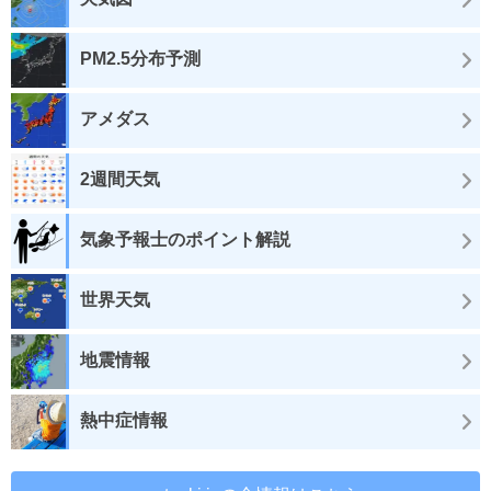
PM2.5分布予測
アメダス
2週間天気
気象予報士のポイント解説
世界天気
地震情報
熱中症情報