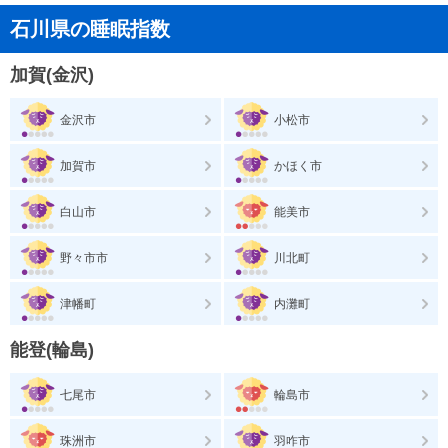
石川県の睡眠指数
加賀(金沢)
金沢市
小松市
加賀市
かほく市
白山市
能美市
野々市市
川北町
津幡町
内灘町
能登(輪島)
七尾市
輪島市
珠洲市
羽咋市