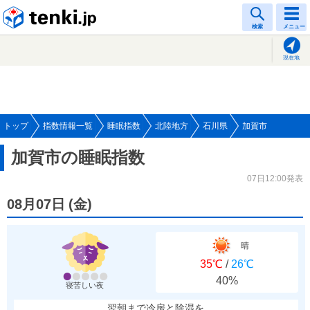
tenki.jp
検索
メニュー
現在地
トップ
指数情報一覧
睡眠指数
北陸地方
石川県
加賀市
加賀市の睡眠指数
07日12:00発表
08月07日
(
金
)
晴
35℃
/
26℃
40%
寝苦しい夜
翌朝まで冷房と除湿を