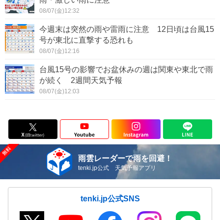
08/07(金)12:32
今週末は突然の雨や雷雨に注意 12日頃は台風15
号が東北に直撃する恐れも
08/07(金)12:16
台風15号の影響でお盆休みの週は関東や東北で雨
が続く 2週間天気予報
08/07(金)12:03
雨雲レーダーで雨を回避！
tenki.jp公式 天気予報アプリ
tenki.jp公式SNS