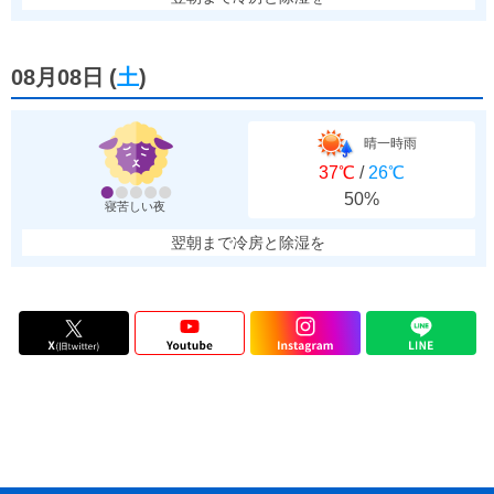
08月08日
(
土
)
晴一時雨
37℃
/
26℃
50%
寝苦しい夜
翌朝まで冷房と除湿を