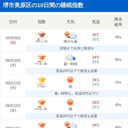
堺市美原区の10日間の睡眠指数
降水
日付
指数
天気
気温
確率
35℃
40
08月09日
%
26℃
晴のち曇
寝苦しい夜
(
日
)
翌朝まで冷房と除湿を
34℃
60
08月10日
%
26℃
曇一時雨
やや蒸し暑い
(
月
)
室温28℃以下で除湿も必要
34℃
10
08月11日
%
24℃
晴
やや暑い
(
火
)
暑い時間も。室温28℃以下に
33℃
40
08月12日
%
24℃
晴
やや蒸し暑い
(
水
)
室温28℃以下で除湿も必要
34℃
40
%