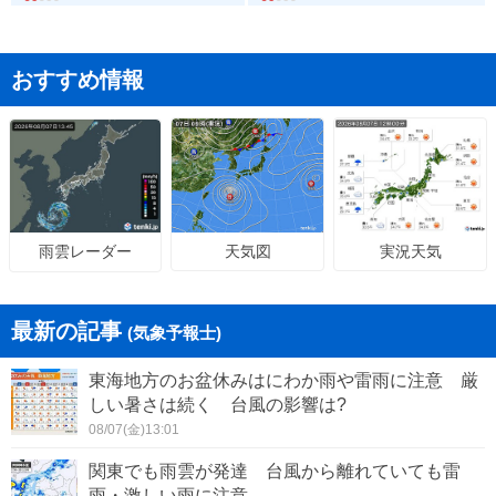
おすすめ情報
天気図
実況天気
雨雲レーダー
最新の記事
(気象予報士)
東海地方のお盆休みはにわか雨や雷雨に注意 厳
しい暑さは続く 台風の影響は?
08/07(金)13:01
関東でも雨雲が発達 台風から離れていても雷
雨・激しい雨に注意