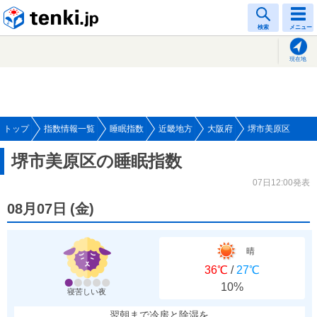
tenki.jp
検索
メニュー
現在地
トップ
指数情報一覧
睡眠指数
近畿地方
大阪府
堺市美原区
堺市美原区の睡眠指数
07日12:00発表
08月07日
(
金
)
晴
36℃
/
27℃
10%
寝苦しい夜
翌朝まで冷房と除湿を