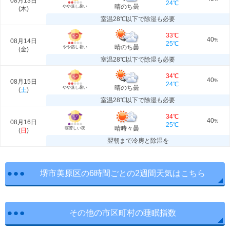
08月13日
24℃
晴のち曇
やや蒸し暑い
(
木
)
室温28℃以下で除湿も必要
33℃
40
08月14日
%
25℃
晴のち曇
やや蒸し暑い
(
金
)
室温28℃以下で除湿も必要
34℃
40
08月15日
%
24℃
晴のち曇
やや蒸し暑い
(
土
)
室温28℃以下で除湿も必要
34℃
40
08月16日
%
25℃
晴時々曇
寝苦しい夜
(
日
)
翌朝まで冷房と除湿を
堺市美原区の6時間ごとの2週間天気はこちら
その他の市区町村の睡眠指数