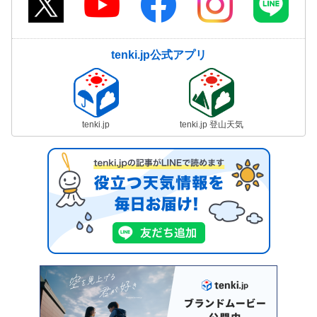
tenki.jp公式アプリ
tenki.jp
tenki.jp 登山天気