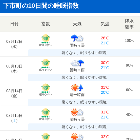
下市町の10日間の睡眠指数
降水
日付
指数
天気
気温
確率
28℃
100
08月12日
%
21℃
雨時々曇
眠りやすい
(
水
)
暑くなく、眠りやすい環境
30℃
90
08月13日
%
21℃
曇時々雨
眠りやすい
(
木
)
暑くなく、眠りやすい環境
31℃
60
08月14日
%
20℃
晴一時雨
眠りやすい
(
金
)
暑くなく、眠りやすい環境
31℃
40
08月15日
%
21℃
晴時々曇
眠りやすい
(
土
)
暑くなく、眠りやすい環境
32℃
20
%