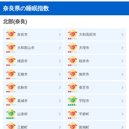
奈良県の睡眠指数
北部(奈良)
奈良市
大和高田市
大和郡山市
天理市
橿原市
桜井市
五條市
御所市
生駒市
香芝市
葛城市
宇陀市
山添村
平群町
三郷町
斑鳩町