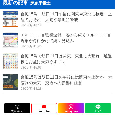
最新の記事
(気象予報士)
台風15号 明日11日午後に関東や東北に接近・上
陸のおそれ 大雨や暴風に警戒
08/10(月)18:12
エルニーニョ監視速報 春から続くエルニーニョ
現象が冬にかけて続く見込み
08/10(月)15:40
台風15号で明日11日は関東・東北で大荒れ 通過
後もお盆は天気ぐずつく
08/10(月)15:06
台風15号は明日11日の午後には関東へ上陸か 大
荒れの天気 交通への影響に注意
08/10(月)13:28