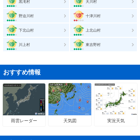
黒滝村
天川村
野迫川村
十津川村
下北山村
上北山村
川上村
東吉野村
おすすめ情報
天気図
実況天気
雨雲レーダー