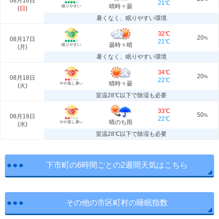
08月16日
21℃
晴時々曇
眠りやすい
(
日
)
暑くなく、眠りやすい環境
32℃
20
08月17日
%
21℃
曇時々晴
眠りやすい
(
月
)
暑くなく、眠りやすい環境
34℃
20
08月18日
%
22℃
晴時々曇
やや蒸し暑い
(
火
)
室温28℃以下で除湿も必要
33℃
50
08月19日
%
22℃
晴のち雨
やや蒸し暑い
(
水
)
室温28℃以下で除湿も必要
下市町の6時間ごとの2週間天気はこちら
その他の市区町村の睡眠指数