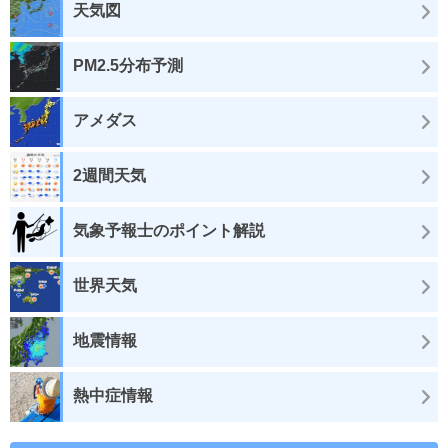
天気図
PM2.5分布予測
アメダス
2週間天気
気象予報士のポイント解説
世界天気
地震情報
熱中症情報