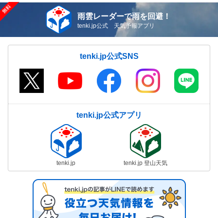
雨雲レーダーで雨を回避！
tenki.jp公式 天気予報アプリ
tenki.jp公式SNS
tenki.jp公式アプリ
tenki.jp
tenki.jp 登山天気