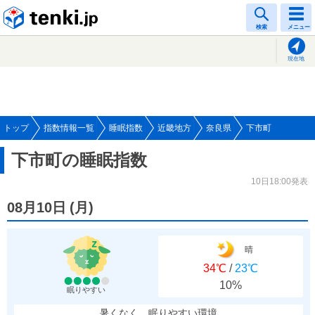
tenki.jp
検索
メニュー
現在地
トップ
指数情報一覧
睡眠指数
近畿地方
奈良県
下市町
下市町の睡眠指数
10日18:00発表
08月10日
(
月
)
晴
34℃
/
23℃
10%
眠りやすい
暑くなく、眠りやすい環境