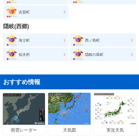
吉賀町
隠岐(西郷)
海士町
西ノ島町
知夫村
隠岐の島町
おすすめ情報
天気図
実況天気
雨雲レーダー