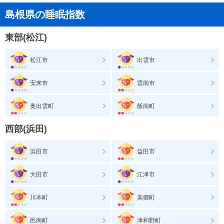
島根県の睡眠指数
東部(松江)
松江市
出雲市
安来市
雲南市
奥出雲町
飯南町
西部(浜田)
浜田市
益田市
大田市
江津市
川本町
美郷町
邑南町
津和野町