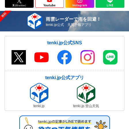
雨雲レーダーで雨を回避！
tenki.jp公式 天気予報アプリ
tenki.jp公式SNS
tenki.jp公式アプリ
tenki.jp
tenki.jp 登山天気