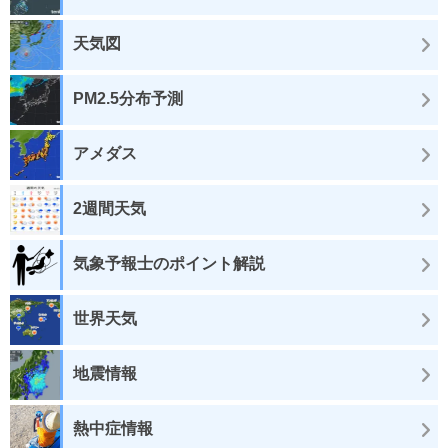
天気図
PM2.5分布予測
アメダス
2週間天気
気象予報士のポイント解説
世界天気
地震情報
熱中症情報