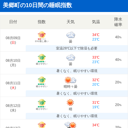
美郷町の10日間の睡眠指数
降水
日付
指数
天気
気温
確率
34℃
40
08月09日
%
23℃
曇
やや蒸し暑い
(
日
)
室温28℃以下で除湿も必要
33℃
40
08月10日
%
23℃
曇
眠りやすい
(
月
)
暑くなく、眠りやすい環境
32℃
20
08月11日
%
20℃
晴時々曇
眠りやすい
(
火
)
暑くなく、眠りやすい環境
31℃
20
08月12日
%
19℃
晴
眠りやすい
(
水
)
暑くなく、眠りやすい環境
34℃
20
%