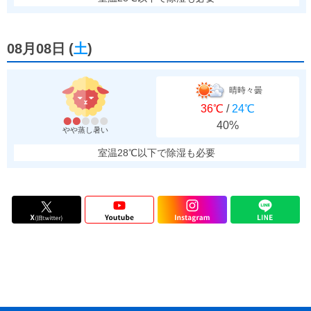
08月08日
(
土
)
晴時々曇
36℃
/
24℃
40%
やや蒸し暑い
室温28℃以下で除湿も必要