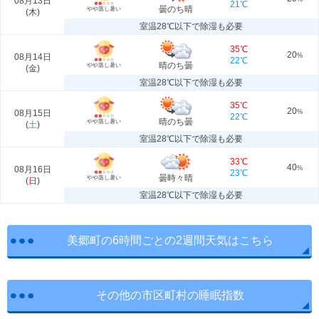
08月13日
21℃
曇のち晴
やや蒸し暑い
(
木
)
室温28℃以下で除湿も必要
35℃
20
08月14日
%
22℃
晴のち曇
やや蒸し暑い
(
金
)
室温28℃以下で除湿も必要
35℃
20
08月15日
%
22℃
晴のち曇
やや蒸し暑い
(
土
)
室温28℃以下で除湿も必要
33℃
40
08月16日
%
23℃
曇時々晴
やや蒸し暑い
(
日
)
室温28℃以下で除湿も必要
美郷町の6時間ごとの2週間天気はこちら
その他の市区町村の睡眠指数