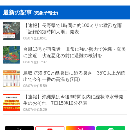
最新の記事
(気象予報士)
【速報】長野県で1時間に約100ミリの猛烈な雨
「記録的短時間大雨」発表
08/07(金)18:41
台風13号が再発達 非常に強い勢力で沖縄・奄美
に接近 状況悪化の前に避難の検討を
08/07(金)17:37
鳥取で39.6℃と酷暑日に迫る暑さ 35℃以上が続
出で今年一番の高温も(7日)
08/07(金)15:59
【速報】沖縄県は今後3時間以内に線状降水帯発
生のおそれ 7日15時10分発表
08/07(金)15:29