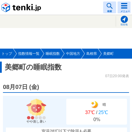
tenki.jp
検索
メニュー
現在地
トップ
指数情報一覧
睡眠指数
中国地方
島根県
美郷町
美郷町の睡眠指数
07日20:00発表
08月07日
(
金
)
晴
37℃
/
25℃
0%
やや蒸し暑い
室温28℃以下で除湿も必要