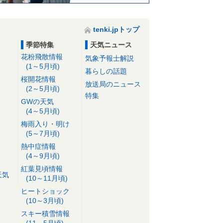
tenki.jpトップ
季節特集
天気ニュース
花粉飛散情報
気象予報士解説
(1～5月頃)
暮らしの話題
桜開花情報
放送局のニュース
(2～5月頃)
特集
GWの天気
(4～5月頃)
梅雨入り・明け
(5～7月頃)
熱中症情報
(4～9月頃)
紅葉見頃情報
天気
(10～11月頃)
ヒートショック
(10～3月頃)
スキー積雪情報