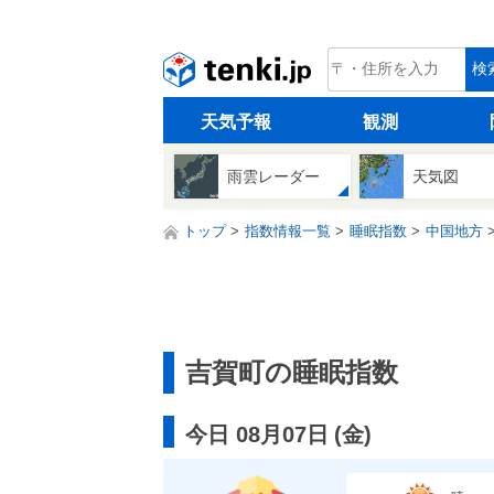
tenki.jp
検
天気予報
観測
雨雲レーダー
天気図
トップ
指数情報一覧
睡眠指数
中国地方
吉賀町の睡眠指数
今日 08月07日
(
金
)