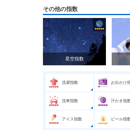
その他の指数
星空指数
洗濯指数
お出かけ
洗車指数
汗かき指
アイス指数
ビール指