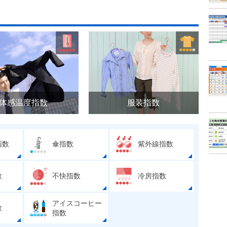
体感温度指数
服装指数
指数
傘指数
紫外線指数
数
不快指数
冷房指数
アイスコーヒー
数
指数