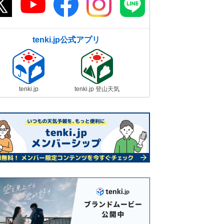
tenki.jp公式アプリ
tenki.jp
tenki.jp 登山天気