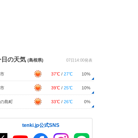
今日の天気
(島根県)
07日14:00発表
市
37℃
/
27℃
10%
市
39℃
/
25℃
10%
の島町
33℃
/
26℃
0%
tenki.jp公式SNS