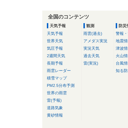
全国のコンテンツ
天気予報
観測
防災
天気予報
雨雲(過去)
警報・
世界天気
アメダス実況
地震情
気圧予報
実況天気
津波情
2週間天気
過去天気
火山情
長期予報
雷(実況)
台風情
雨雲レーダー
知る防
積雪マップ
PM2.5分布予測
世界の雨雲
雷(予報)
道路気象
黄砂情報