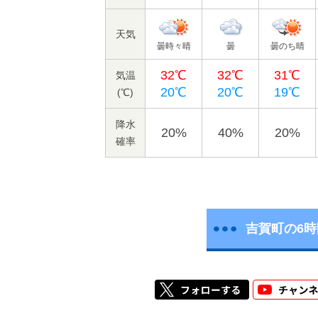
天気
曇時々晴
曇
曇のち晴
32℃
32℃
31℃
気温
20℃
20℃
19℃
(℃)
降水
20%
40%
20%
確率
吉賀町の6