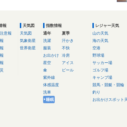
情報
天気図
指数情報
レジャー天気
注意報
天気図
通年
夏季
山の天気
報
気象衛星
洗濯
汗かき
海の天気
報
世界衛星
服装
不快
空港
報
お出かけ
冷房
野球場
報
星空
アイス
サッカー場
災
傘
ビール
ゴルフ場
紫外線
キャンプ場
体感温度
競馬・競艇・競輪
洗車
釣り
睡眠
お出かけスポット