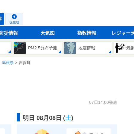
索
現在地
防災情報
天気図
指数情報
レジャー
PM2.5分布予測
地震情報
気
島根県
吉賀町
07日14:00発表
明日 08月08日
(
土
)