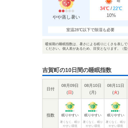
晴
34℃
/
22℃
10%
やや蒸し暑い
室温28℃以下で除湿も必要
暖候期の睡眠指数は、暑さによる眠りにくさを表して
ください。個人差があるため、目安となります。（監
吉賀町の10日間の睡眠指数
08月09日
08月10日
08月11日
日付
(
日
)
(
月
)
(
火
)
指数
眠りやすい
眠りやすい
眠りやすい
暑くなく、眠り
暑くなく、眠り
暑くなく、眠り
やすい環境
やすい環境
やすい環境