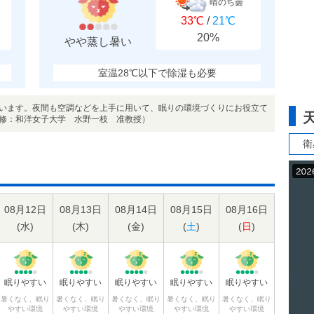
晴のち曇
33℃
/
21℃
20%
やや蒸し暑い
室温28℃以下で除湿も必要
います。夜間も空調などを上手に用いて、眠りの環境づくりにお役立て
修：和洋女子大学 水野一枝 准教授）
衛
08月12日
08月13日
08月14日
08月15日
08月16日
(
水
)
(
木
)
(
金
)
(
土
)
(
日
)
眠りやすい
眠りやすい
眠りやすい
眠りやすい
眠りやすい
暑くなく、眠り
暑くなく、眠り
暑くなく、眠り
暑くなく、眠り
暑くなく、眠り
やすい環境
やすい環境
やすい環境
やすい環境
やすい環境