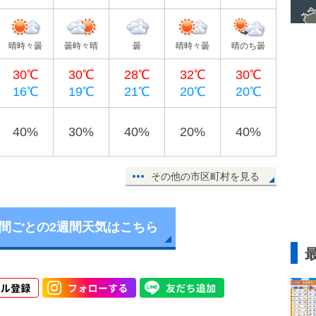
晴時々曇
曇時々晴
曇
晴時々曇
晴のち曇
30℃
30℃
28℃
32℃
30℃
16℃
19℃
21℃
20℃
20℃
40%
30%
40%
20%
40%
その他の市区町村を見る
時間ごとの2週間天気はこちら