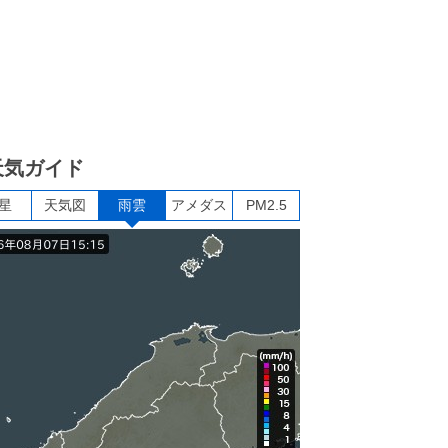
天気ガイド
星
天気図
雨雲
アメダス
PM2.5