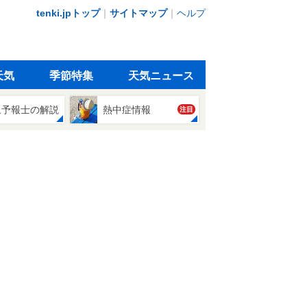
tenki.jpトップ
｜
サイトマップ
｜
ヘルプ
天気
季節特集
天気ニュース
象予報士の解説
熱中症情報
注目