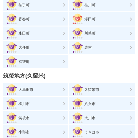
鞍手町
桂川町
香春町
添田町
糸田町
川崎町
大任町
赤村
福智町
筑後地方(久留米)
大牟田市
久留米市
柳川市
八女市
筑後市
大川市
小郡市
うきは市