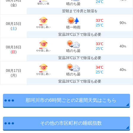
08月14日
24℃
晴のち曇
寝苦しい夜
(
金
)
翌朝まで冷房と除湿を
33℃
90
08月15日
%
25℃
晴一時雨
やや蒸し暑い
(
土
)
室温28℃以下で除湿も必要
33℃
40
08月16日
%
25℃
晴のち曇
やや蒸し暑い
(
日
)
室温28℃以下で除湿も必要
34℃
40
08月17日
%
25℃
晴のち曇
やや蒸し暑い
(
月
)
室温28℃以下で除湿も必要
那珂川市の6時間ごとの2週間天気はこちら
その他の市区町村の睡眠指数