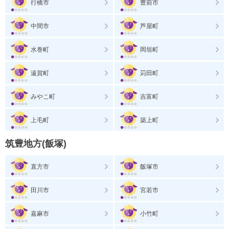
行橋市
豊前市
中間市
芦屋町
水巻町
岡垣町
遠賀町
苅田町
みやこ町
吉富町
上毛町
築上町
筑豊地方(飯塚)
直方市
飯塚市
田川市
宮若市
嘉麻市
小竹町