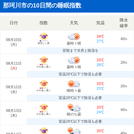
那珂川市の10日間の睡眠指数
降水
日付
指数
天気
気温
確率
34℃
40
08月10日
%
27℃
曇時々晴
寝苦しい夜
(
月
)
翌朝まで冷房と除湿を
33℃
20
08月11日
%
26℃
曇時々晴
やや蒸し暑い
(
火
)
室温28℃以下で除湿も必要
33℃
20
08月12日
%
23℃
晴時々曇
やや蒸し暑い
(
水
)
室温28℃以下で除湿も必要
33℃
40
08月13日
%
24℃
晴のち曇
やや蒸し暑い
(
木
)
室温28℃以下で除湿も必要
35℃
40
%