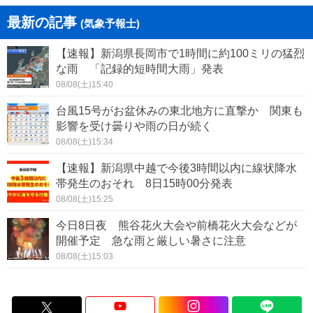
最新の記事
(気象予報士)
【速報】新潟県長岡市で1時間に約100ミリの猛烈
な雨 「記録的短時間大雨」発表
08/08(土)15:40
台風15号がお盆休みの東北地方に直撃か 関東も
影響を受け曇りや雨の日が続く
08/08(土)15:34
【速報】新潟県中越で今後3時間以内に線状降水
帯発生のおそれ 8日15時00分発表
08/08(土)15:25
今日8日夜 熊谷花火大会や前橋花火大会などが
開催予定 急な雨と厳しい暑さに注意
08/08(土)15:03