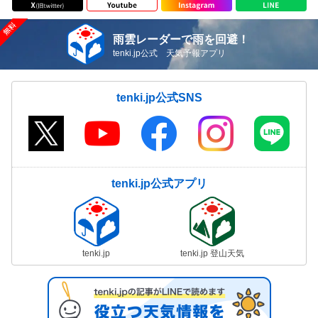
雨雲レーダーで雨を回避！
tenki.jp公式 天気予報アプリ
tenki.jp公式SNS
tenki.jp公式アプリ
tenki.jp
tenki.jp 登山天気