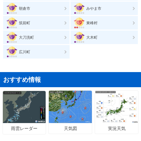
朝倉市
みやま市
筑前町
東峰村
大刀洗町
大木町
広川町
おすすめ情報
天気図
実況天気
雨雲レーダー