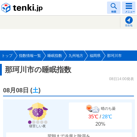
tenki.jp
検索
メニュー
現在地
トップ
指数情報一覧
睡眠指数
九州地方
福岡県
那珂川市
那珂川市の睡眠指数
08日14:00発表
08月08日
(
土
)
晴のち曇
35℃
/
28℃
20%
寝苦しい夜
翌朝まで冷房と除湿を