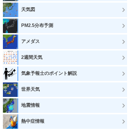
天気図
PM2.5分布予測
アメダス
2週間天気
気象予報士のポイント解説
世界天気
地震情報
熱中症情報