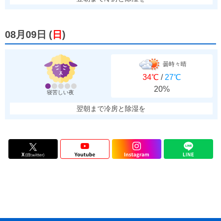
08月09日
(
日
)
曇時々晴
34℃
/
27℃
20%
寝苦しい夜
翌朝まで冷房と除湿を