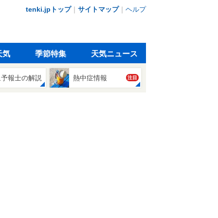
tenki.jpトップ
｜
サイトマップ
｜
ヘルプ
天気
季節特集
天気ニュース
象予報士の解説
熱中症情報
注目