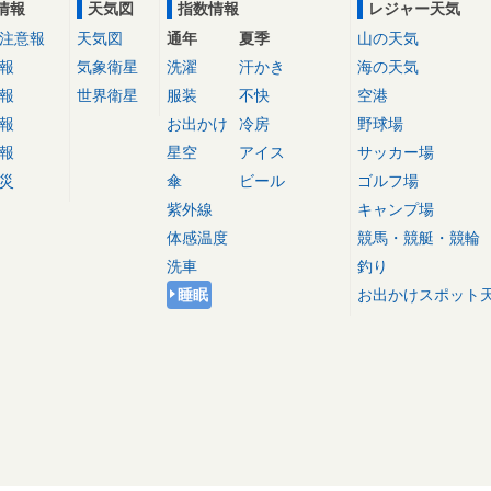
情報
天気図
指数情報
レジャー天気
注意報
天気図
通年
夏季
山の天気
報
気象衛星
洗濯
汗かき
海の天気
報
世界衛星
服装
不快
空港
報
お出かけ
冷房
野球場
報
星空
アイス
サッカー場
災
傘
ビール
ゴルフ場
紫外線
キャンプ場
体感温度
競馬・競艇・競輪
洗車
釣り
睡眠
お出かけスポット