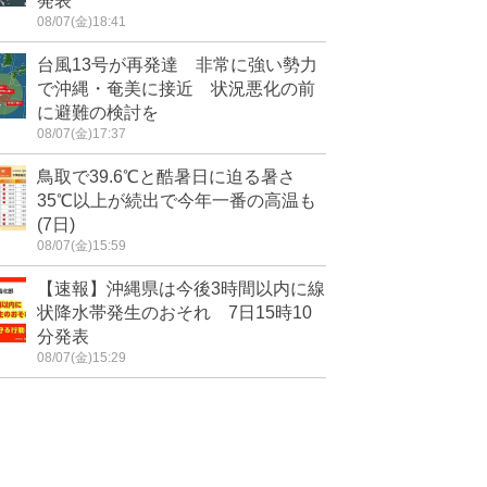
発表
08/07(金)18:41
台風13号が再発達 非常に強い勢力
で沖縄・奄美に接近 状況悪化の前
に避難の検討を
08/07(金)17:37
鳥取で39.6℃と酷暑日に迫る暑さ
35℃以上が続出で今年一番の高温も
(7日)
08/07(金)15:59
【速報】沖縄県は今後3時間以内に線
状降水帯発生のおそれ 7日15時10
分発表
08/07(金)15:29