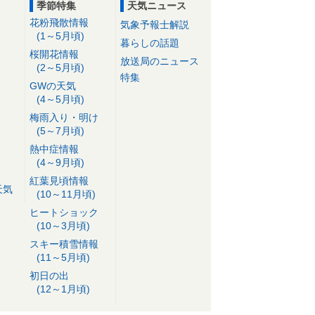
季節特集
天気ニュース
花粉飛散情報
気象予報士解説
(1～5月頃)
暮らしの話題
桜開花情報
放送局のニュース
(2～5月頃)
特集
GWの天気
(4～5月頃)
梅雨入り・明け
(5～7月頃)
熱中症情報
(4～9月頃)
紅葉見頃情報
天気
(10～11月頃)
ヒートショック
(10～3月頃)
スキー積雪情報
(11～5月頃)
初日の出
(12～1月頃)