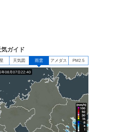
天気ガイド
星
天気図
雨雲
アメダス
PM2.5