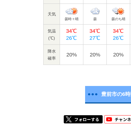
天気
曇時々晴
曇
曇のち晴
34℃
34℃
34℃
気温
26℃
27℃
26℃
(℃)
降水
20%
20%
20%
確率
豊前市の6