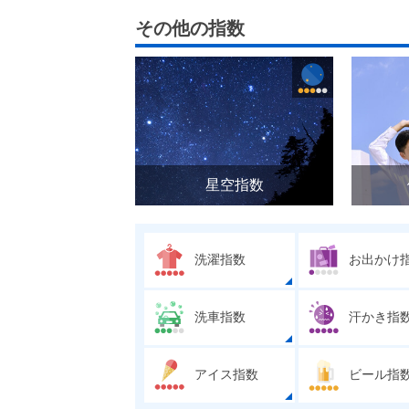
その他の指数
星空指数
洗濯指数
お出かけ
洗車指数
汗かき指
アイス指数
ビール指