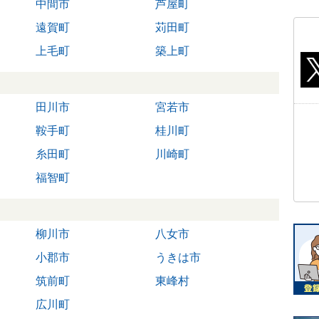
中間市
芦屋町
遠賀町
苅田町
上毛町
築上町
田川市
宮若市
鞍手町
桂川町
糸田町
川崎町
福智町
柳川市
八女市
小郡市
うきは市
筑前町
東峰村
広川町