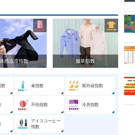
体感温度指数
服装指数
指数
傘指数
紫外線指数
数
不快指数
冷房指数
アイスコーヒー
数
指数