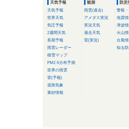
天気予報
観測
防災
天気予報
雨雲(過去)
警報・
世界天気
アメダス実況
地震情
気圧予報
実況天気
津波情
2週間天気
過去天気
火山情
長期予報
雷(実況)
台風情
雨雲レーダー
知る防
積雪マップ
PM2.5分布予測
世界の雨雲
雷(予報)
道路気象
黄砂情報