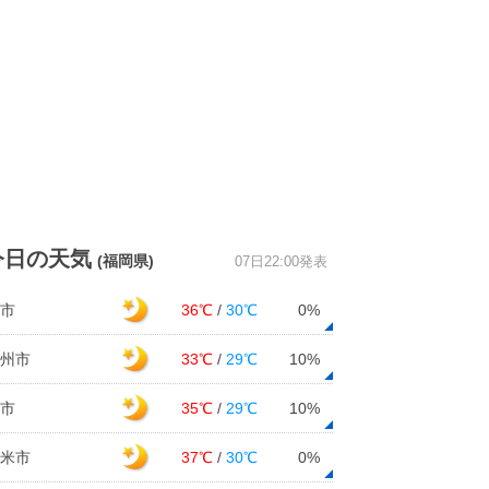
今日の天気
(福岡県)
07日22:00発表
市
36℃
/
30℃
0%
州市
33℃
/
29℃
10%
市
35℃
/
29℃
10%
米市
37℃
/
30℃
0%