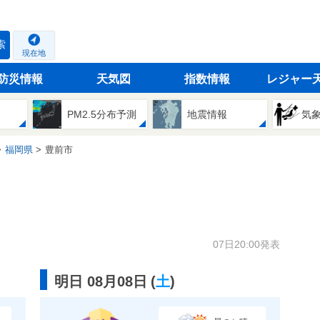
索
現在地
防災情報
天気図
指数情報
レジャー
PM2.5分布予測
地震情報
気
福岡県
豊前市
07日20:00発表
明日 08月08日
(
土
)