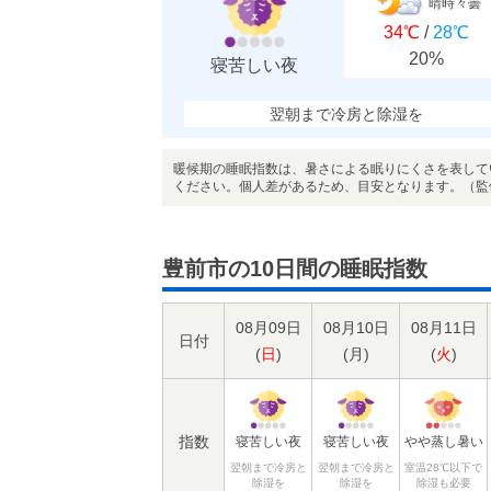
晴時々曇
34℃
/
28℃
20%
寝苦しい夜
翌朝まで冷房と除湿を
暖候期の睡眠指数は、暑さによる眠りにくさを表して
ください。個人差があるため、目安となります。（監
豊前市の10日間の睡眠指数
08月09日
08月10日
08月11日
日付
(
日
)
(
月
)
(
火
)
指数
寝苦しい夜
寝苦しい夜
やや蒸し暑い
翌朝まで冷房と
翌朝まで冷房と
室温28℃以下で
除湿を
除湿を
除湿も必要