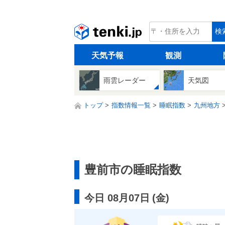
tenki.jp
検
天気予報
観測
雨雲レーダー
天気図
トップ
指数情報一覧
睡眠指数
九州地方
豊前市の睡眠指数
今日 08月07日
(
金
)