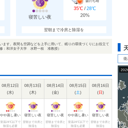
曇のち晴
35℃
/
28℃
20%
寝苦しい夜
翌朝まで冷房と除湿を
います。夜間も空調などを上手に用いて、眠りの環境づくりにお役立て
修：和洋女子大学 水野一枝 准教授）
衛
08月12日
08月13日
08月14日
08月15日
08月16日
(
水
)
(
木
)
(
金
)
(
土
)
(
日
)
やや蒸し暑い
寝苦しい夜
寝苦しい夜
やや蒸し暑い
寝苦しい夜
室温28℃以下で
翌朝まで冷房と
翌朝まで冷房と
室温28℃以下で
翌朝まで冷房と
除湿も必要
除湿を
除湿を
除湿も必要
除湿を