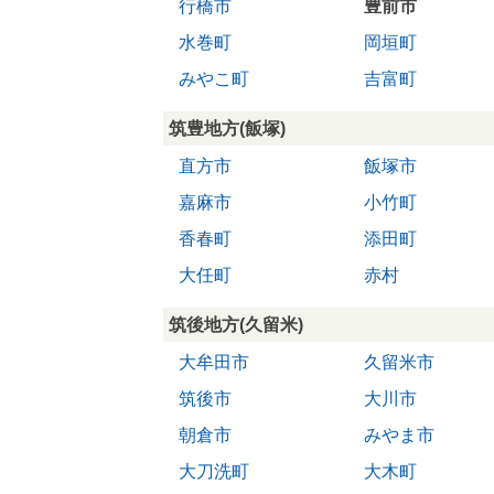
行橋市
豊前市
水巻町
岡垣町
みやこ町
吉富町
筑豊地方(飯塚)
直方市
飯塚市
嘉麻市
小竹町
香春町
添田町
大任町
赤村
筑後地方(久留米)
大牟田市
久留米市
筑後市
大川市
朝倉市
みやま市
大刀洗町
大木町