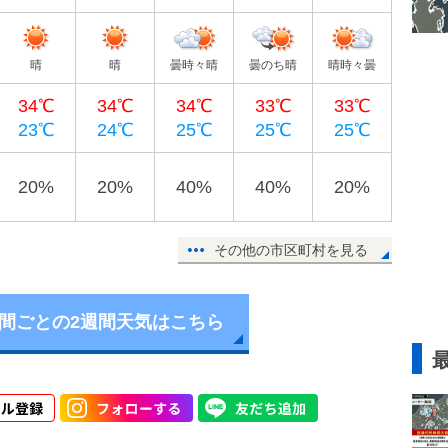
晴
晴
曇時々晴
曇のち晴
晴時々曇
34℃
34℃
34℃
33℃
33℃
23℃
24℃
25℃
25℃
25℃
20%
20%
40%
40%
20%
その他の市区町村を見る
時間ごとの2週間天気はこちら