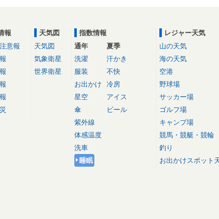
情報
天気図
指数情報
レジャー天気
注意報
天気図
通年
夏季
山の天気
報
気象衛星
洗濯
汗かき
海の天気
報
世界衛星
服装
不快
空港
報
お出かけ
冷房
野球場
報
星空
アイス
サッカー場
災
傘
ビール
ゴルフ場
紫外線
キャンプ場
体感温度
競馬・競艇・競輪
洗車
釣り
睡眠
お出かけスポット