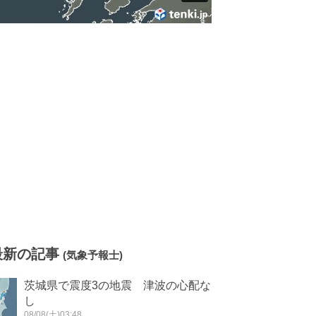
最新の記事
(気象予報士)
茨城県で震度3の地震 津波の心配な
し
08/08(土)03:48