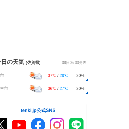
今日の天気
(佐賀県)
08日05:00発表
市
37℃
/
29℃
20%
里市
36℃
/
27℃
20%
tenki.jp公式SNS