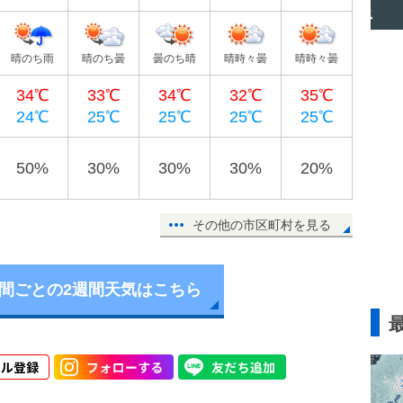
晴のち雨
晴のち曇
曇のち晴
晴時々曇
晴時々曇
34℃
33℃
34℃
32℃
35℃
24℃
25℃
25℃
25℃
25℃
50%
30%
30%
30%
20%
その他の市区町村を見る
時間ごとの2週間天気はこちら