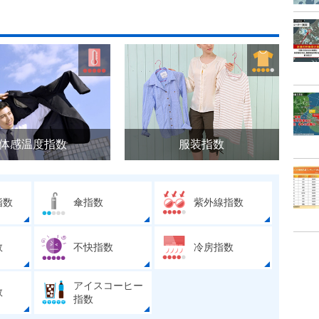
体感温度指数
服装指数
指数
傘指数
紫外線指数
数
不快指数
冷房指数
アイスコーヒー
数
指数