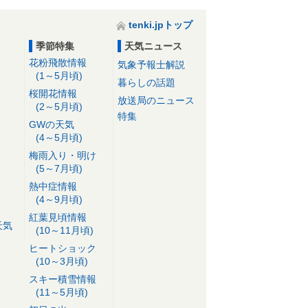
tenki.jpトップ
季節特集
天気ニュース
花粉飛散情報
気象予報士解説
(1～5月頃)
暮らしの話題
桜開花情報
放送局のニュース
(2～5月頃)
特集
GWの天気
(4～5月頃)
梅雨入り・明け
(5～7月頃)
熱中症情報
(4～9月頃)
紅葉見頃情報
天気
(10～11月頃)
ヒートショック
(10～3月頃)
スキー積雪情報
(11～5月頃)