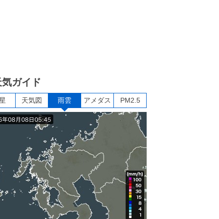
天気ガイド
星
天気図
雨雲
アメダス
PM2.5