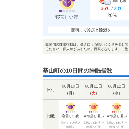
晴のち曇
36℃
/
28℃
20%
寝苦しい夜
翌朝まで冷房と除湿を
暖候期の睡眠指数は、暑さによる眠りにくさを表して
ください。個人差があるため、目安となります。（監
基山町の10日間の睡眠指数
08月10日
08月11日
08月12日
日付
(
月
)
(
火
)
(
水
)
指数
寝苦しい夜
やや蒸し暑い
やや蒸し暑い
翌朝まで冷房と
室温28℃以下で
室温28℃以下で
除湿を
除湿も必要
除湿も必要