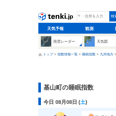
tenki.jp
検
天気予報
観測
雨雲レーダー
天気図
トップ
指数情報一覧
睡眠指数
九州地方
基山町の睡眠指数
今日 08月08日
(
土
)