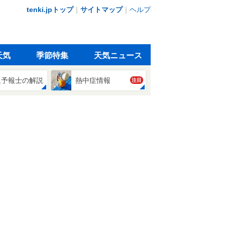
tenki.jpトップ
｜
サイトマップ
｜
ヘルプ
天気
季節特集
天気ニュース
象予報士の解説
熱中症情報
注目