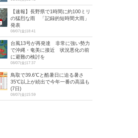
【速報】長野県で1時間に約100ミリ
の猛烈な雨 「記録的短時間大雨」
発表
08/07(金)18:41
台風13号が再発達 非常に強い勢力
で沖縄・奄美に接近 状況悪化の前
に避難の検討を
08/07(金)17:37
鳥取で39.6℃と酷暑日に迫る暑さ
35℃以上が続出で今年一番の高温も
(7日)
08/07(金)15:59