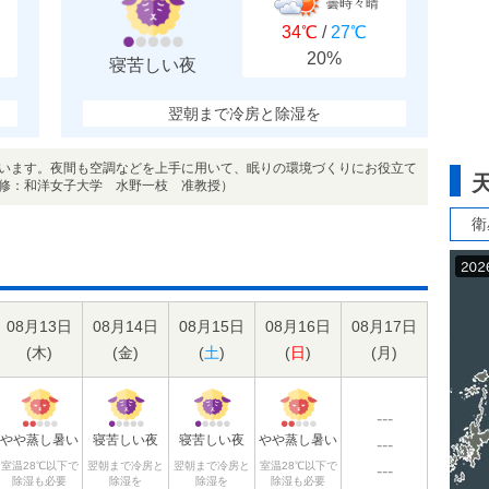
曇時々晴
34℃
/
27℃
20%
寝苦しい夜
翌朝まで冷房と除湿を
います。夜間も空調などを上手に用いて、眠りの環境づくりにお役立て
修：和洋女子大学 水野一枝 准教授）
衛
08月13日
08月14日
08月15日
08月16日
08月17日
(
木
)
(
金
)
(
土
)
(
日
)
(
月
)
---
やや蒸し暑い
寝苦しい夜
寝苦しい夜
やや蒸し暑い
---
室温28℃以下で
翌朝まで冷房と
翌朝まで冷房と
室温28℃以下で
---
除湿も必要
除湿を
除湿を
除湿も必要