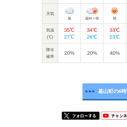
天気
曇
曇時々晴
晴
35℃
34℃
33℃
気温
27℃
26℃
23℃
(℃)
降水
20%
20%
40%
確率
基山町の6