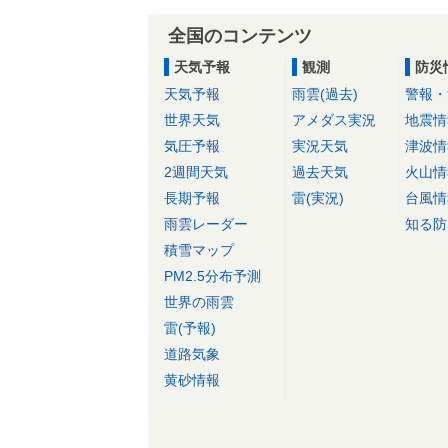
全国のコンテンツ
天気予報
観測
防災
天気予報
雨雲(過去)
警報・
世界天気
アメダス実況
地震情
気圧予報
実況天気
津波情
2週間天気
過去天気
火山情
長期予報
雷(実況)
台風情
雨雲レーダー
知る防
積雪マップ
PM2.5分布予測
世界の雨雲
雷(予報)
道路気象
黄砂情報