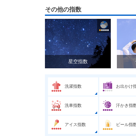
その他の指数
星空指数
洗濯指数
お出かけ
洗車指数
汗かき指
アイス指数
ビール指