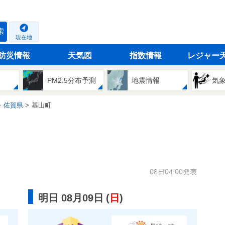
索
現在地
防災情報
天気図
指数情報
レジャー
PM2.5分布予測
地震情報
気
佐賀県
基山町
08日04:00発表
明日 08月09日
(
日
)