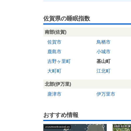
佐賀県の睡眠指数
南部(佐賀)
佐賀市
鳥栖市
鹿島市
小城市
吉野ヶ里町
基山町
大町町
江北町
北部(伊万里)
唐津市
伊万里市
おすすめ情報