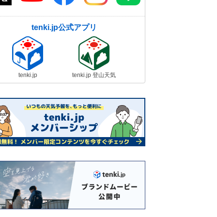
tenki.jp公式アプリ
tenki.jp
tenki.jp 登山天気