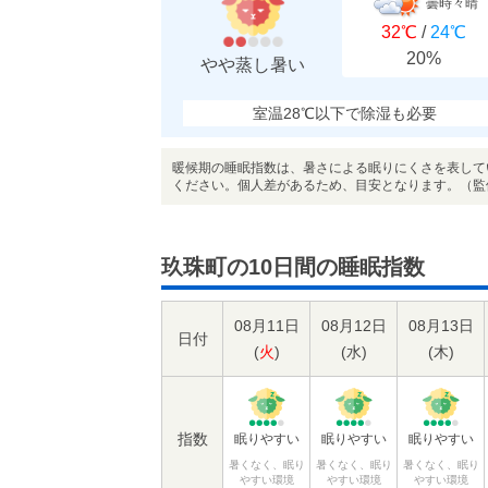
曇時々晴
32℃
/
24℃
20%
やや蒸し暑い
室温28℃以下で除湿も必要
暖候期の睡眠指数は、暑さによる眠りにくさを表して
ください。個人差があるため、目安となります。（監
玖珠町の10日間の睡眠指数
08月11日
08月12日
08月13日
日付
(
火
)
(
水
)
(
木
)
指数
眠りやすい
眠りやすい
眠りやすい
暑くなく、眠り
暑くなく、眠り
暑くなく、眠り
やすい環境
やすい環境
やすい環境