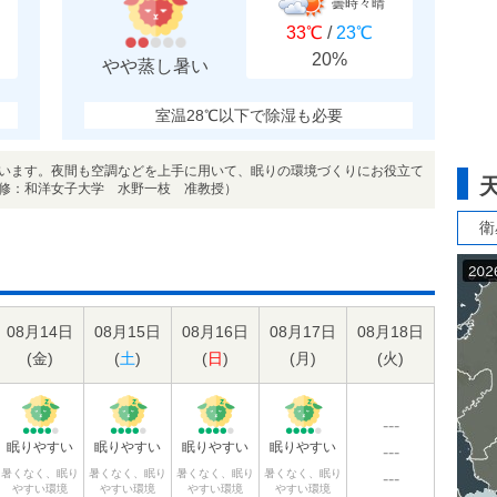
曇時々晴
33℃
/
23℃
20%
やや蒸し暑い
室温28℃以下で除湿も必要
います。夜間も空調などを上手に用いて、眠りの環境づくりにお役立て
修：和洋女子大学 水野一枝 准教授）
衛
08月14日
08月15日
08月16日
08月17日
08月18日
(
金
)
(
土
)
(
日
)
(
月
)
(
火
)
---
眠りやすい
眠りやすい
眠りやすい
眠りやすい
---
暑くなく、眠り
暑くなく、眠り
暑くなく、眠り
暑くなく、眠り
---
やすい環境
やすい環境
やすい環境
やすい環境