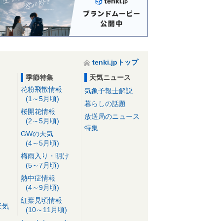
tenki.jpトップ
季節特集
天気ニュース
花粉飛散情報
気象予報士解説
(1～5月頃)
暮らしの話題
桜開花情報
放送局のニュース
(2～5月頃)
特集
GWの天気
(4～5月頃)
梅雨入り・明け
(5～7月頃)
熱中症情報
(4～9月頃)
紅葉見頃情報
天気
(10～11月頃)