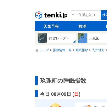
tenki.jp
検
天気予報
観測
雨雲レーダー
天気図
トップ
指数情報一覧
睡眠指数
九州地方
玖珠町の睡眠指数
今日 08月09日
(
日
)