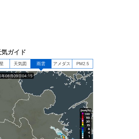
天気ガイド
星
天気図
雨雲
アメダス
PM2.5