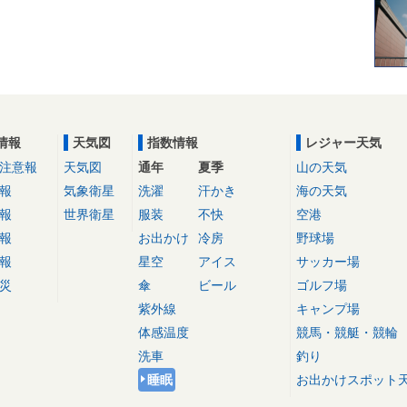
情報
天気図
指数情報
レジャー天気
注意報
天気図
通年
夏季
山の天気
報
気象衛星
洗濯
汗かき
海の天気
報
世界衛星
服装
不快
空港
報
お出かけ
冷房
野球場
報
星空
アイス
サッカー場
災
傘
ビール
ゴルフ場
紫外線
キャンプ場
体感温度
競馬・競艇・競輪
洗車
釣り
睡眠
お出かけスポット