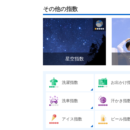
その他の指数
星空指数
洗濯指数
お出かけ
洗車指数
汗かき指
アイス指数
ビール指