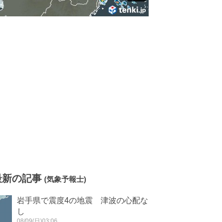
最新の記事
(気象予報士)
岩手県で震度4の地震 津波の心配な
し
08/09(日)03:06