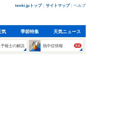
tenki.jpトップ
｜
サイトマップ
｜
ヘルプ
天気
季節特集
天気ニュース
象予報士の解説
熱中症情報
注目