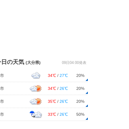
今日の天気
(大分県)
09日04:00発表
市
34℃
/
27℃
20%
市
34℃
/
26℃
20%
市
35℃
/
26℃
20%
市
33℃
/
26℃
50%