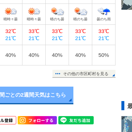
晴時々曇
晴時々曇
晴のち曇
晴のち曇
曇のち雨
32℃
33℃
33℃
33℃
33℃
21℃
21℃
21℃
21℃
21℃
40%
40%
40%
40%
50%
その他の市区町村を見る
時間ごとの2週間天気はこちら