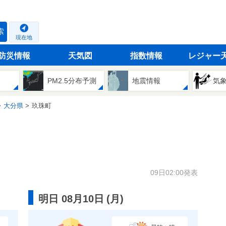
索
現在地
防災情報
天気図
指数情報
レジャー
PM2.5分布予測
地震情報
気
大分県
玖珠町
09日02:00発表
明日 08月10日
(
月
)