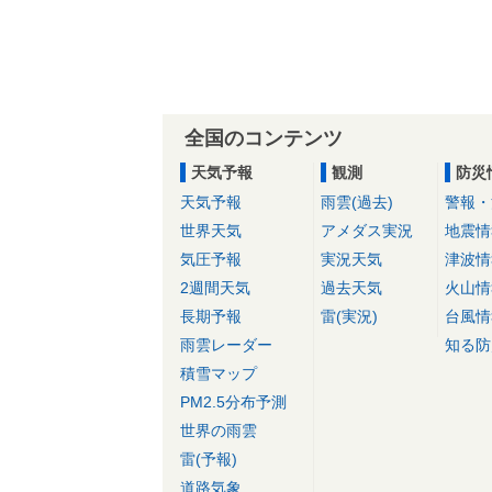
全国のコンテンツ
天気予報
観測
防災
天気予報
雨雲(過去)
警報・
世界天気
アメダス実況
地震情
気圧予報
実況天気
津波情
2週間天気
過去天気
火山情
長期予報
雷(実況)
台風情
雨雲レーダー
知る防
積雪マップ
PM2.5分布予測
世界の雨雲
雷(予報)
道路気象