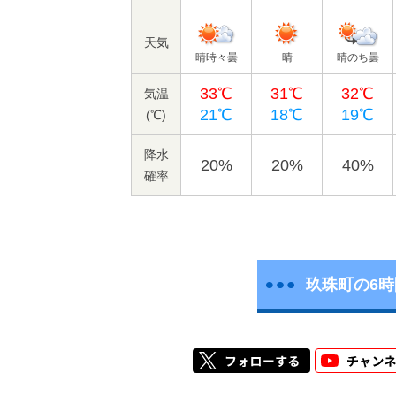
天気
晴時々曇
晴
晴のち曇
33℃
31℃
32℃
気温
21℃
18℃
19℃
(℃)
降水
20%
20%
40%
確率
玖珠町の6