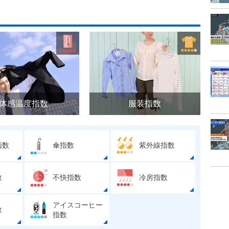
体感温度指数
服装指数
指数
傘指数
紫外線指数
数
不快指数
冷房指数
アイスコーヒー
数
指数