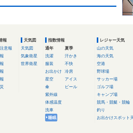
情報
天気図
指数情報
レジャー天気
注意報
天気図
通年
夏季
山の天気
報
気象衛星
洗濯
汗かき
海の天気
報
世界衛星
服装
不快
空港
報
お出かけ
冷房
野球場
報
星空
アイス
サッカー場
災
傘
ビール
ゴルフ場
紫外線
キャンプ場
体感温度
競馬・競艇・競輪
洗車
釣り
睡眠
お出かけスポット