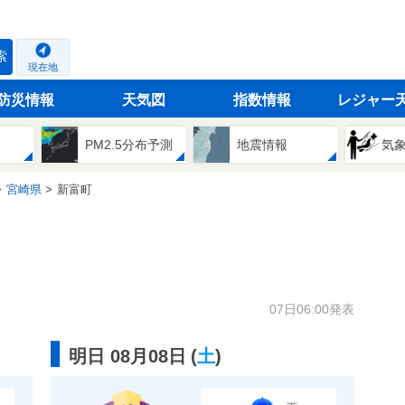
索
現在地
防災情報
天気図
指数情報
レジャー
PM2.5分布予測
地震情報
気
宮崎県
新富町
07日06:00発表
明日 08月08日
(
土
)