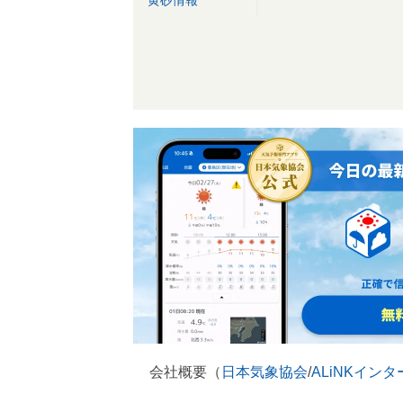
黄砂情報
会社概要（
日本気象協会
/
ALiNKイン