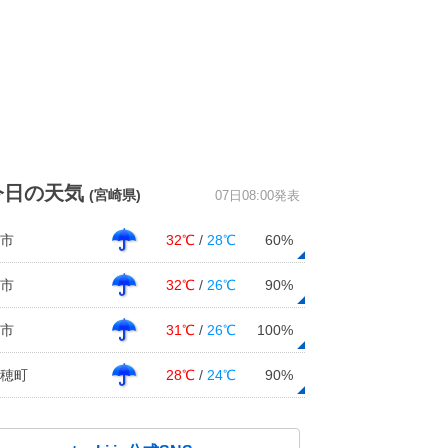
今日の天気
(宮崎県)
07日08:00発表
市
32℃
/
28℃
60%
市
32℃
/
26℃
90%
市
31℃
/
26℃
100%
穂町
28℃
/
24℃
90%