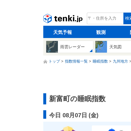
tenki.jp
検
天気予報
観測
雨雲レーダー
天気図
トップ
指数情報一覧
睡眠指数
九州地方
新富町の睡眠指数
今日 08月07日
(
金
)