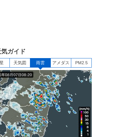
天気ガイド
星
天気図
雨雲
アメダス
PM2.5