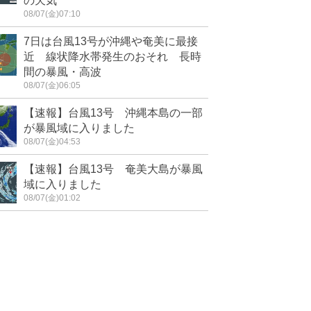
の天気
08/07(金)07:10
7日は台風13号が沖縄や奄美に最接
近 線状降水帯発生のおそれ 長時
間の暴風・高波
08/07(金)06:05
【速報】台風13号 沖縄本島の一部
が暴風域に入りました
08/07(金)04:53
【速報】台風13号 奄美大島が暴風
域に入りました
08/07(金)01:02