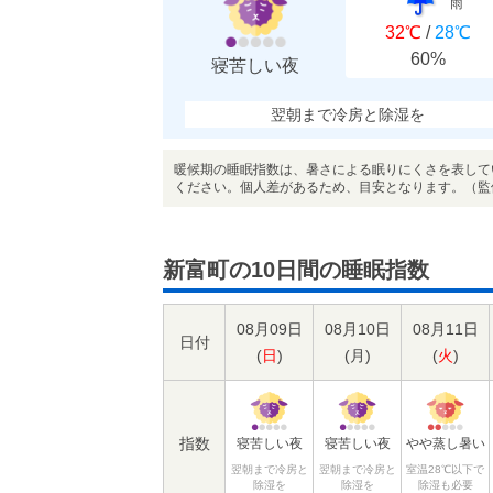
雨
32℃
/
28℃
60%
寝苦しい夜
翌朝まで冷房と除湿を
暖候期の睡眠指数は、暑さによる眠りにくさを表して
ください。個人差があるため、目安となります。（監
新富町の10日間の睡眠指数
08月09日
08月10日
08月11日
日付
(
日
)
(
月
)
(
火
)
指数
寝苦しい夜
寝苦しい夜
やや蒸し暑い
翌朝まで冷房と
翌朝まで冷房と
室温28℃以下で
除湿を
除湿を
除湿も必要