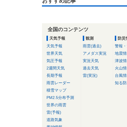
おすすめ記事
全国のコンテンツ
天気予報
観測
防災
天気予報
雨雲(過去)
警報・
世界天気
アメダス実況
地震情
気圧予報
実況天気
津波情
2週間天気
過去天気
火山情
長期予報
雷(実況)
台風情
雨雲レーダー
知る防
積雪マップ
PM2.5分布予測
世界の雨雲
雷(予報)
道路気象