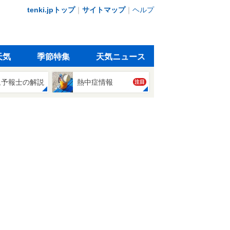
tenki.jpトップ
｜
サイトマップ
｜
ヘルプ
天気
季節特集
天気ニュース
象予報士の解説
熱中症情報
注目