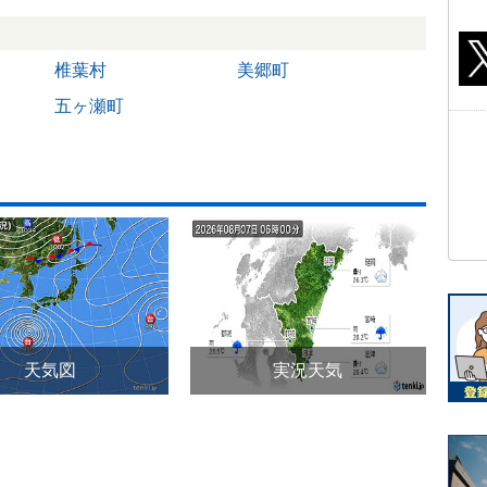
椎葉村
美郷町
五ヶ瀬町
天気図
実況天気