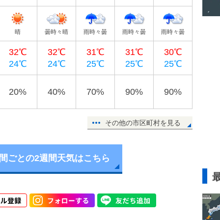
晴
曇時々晴
雨時々曇
雨時々曇
雨時々曇
32℃
32℃
31℃
31℃
30℃
24℃
24℃
25℃
25℃
25℃
20%
40%
70%
90%
90%
その他の市区町村を見る
時間ごとの2週間天気はこちら