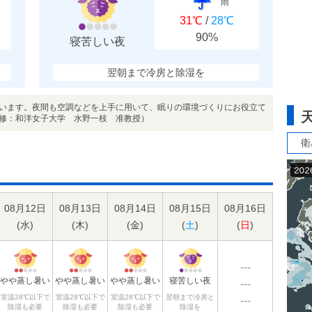
雨
31℃
/
28℃
90%
寝苦しい夜
翌朝まで冷房と除湿を
います。夜間も空調などを上手に用いて、眠りの環境づくりにお役立て
修：和洋女子大学 水野一枝 准教授）
衛
08月12日
08月13日
08月14日
08月15日
08月16日
(
水
)
(
木
)
(
金
)
(
土
)
(
日
)
---
やや蒸し暑い
やや蒸し暑い
やや蒸し暑い
寝苦しい夜
---
室温28℃以下で
室温28℃以下で
室温28℃以下で
翌朝まで冷房と
---
除湿も必要
除湿も必要
除湿も必要
除湿を