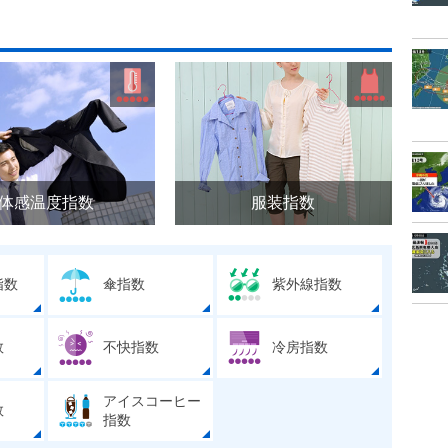
体感温度指数
服装指数
指数
傘指数
紫外線指数
数
不快指数
冷房指数
アイスコーヒー
数
指数