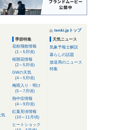
tenki.jpトップ
季節特集
天気ニュース
花粉飛散情報
気象予報士解説
(1～5月頃)
暮らしの話題
桜開花情報
放送局のニュース
(2～5月頃)
特集
GWの天気
(4～5月頃)
梅雨入り・明け
(5～7月頃)
熱中症情報
(4～9月頃)
紅葉見頃情報
天気
(10～11月頃)
ヒートショック