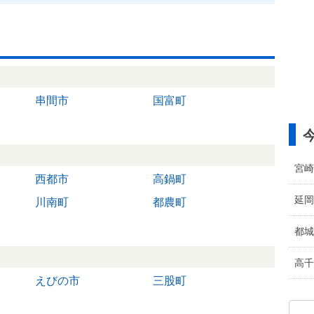
串間市
国富町
宮崎
西都市
高鍋町
延岡
川南町
都農町
都城
高千
えびの市
三股町