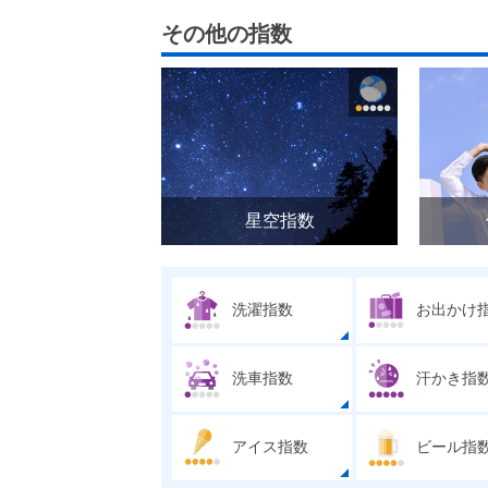
その他の指数
星空指数
洗濯指数
お出かけ
洗車指数
汗かき指
アイス指数
ビール指