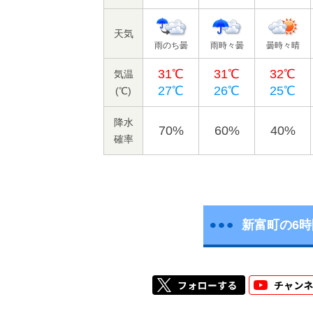
天気
雨のち曇
雨時々曇
曇時々晴
31℃
31℃
32℃
気温
27℃
26℃
25℃
(℃)
降水
70%
60%
40%
確率
新富町の6