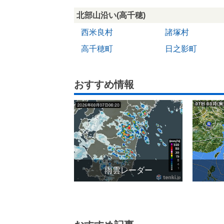
北部山沿い(高千穂)
西米良村
諸塚村
高千穂町
日之影町
おすすめ情報
雨雲レーダー