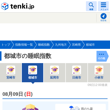
tenki.jp
検索
メニュー
現在地
トップ
指数情報一覧
睡眠指数
九州地方
宮崎県
都城市
都城市の睡眠指数
その他
宮崎市
都城市
延岡市
日南市
小林市
09日12:00発表
08月09日
(
日
)
雨のち曇