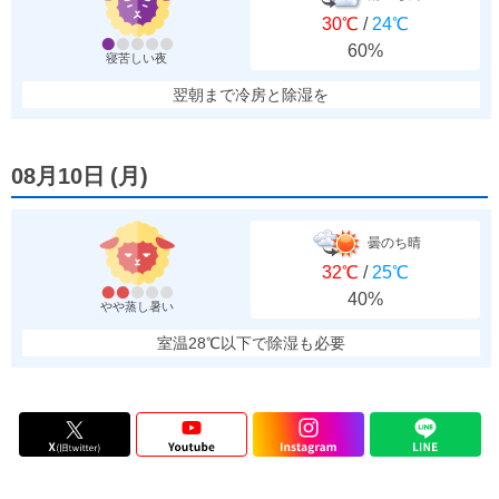
30℃
/
24℃
60%
寝苦しい夜
翌朝まで冷房と除湿を
08月10日
(
月
)
曇のち晴
32℃
/
25℃
40%
やや蒸し暑い
室温28℃以下で除湿も必要