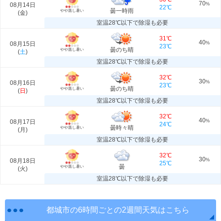
70
08月14日
%
22℃
曇一時雨
やや蒸し暑い
(
金
)
室温28℃以下で除湿も必要
31℃
40
08月15日
%
23℃
曇のち晴
やや蒸し暑い
(
土
)
室温28℃以下で除湿も必要
32℃
30
08月16日
%
23℃
曇のち晴
やや蒸し暑い
(
日
)
室温28℃以下で除湿も必要
32℃
40
08月17日
%
24℃
曇時々晴
やや蒸し暑い
(
月
)
室温28℃以下で除湿も必要
32℃
30
08月18日
%
25℃
曇
やや蒸し暑い
(
火
)
室温28℃以下で除湿も必要
都城市の6時間ごとの2週間天気はこちら