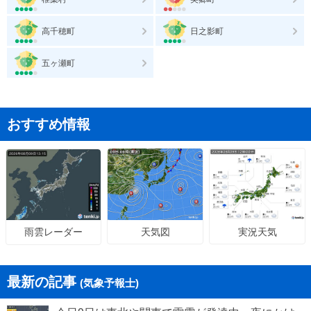
高千穂町
日之影町
五ヶ瀬町
おすすめ情報
天気図
実況天気
雨雲レーダー
最新の記事
(気象予報士)