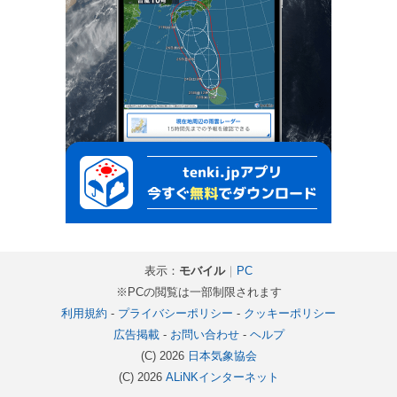
表示：
モバイル
｜
PC
※PCの閲覧は一部制限されます
利用規約
-
プライバシーポリシー
-
クッキーポリシー
広告掲載
-
お問い合わせ
-
ヘルプ
(C) 2026
日本気象協会
(C) 2026
ALiNKインターネット