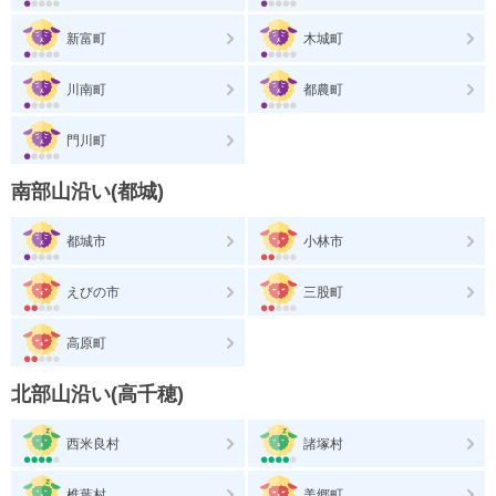
新富町
木城町
川南町
都農町
門川町
南部山沿い(都城)
都城市
小林市
えびの市
三股町
高原町
北部山沿い(高千穂)
西米良村
諸塚村
椎葉村
美郷町