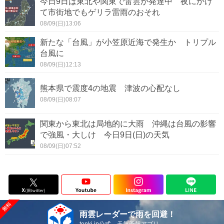
今日9日は東北や関東で雷雲が発達中 夜にかけ
て市街地でもゲリラ雷雨のおそれ
08/09(日)13:06
新たな「台風」が小笠原近海で発生か トリプル
台風に
08/09(日)12:13
熊本県で震度4の地震 津波の心配なし
08/09(日)08:07
関東から東北は局地的に大雨 沖縄は台風の影響
で強風・大しけ 今日9日(日)の天気
08/09(日)07:52
雨雲レーダーで雨を回避！