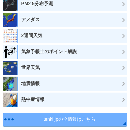
PM2.5分布予測
アメダス
2週間天気
気象予報士のポイント解説
世界天気
地震情報
熱中症情報
tenki.jpの全情報はこちら