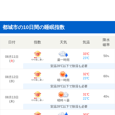
都城市の10日間の睡眠指数
降水
日付
指数
天気
気温
確率
33℃
50
08月11日
%
23℃
曇一時雨
やや蒸し暑い
(
火
)
室温28℃以下で除湿も必要
32℃
60
08月12日
%
23℃
晴一時雨
やや蒸し暑い
(
水
)
室温28℃以下で除湿も必要
31℃
40
08月13日
%
22℃
晴時々曇
やや蒸し暑い
(
木
)
室温28℃以下で除湿も必要
30℃