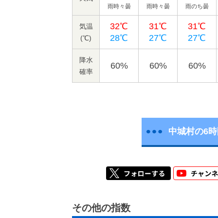
雨時々曇
雨時々曇
雨のち曇
32℃
31℃
31℃
気温
28℃
27℃
27℃
(℃)
降水
60%
60%
60%
確率
中城村の6
その他の指数