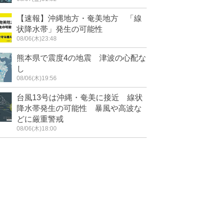
【速報】沖縄地方・奄美地方 「線
状降水帯」発生の可能性
08/06(木)23:48
熊本県で震度4の地震 津波の心配な
し
08/06(木)19:56
台風13号は沖縄・奄美に接近 線状
降水帯発生の可能性 暴風や高波な
どに厳重警戒
08/06(木)18:00