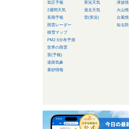
気圧予報
実況天気
津波情
2週間天気
過去天気
火山情
長期予報
雷(実況)
台風情
雨雲レーダー
知る防
積雪マップ
PM2.5分布予測
世界の雨雲
雷(予報)
道路気象
黄砂情報