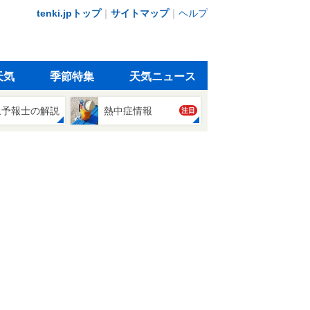
tenki.jpトップ
｜
サイトマップ
｜
ヘルプ
天気
季節特集
天気ニュース
象予報士の解説
熱中症情報
注目