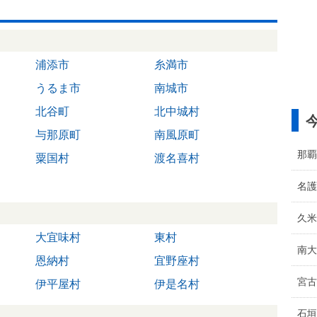
浦添市
糸満市
うるま市
南城市
北谷町
北中城村
与那原町
南風原町
那覇
粟国村
渡名喜村
名護
久米
大宜味村
東村
南大
恩納村
宜野座村
宮古
伊平屋村
伊是名村
石垣