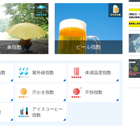
傘指数
ビール指数
指数
紫外線指数
体感温度指数
汗かき指数
不快指数
アイスコーヒー
数
指数