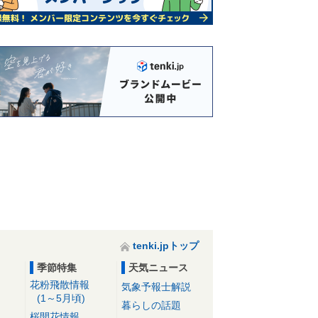
tenki.jpトップ
季節特集
天気ニュース
花粉飛散情報
気象予報士解説
(1～5月頃)
暮らしの話題
桜開花情報