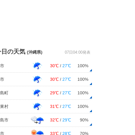
今日の天気
(沖縄県)
07日04:00発表
市
30℃
/
27℃
100%
市
30℃
/
27℃
100%
島町
29℃
/
27℃
100%
東村
31℃
/
27℃
100%
島市
32℃
/
29℃
90%
市
33℃
/
28℃
70%