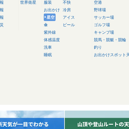
報
世界衛星
服装
不快
空港
報
お出かけ
冷房
野球場
報
星空
アイス
サッカー場
災
傘
ビール
ゴルフ場
紫外線
キャンプ場
体感温度
競馬・競艇・競輪
洗車
釣り
睡眠
お出かけスポット