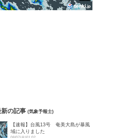
最新の記事
(気象予報士)
【速報】台風13号 奄美大島が暴風
域に入りました
08/07(金)01:02