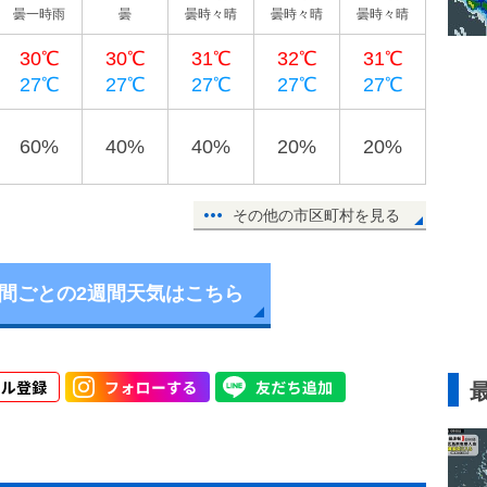
曇一時雨
曇
曇時々晴
曇時々晴
曇時々晴
30℃
30℃
31℃
32℃
31℃
27℃
27℃
27℃
27℃
27℃
60%
40%
40%
20%
20%
その他の市区町村を見る
時間ごとの2週間天気はこちら