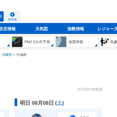
索
現在地
防災情報
天気図
指数情報
レジャー
PM2.5分布予測
地震情報
気
沖縄県
中城村
07日02:00発表
明日 08月08日
(
土
)