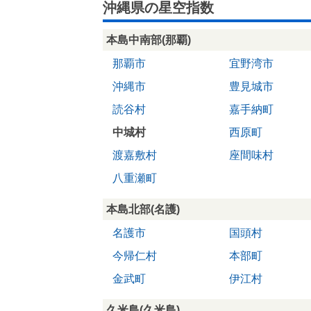
沖縄県の星空指数
本島中南部(那覇)
那覇市
宜野湾市
沖縄市
豊見城市
読谷村
嘉手納町
中城村
西原町
渡嘉敷村
座間味村
八重瀬町
本島北部(名護)
名護市
国頭村
今帰仁村
本部町
金武町
伊江村
久米島(久米島)