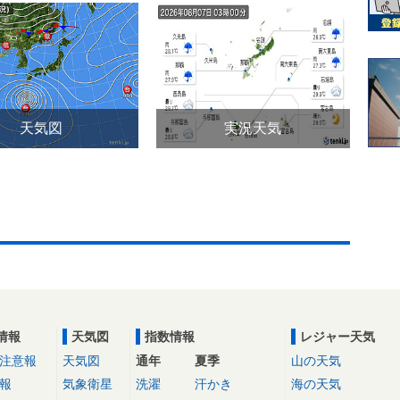
天気図
実況天気
情報
天気図
指数情報
レジャー天気
注意報
天気図
通年
夏季
山の天気
報
気象衛星
洗濯
汗かき
海の天気