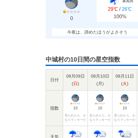
暴風雨
29℃
/
26℃
100%
0
今夜は、諦めたほうがよさそう
中城村の10日間の星空指数
08月09日
08月10日
08月11日
日付
(
日
)
(
月
)
(
火
)
指数
10
10
10
見られたら、か
見られたら、か
見られたら、か
なりラッキーだ
なりラッキーだ
なりラッキーだ
天気