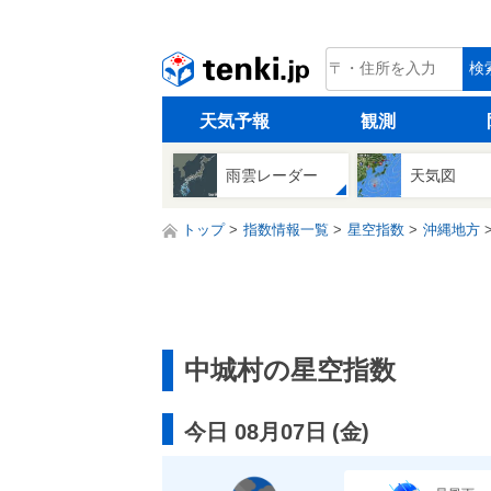
tenki.jp
検
天気予報
観測
雨雲レーダー
天気図
トップ
指数情報一覧
星空指数
沖縄地方
中城村の星空指数
今日 08月07日
(
金
)