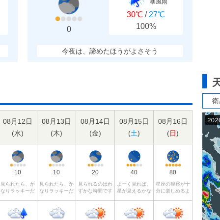
暴風雨
30℃
/
27℃
100%
0
今夜は、諦めたほうがよさそう
衛
08月12日
08月13日
08月14日
08月15日
08月16日
(
水
)
(
木
)
(
金
)
(
土
)
(
日
)
10
10
20
40
80
見られたら、か
見られたら、か
見られるのはわ
よーく見れば、
星座の観察が十
なりラッキーだ
なりラッキーだ
ずかな時間です
星が見えるかな
分に楽しめるよ