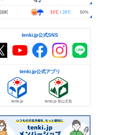
国町
33℃
/
28℃
50%
tenki.jp公式SNS
tenki.jp公式アプリ
tenki.jp
tenki.jp 登山天気