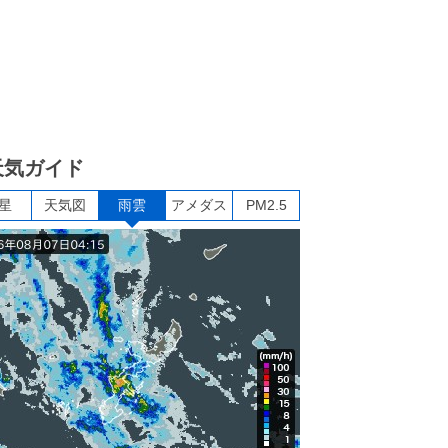
天気ガイド
星
天気図
雨雲
アメダス
PM2.5