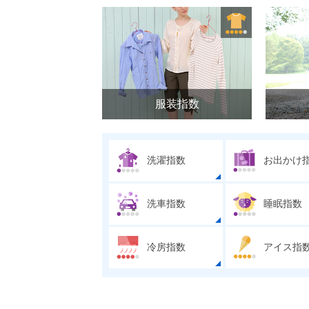
服装指数
洗濯指数
お出かけ
洗車指数
睡眠指数
冷房指数
アイス指