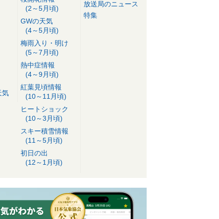
放送局のニュース
(2～5月頃)
特集
GWの天気
(4～5月頃)
梅雨入り・明け
(5～7月頃)
熱中症情報
(4～9月頃)
紅葉見頃情報
天気
(10～11月頃)
ヒートショック
(10～3月頃)
スキー積雪情報
(11～5月頃)
初日の出
(12～1月頃)