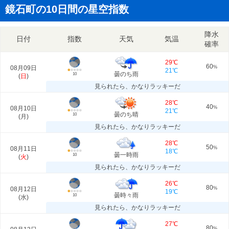
鏡石町の10日間の星空指数
降水
日付
指数
天気
気温
確率
29℃
60
08月09日
%
21℃
曇のち雨
10
(
日
)
見られたら、かなりラッキーだ
28℃
40
08月10日
%
21℃
曇のち晴
10
(
月
)
見られたら、かなりラッキーだ
28℃
50
08月11日
%
18℃
曇一時雨
10
(
火
)
見られたら、かなりラッキーだ
26℃
80
08月12日
%
19℃
曇時々雨
10
(
水
)
見られたら、かなりラッキーだ
27℃
80
%