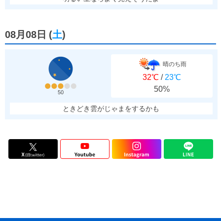
08月08日
(
土
)
晴のち雨
32℃
/
23℃
50%
50
ときどき雲がじゃまをするかも