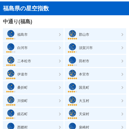
福島県の星空指数
中通り(福島)
福島市
郡山市
白河市
須賀川市
二本松市
田村市
伊達市
本宮市
桑折町
国見町
川俣町
大玉村
鏡石町
天栄村
西郷村
泉崎村