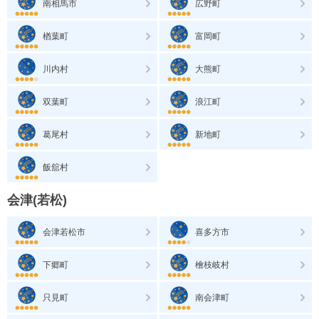
南相馬市
広野町
楢葉町
富岡町
川内村
大熊町
双葉町
浪江町
葛尾村
新地町
飯舘村
会津(若松)
会津若松市
喜多方市
下郷町
檜枝岐村
只見町
南会津町