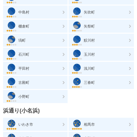
中島村
矢吹町
棚倉町
矢祭町
塙町
鮫川村
石川町
玉川村
平田村
浅川町
古殿町
三春町
小野町
浜通り(小名浜)
いわき市
相馬市