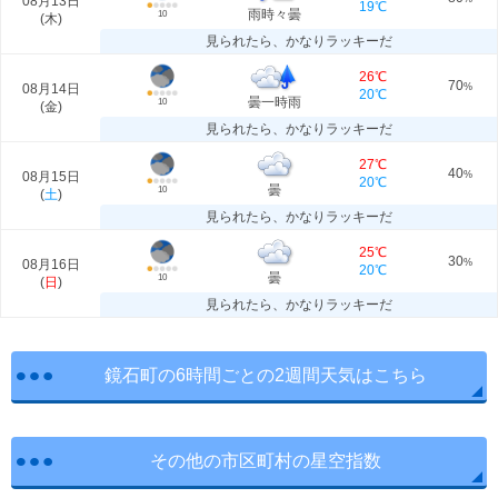
08月13日
19℃
雨時々曇
10
(
木
)
見られたら、かなりラッキーだ
26℃
70
08月14日
%
20℃
曇一時雨
10
(
金
)
見られたら、かなりラッキーだ
27℃
40
08月15日
%
20℃
曇
10
(
土
)
見られたら、かなりラッキーだ
25℃
30
08月16日
%
20℃
曇
10
(
日
)
見られたら、かなりラッキーだ
鏡石町の6時間ごとの2週間天気はこちら
その他の市区町村の星空指数