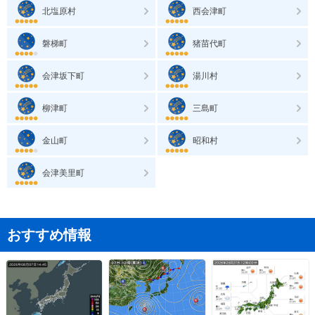
北塩原村
西会津町
磐梯町
猪苗代町
会津坂下町
湯川村
柳津町
三島町
金山町
昭和村
会津美里町
おすすめ情報