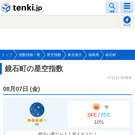
tenki.jp
検索
メニュー
現在地
トップ
指数情報一覧
星空指数
東北地方
福島県
鏡石町
鏡石町の星空指数
07日12:00発表
08月07日
(
金
)
晴
34℃
/
25℃
10%
60
明るい星ならよく見えそうだよ