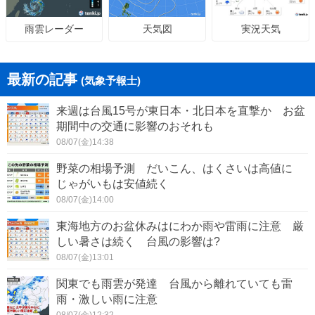
天気図
実況天気
雨雲レーダー
最新の記事
(気象予報士)
来週は台風15号が東日本・北日本を直撃か お盆
期間中の交通に影響のおそれも
08/07(金)14:38
野菜の相場予測 だいこん、はくさいは高値に
じゃがいもは安値続く
08/07(金)14:00
東海地方のお盆休みはにわか雨や雷雨に注意 厳
しい暑さは続く 台風の影響は?
08/07(金)13:01
関東でも雨雲が発達 台風から離れていても雷
雨・激しい雨に注意