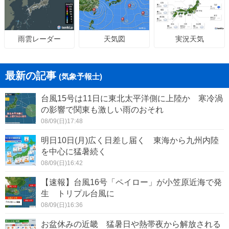
天気図
実況天気
雨雲レーダー
最新の記事
(気象予報士)
台風15号は11日に東北太平洋側に上陸か 寒冷渦
の影響で関東も激しい雨のおそれ
08/09(日)17:48
明日10日(月)広く日差し届く 東海から九州内陸
を中心に猛暑続く
08/09(日)16:42
【速報】台風16号「ペイロー」が小笠原近海で発
生 トリプル台風に
08/09(日)16:36
お盆休みの近畿 猛暑日や熱帯夜から解放される