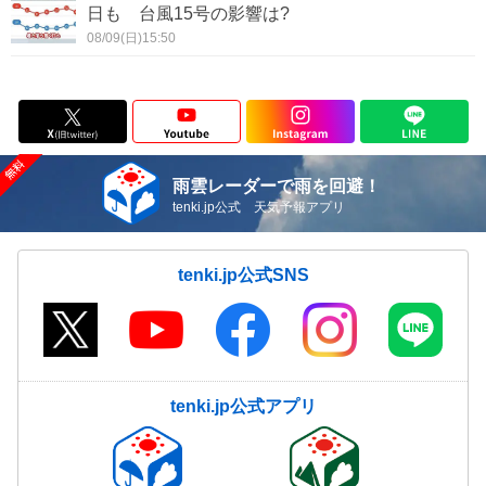
日も 台風15号の影響は?
08/09(日)15:50
雨雲レーダーで雨を回避！
tenki.jp公式 天気予報アプリ
tenki.jp公式SNS
tenki.jp公式アプリ