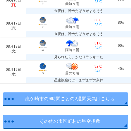
08月16日
23℃
曇時々雨
0
(
日
)
今夜は、諦めたほうがよさそう
30℃
80
08月17日
%
23℃
曇時々雨
0
(
月
)
今夜は、諦めたほうがよさそう
31℃
90
08月18日
%
24℃
雨時々曇
10
(
火
)
見られたら、かなりラッキーだ
32℃
40
08月19日
%
24℃
曇のち晴
70
(
水
)
星座観察には、まずまずの条件
龍ケ崎市の6時間ごとの2週間天気はこちら
その他の市区町村の星空指数