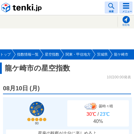
tenki.jp
検索
メニュー
現在地
トップ
指数情報一覧
星空指数
関東・甲信地方
茨城県
龍ケ崎市
龍ケ崎市の星空指数
10日00:00発表
08月10日
(
月
)
曇時々晴
30℃
/
23℃
40%
80
星座の観察が十分に楽しめるよ