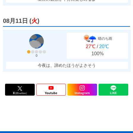
08月11日
(
火
)
晴のち雨
27℃
/
20℃
100%
0
今夜は、諦めたほうがよさそう