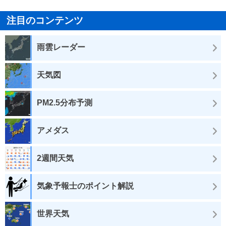
注目のコンテンツ
雨雲レーダー
天気図
PM2.5分布予測
アメダス
2週間天気
気象予報士のポイント解説
世界天気