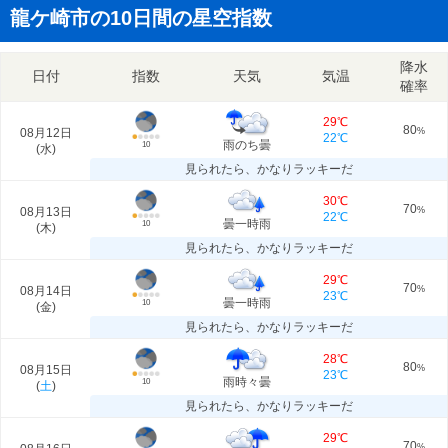
龍ケ崎市の10日間の星空指数
降水
日付
指数
天気
気温
確率
29℃
80
08月12日
%
22℃
雨のち曇
10
(
水
)
見られたら、かなりラッキーだ
30℃
70
08月13日
%
22℃
曇一時雨
10
(
木
)
見られたら、かなりラッキーだ
29℃
70
08月14日
%
23℃
曇一時雨
10
(
金
)
見られたら、かなりラッキーだ
28℃
80
08月15日
%
23℃
雨時々曇
10
(
土
)
見られたら、かなりラッキーだ
29℃
70
%