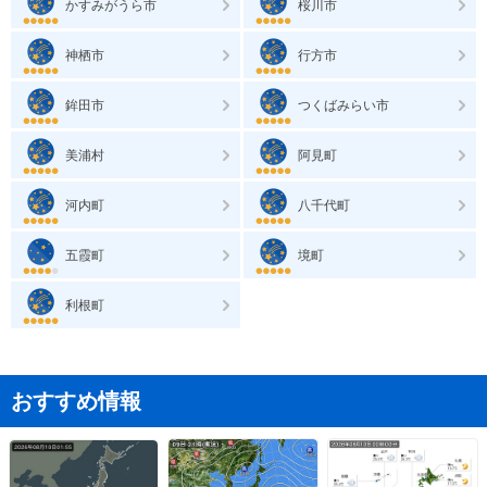
かすみがうら市
桜川市
神栖市
行方市
鉾田市
つくばみらい市
美浦村
阿見町
河内町
八千代町
五霞町
境町
利根町
おすすめ情報