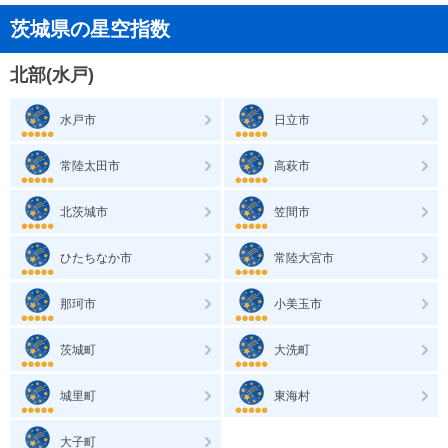
茨城県の星空指数
北部(水戸)
水戸市
日立市
常陸太田市
高萩市
北茨城市
笠間市
ひたちなか市
常陸大宮市
那珂市
小美玉市
茨城町
大洗町
城里町
東海村
大子町