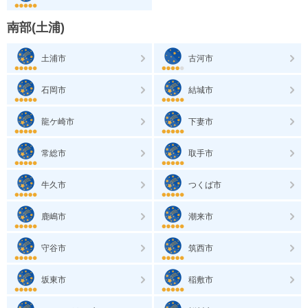
南部(土浦)
土浦市
古河市
石岡市
結城市
龍ケ崎市
下妻市
常総市
取手市
牛久市
つくば市
鹿嶋市
潮来市
守谷市
筑西市
坂東市
稲敷市