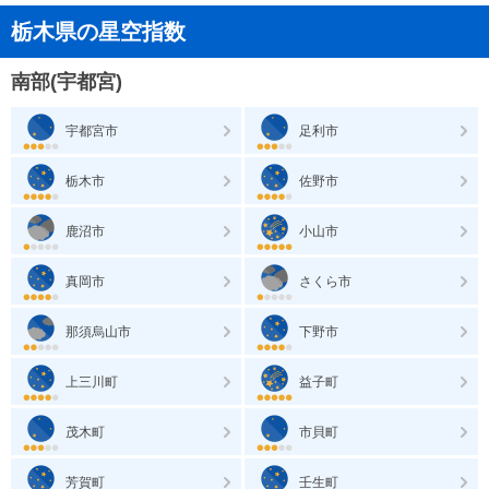
栃木県の星空指数
南部(宇都宮)
宇都宮市
足利市
栃木市
佐野市
鹿沼市
小山市
真岡市
さくら市
那須烏山市
下野市
上三川町
益子町
茂木町
市貝町
芳賀町
壬生町