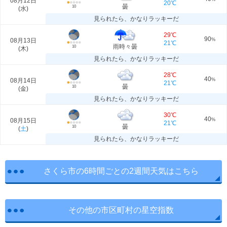
08月12日
20℃
曇
10
(
水
)
見られたら、かなりラッキーだ
29℃
90
08月13日
%
21℃
雨時々曇
10
(
木
)
見られたら、かなりラッキーだ
28℃
40
08月14日
%
21℃
曇
10
(
金
)
見られたら、かなりラッキーだ
30℃
40
08月15日
%
21℃
曇
10
(
土
)
見られたら、かなりラッキーだ
さくら市の6時間ごとの2週間天気はこちら
その他の市区町村の星空指数