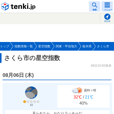
tenki.jp
検索
メニュー
現在地
トップ
指数情報一覧
星空指数
関東・甲信地方
栃木県
さくら市
さくら市の星空指数
06日10:00発表
08月06日
(
木
)
曇時々晴
32℃
/
21℃
40%
10
見られたら、かなりラッキーだ