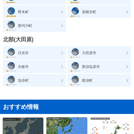
野木町
高根沢町
那珂川町
北部(大田原)
日光市
大田原市
矢板市
那須塩原市
塩谷町
那須町
おすすめ情報