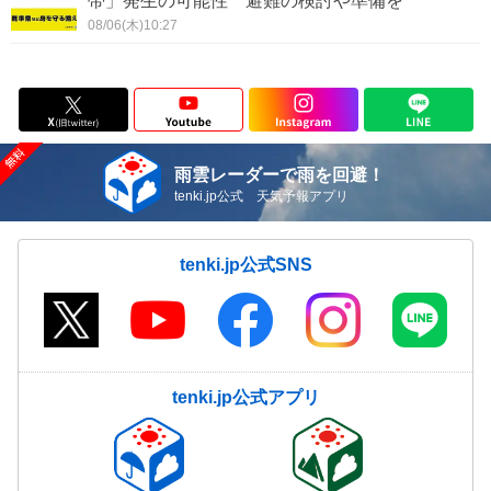
帯」発生の可能性 避難の検討や準備を
08/06(木)10:27
雨雲レーダーで雨を回避！
tenki.jp公式 天気予報アプリ
tenki.jp公式SNS
tenki.jp公式アプリ