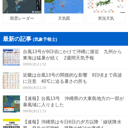
天気図
実況天気
雨雲レーダー
最新の記事
(気象予報士)
台風13号が9日頃にかけて沖縄に接近 九州から
東海は猛暑が続く 2週間天気予報
08/06(木)11:52
近畿は台風13号の間接的な影響 8日頃まで高波
に注意 40℃に迫る暑さの所も
08/06(木)11:24
【速報】台風13号 沖縄県の大東島地方の一部が
暴風域に入りました
08/06(木)11:13
【速報】沖縄県は今日6日の夕方以降「線状降水