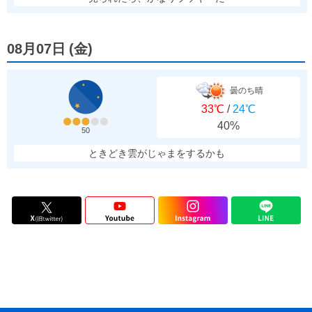
08月07日
(
金
)
曇のち晴
33℃
/
24℃
40%
50
ときどき雲がじゃまをするかも