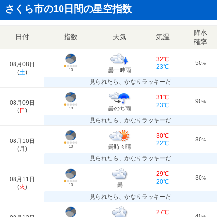
さくら市の10日間の星空指数
降水
日付
指数
天気
気温
確率
32℃
50
08月08日
%
23℃
曇一時雨
10
(
土
)
見られたら、かなりラッキーだ
31℃
90
08月09日
%
23℃
曇のち雨
10
(
日
)
見られたら、かなりラッキーだ
30℃
30
08月10日
%
22℃
曇時々晴
10
(
月
)
見られたら、かなりラッキーだ
29℃
30
08月11日
%
20℃
曇
10
(
火
)
見られたら、かなりラッキーだ
27℃
40
%