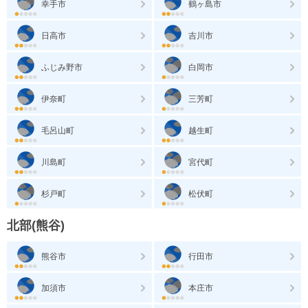
幸手市
鶴ヶ島市
日高市
吉川市
ふじみ野市
白岡市
伊奈町
三芳町
毛呂山町
越生町
川島町
宮代町
杉戸町
松伏町
北部(熊谷)
熊谷市
行田市
加須市
本庄市