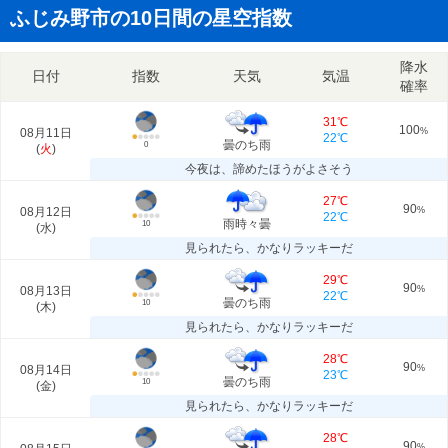
ふじみ野市の10日間の星空指数
降水
日付
指数
天気
気温
確率
31℃
100
08月11日
%
22℃
曇のち雨
0
(
火
)
今夜は、諦めたほうがよさそう
27℃
90
08月12日
%
22℃
雨時々曇
10
(
水
)
見られたら、かなりラッキーだ
29℃
90
08月13日
%
22℃
曇のち雨
10
(
木
)
見られたら、かなりラッキーだ
28℃
90
08月14日
%
23℃
曇のち雨
10
(
金
)
見られたら、かなりラッキーだ
28℃
90
%