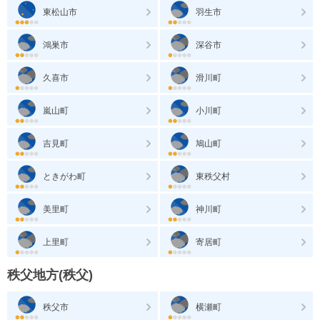
東松山市
羽生市
鴻巣市
深谷市
久喜市
滑川町
嵐山町
小川町
吉見町
鳩山町
ときがわ町
東秩父村
美里町
神川町
上里町
寄居町
秩父地方(秩父)
秩父市
横瀬町