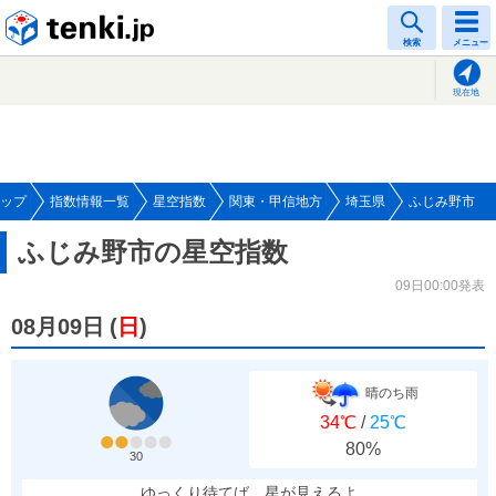
tenki.jp
検索
メニュー
現在地
ップ
指数情報一覧
星空指数
関東・甲信地方
埼玉県
ふじみ野市
ふじみ野市の星空指数
09日00:00発表
08月09日
(
日
)
晴のち雨
34℃
/
25℃
80%
30
ゆっくり待てば、星が見えるよ