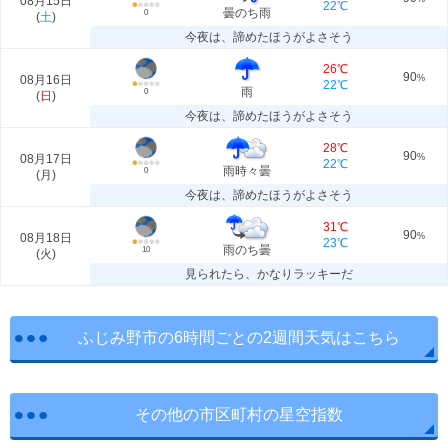
08月15日
22℃
曇のち雨
0
(
土
)
今夜は、諦めたほうがよさそう
26℃
90
08月16日
%
22℃
雨
0
(
日
)
今夜は、諦めたほうがよさそう
28℃
90
08月17日
%
22℃
雨時々曇
0
(
月
)
今夜は、諦めたほうがよさそう
31℃
90
08月18日
%
23℃
雨のち曇
10
(
火
)
見られたら、かなりラッキーだ
ふじみ野市の6時間ごとの2週間天気はこちら
その他の市区町村の星空指数