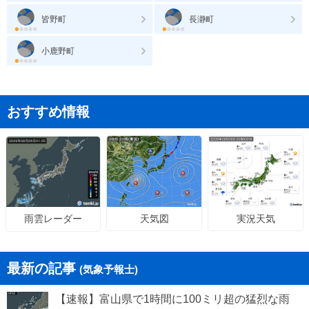
皆野町
長瀞町
小鹿野町
おすすめ情報
天気図
実況天気
雨雲レーダー
最新の記事
(気象予報士)
【速報】富山県で1時間に100ミリ超の猛烈な雨