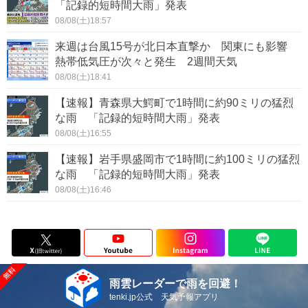
「記録的短時間大雨」発表
08/08(土)18:57
来週は台風15号が北日本直撃か 関東にも影響
熱帯低気圧が次々と発生 2週間天気
08/08(土)18:41
【速報】青森県大鰐町で1時間に約90ミリの猛烈
な雨 「記録的短時間大雨」発表
08/08(土)16:55
【速報】岩手県盛岡市で1時間に約100ミリの猛烈
な雨 「記録的短時間大雨」発表
08/08(土)16:46
雨雲レーダーで雨を回避！
tenki.jp公式 天気予報アプリ