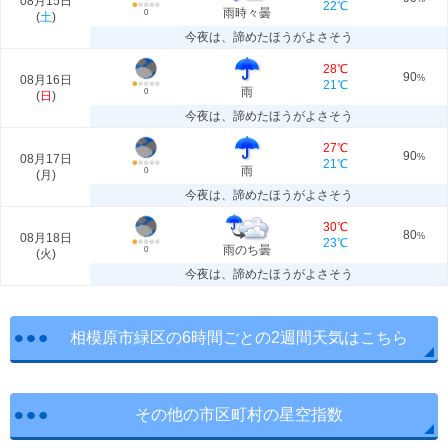
08月15日
22℃
雨時々曇
0
(
土
)
今夜は、諦めたほうがよさそう
28℃
90
08月16日
%
21℃
雨
0
(
日
)
今夜は、諦めたほうがよさそう
27℃
90
08月17日
%
21℃
雨
0
(
月
)
今夜は、諦めたほうがよさそう
30℃
80
08月18日
%
23℃
雨のち曇
0
(
火
)
今夜は、諦めたほうがよさそう
相模原市緑区の6時間ごとの2週間天気はこちら
その他の市区町村の星空指数