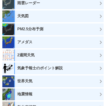
雨雲レーダー
天気図
PM2.5分布予測
アメダス
2週間天気
気象予報士のポイント解説
世界天気
地震情報