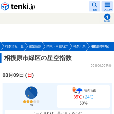
tenki.jp
検索
メニュー
現在地
指数情報一覧
星空指数
関東・甲信地方
神奈川県
相模原市緑区
相模原市緑区の星空指数
09日06:00発表
08月09日
(
日
)
晴のち雨
35℃
/
24℃
50%
40
よーく見れば、星が見えるかな