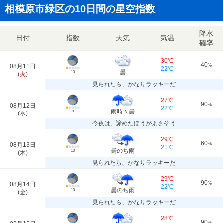
相模原市緑区の10日間の星空指数
降水
日付
指数
天気
気温
確率
30℃
40
08月11日
%
22℃
曇
10
(
火
)
見られたら、かなりラッキーだ
27℃
90
08月12日
%
22℃
雨時々曇
0
(
水
)
今夜は、諦めたほうがよさそう
29℃
60
08月13日
%
21℃
曇のち雨
10
(
木
)
見られたら、かなりラッキーだ
29℃
90
08月14日
%
22℃
曇のち雨
10
(
金
)
見られたら、かなりラッキーだ
28℃
90
%