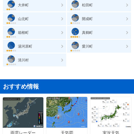
大井町
松田町
山北町
開成町
箱根町
真鶴町
湯河原町
愛川町
清川村
おすすめ情報
天気図
実況天気
雨雲レーダー