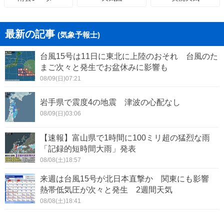
最新の記事
(気象予報士)
台風15号は11日に東北に上陸のおそれ 台風のた
まご次々と発生でお盆休みに影響も
08/09(日)07:21
岩手県で震度4の地震 津波の心配なし
08/09(日)03:06
【速報】富山県で1時間に100ミリ超の猛烈な雨
「記録的短時間大雨」発表
08/08(土)18:57
来週は台風15号が北日本直撃か 関東にも影響
熱帯低気圧が次々と発生 2週間天気
08/08(土)18:41