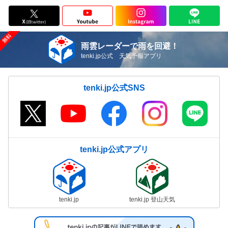
雨雲レーダーで雨を回避！
tenki.jp公式 天気予報アプリ
tenki.jp公式SNS
tenki.jp公式アプリ
tenki.jp
tenki.jp 登山天気