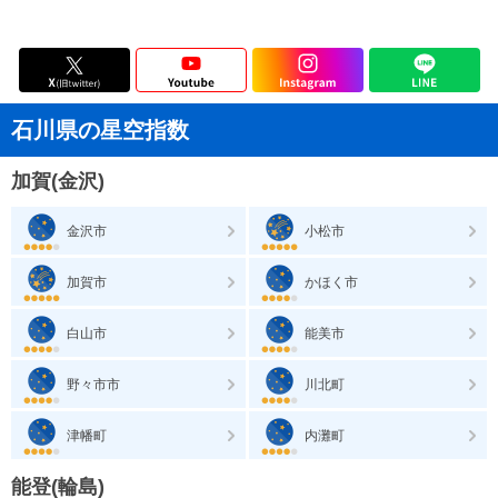
石川県の星空指数
加賀(金沢)
金沢市
小松市
加賀市
かほく市
白山市
能美市
野々市市
川北町
津幡町
内灘町
能登(輪島)