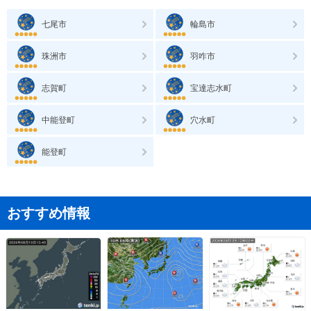
七尾市
輪島市
珠洲市
羽咋市
志賀町
宝達志水町
中能登町
穴水町
能登町
おすすめ情報