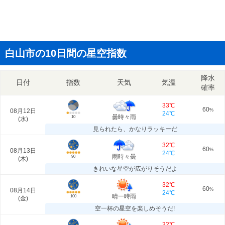
白山市の10日間の星空指数
降水
日付
指数
天気
気温
確率
33℃
60
08月12日
%
24℃
曇時々雨
10
(
水
)
見られたら、かなりラッキーだ
32℃
60
08月13日
%
24℃
雨時々曇
90
(
木
)
きれいな星空が広がりそうだよ
32℃
60
08月14日
%
24℃
晴一時雨
100
(
金
)
空一杯の星空を楽しめそうだ!
32℃