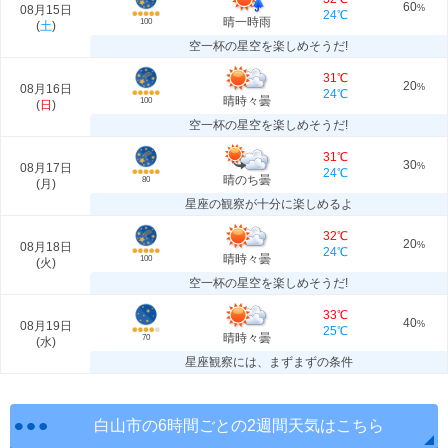
60
08月15日
%
24℃
晴一時雨
100
(
土
)
空一杯の星空を楽しめそうだ!
31℃
20
08月16日
%
24℃
晴時々曇
100
(
日
)
空一杯の星空を楽しめそうだ!
31℃
30
08月17日
%
24℃
晴のち曇
80
(
月
)
星座の観察が十分に楽しめるよ
32℃
20
08月18日
%
24℃
晴時々曇
100
(
火
)
空一杯の星空を楽しめそうだ!
33℃
40
08月19日
%
25℃
晴時々曇
70
(
水
)
星座観察には、まずまずの条件
白山市の6時間ごとの2週間天気はこちら