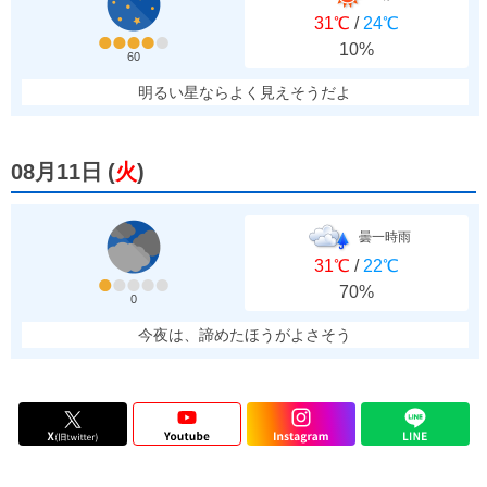
31℃
/
24℃
10%
60
明るい星ならよく見えそうだよ
08月11日
(
火
)
曇一時雨
31℃
/
22℃
70%
0
今夜は、諦めたほうがよさそう