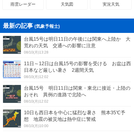
天気図
実況天気
雨雲レーダー
最新の記事
(気象予報士)
台風15号は明日11日の午後には関東へ上陸か 大
荒れの天気 交通への影響に注意
08/10(月)13:28
11日～12日は台風15号の影響を受ける お盆は西
日本など厳しい暑さ 2週間天気
08/10(月)12:02
台風15号 明日11日は関東・東北に接近・上陸の
おそれ 異例の進路で北陸へ
08/10(月)12:02
10日も西日本を中心に猛烈な暑さ 熊本35℃予
想 地震の被災地は熱中症に警戒
08/10(月)10:00