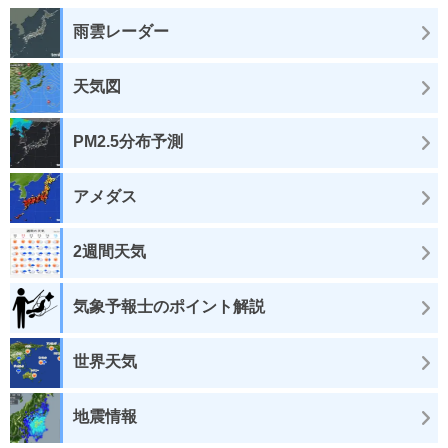
雨雲レーダー
天気図
PM2.5分布予測
アメダス
2週間天気
気象予報士のポイント解説
世界天気
地震情報