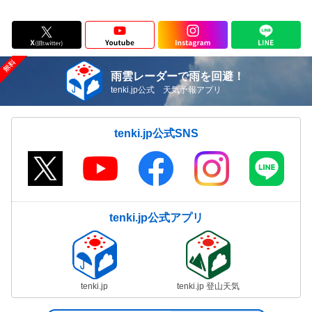
雨雲レーダーで雨を回避！
tenki.jp公式 天気予報アプリ
tenki.jp公式SNS
tenki.jp公式アプリ
tenki.jp
tenki.jp 登山天気