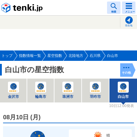
tenki.jp
検索
メニュー
現在地
トップ
指数情報一覧
星空指数
北陸地方
石川県
白山市
白山市の星空指数
その他
金沢市
輪島市
珠洲市
羽咋市
白山市
10日12:00発表
08月10日
(
月
)
晴