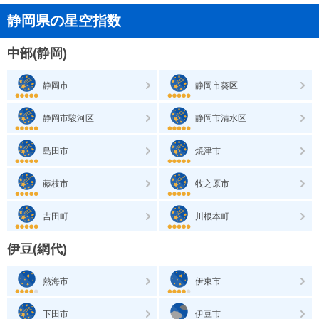
静岡県の星空指数
中部(静岡)
静岡市
静岡市葵区
静岡市駿河区
静岡市清水区
島田市
焼津市
藤枝市
牧之原市
吉田町
川根本町
伊豆(網代)
熱海市
伊東市
下田市
伊豆市