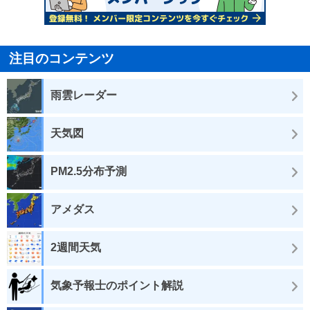
注目のコンテンツ
雨雲レーダー
天気図
PM2.5分布予測
アメダス
2週間天気
気象予報士のポイント解説