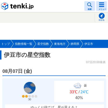
tenki.jp
検索
メニュー
現在地
トップ
指数情報一覧
星空指数
東海地方
静岡県
伊豆市
伊豆市の星空指数
07日20:00発表
08月07日
(
金
)
曇
33℃
/
24℃
40%
30
ゆっくり待てば、星が見えるよ