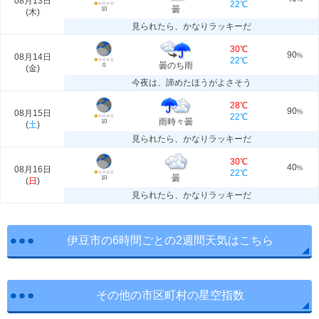
08月13日
22℃
曇
10
(
木
)
見られたら、かなりラッキーだ
30℃
90
08月14日
%
22℃
曇のち雨
0
(
金
)
今夜は、諦めたほうがよさそう
28℃
90
08月15日
%
22℃
雨時々曇
10
(
土
)
見られたら、かなりラッキーだ
30℃
40
08月16日
%
22℃
曇
10
(
日
)
見られたら、かなりラッキーだ
伊豆市の6時間ごとの2週間天気はこちら
その他の市区町村の星空指数