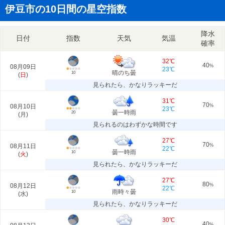
伊豆市の10日間の星空指数
降水
日付
指数
天気
気温
確率
32℃
40
08月09日
%
23℃
晴のち曇
10
(
日
)
見られたら、かなりラッキーだ
31℃
70
08月10日
%
23℃
曇一時雨
20
(
月
)
見られるのはわずかな時間です
27℃
70
08月11日
%
22℃
曇一時雨
10
(
火
)
見られたら、かなりラッキーだ
27℃
80
08月12日
%
22℃
雨時々曇
10
(
水
)
見られたら、かなりラッキーだ
30℃
40
%