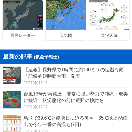
天気図
実況天気
雨雲レーダー
最新の記事
(気象予報士)
【速報】長野県で1時間に約100ミリの猛烈な雨
「記録的短時間大雨」発表
08/07(金)18:41
台風13号が再発達 非常に強い勢力で沖縄・奄美
に接近 状況悪化の前に避難の検討を
08/07(金)17:37
鳥取で39.6℃と酷暑日に迫る暑さ 35℃以上が続
出で今年一番の高温も(7日)
08/07(金)15:59