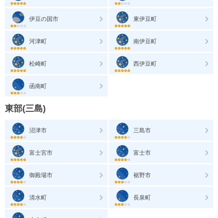
伊豆の国市
東伊豆町
河津町
南伊豆町
松崎町
西伊豆町
函南町
東部(三島)
沼津市
三島市
富士宮市
富士市
御殿場市
裾野市
清水町
長泉町