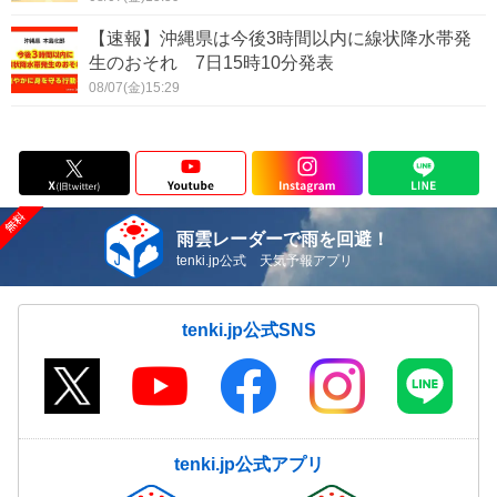
【速報】沖縄県は今後3時間以内に線状降水帯発
生のおそれ 7日15時10分発表
08/07(金)15:29
雨雲レーダーで雨を回避！
tenki.jp公式 天気予報アプリ
tenki.jp公式SNS
tenki.jp公式アプリ