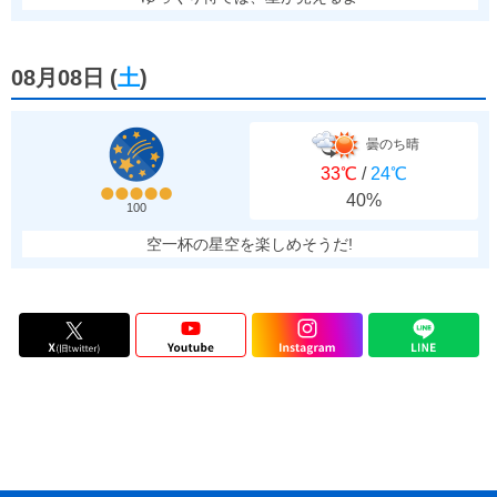
08月08日
(
土
)
曇のち晴
33℃
/
24℃
40%
100
空一杯の星空を楽しめそうだ!