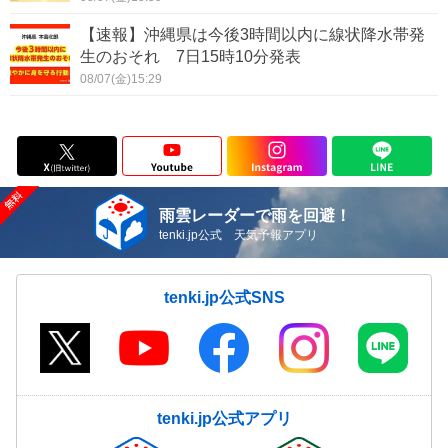
【速報】沖縄県は今後3時間以内に線状降水帯発
生のおそれ 7日15時10分発表
08/07(金)15:29
雨雲レーダーで雨を回避！
tenki.jp公式 天気予報アプリ
tenki.jp公式SNS
tenki.jp公式アプリ