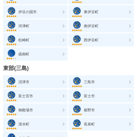
伊豆の国市
東伊豆町
河津町
南伊豆町
松崎町
西伊豆町
函南町
東部(三島)
沼津市
三島市
富士宮市
富士市
御殿場市
裾野市
清水町
長泉町