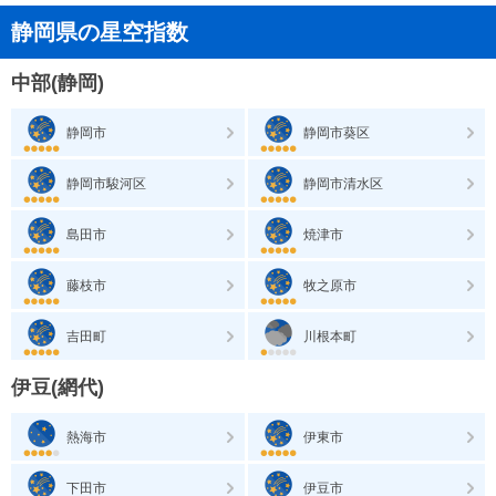
静岡県の星空指数
中部(静岡)
静岡市
静岡市葵区
静岡市駿河区
静岡市清水区
島田市
焼津市
藤枝市
牧之原市
吉田町
川根本町
伊豆(網代)
熱海市
伊東市
下田市
伊豆市