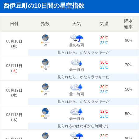
西伊豆町の10日間の星空指数
降水
日付
指数
天気
気温
確率
30℃
90
08月10日
%
23℃
曇のち雨
10
(
月
)
見られたら、かなりラッキーだ
30℃
70
08月11日
%
23℃
曇一時雨
10
(
火
)
見られたら、かなりラッキーだ
30℃
50
08月12日
%
23℃
曇一時雨
10
(
水
)
見られたら、かなりラッキーだ
32℃
50
08月13日
%
23℃
曇一時雨
20
(
木
)
見られるのはわずかな時間です
32℃
90
%