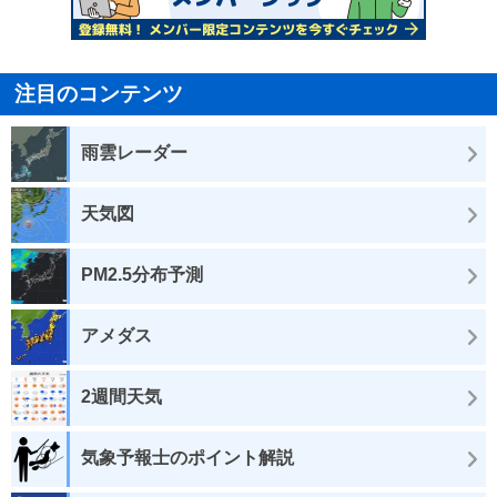
注目のコンテンツ
雨雲レーダー
天気図
PM2.5分布予測
アメダス
2週間天気
気象予報士のポイント解説