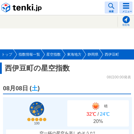
tenki.jp
検索
メニュー
現在地
トップ
指数情報一覧
星空指数
東海地方
静岡県
西伊豆町
西伊豆町の星空指数
08日00:00発表
08月08日
(
土
)
晴
32℃
/
24℃
20%
100
空一杯の星空を楽しめそうだ!