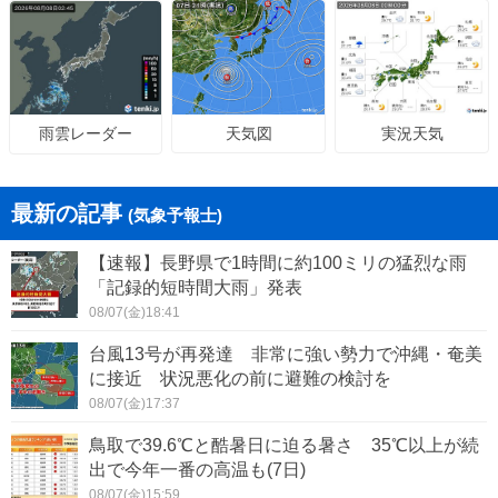
天気図
実況天気
雨雲レーダー
最新の記事
(気象予報士)
【速報】長野県で1時間に約100ミリの猛烈な雨
「記録的短時間大雨」発表
08/07(金)18:41
台風13号が再発達 非常に強い勢力で沖縄・奄美
に接近 状況悪化の前に避難の検討を
08/07(金)17:37
鳥取で39.6℃と酷暑日に迫る暑さ 35℃以上が続
出で今年一番の高温も(7日)
08/07(金)15:59