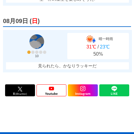
08月09日
(
日
)
晴一時雨
31℃
/
23℃
50%
10
見られたら、かなりラッキーだ