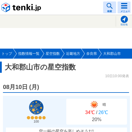
tenki.jp
検索
メニュー
現在地
トップ
指数情報一覧
星空指数
近畿地方
奈良県
大和郡山市
大和郡山市の星空指数
10日10:00発表
08月10日
(
月
)
晴
34℃
/
26℃
20%
100
空一杯の星空を楽しめそうだ!