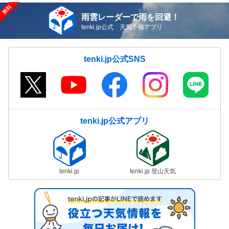
雨雲レーダーで雨を回避！
tenki.jp公式 天気予報アプリ
tenki.jp公式SNS
tenki.jp公式アプリ
tenki.jp
tenki.jp 登山天気