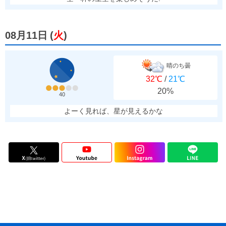
08月11日
(
火
)
晴のち曇
32℃
/
21℃
20%
40
よーく見れば、星が見えるかな