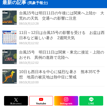
最新の記事
(気象予報士)
台風15号は明日11日の午後には関東へ上陸か 大
荒れの天気 交通への影響に注意
08/10(月)13:28
11日～12日は台風15号の影響を受ける お盆は西
日本など厳しい暑さ 2週間天気
08/10(月)12:02
台風15号 明日11日は関東・東北に接近・上陸の
おそれ 異例の進路で北陸へ
08/10(月)12:02
10日も西日本を中心に猛烈な暑さ 熊本35℃予
想 地震の被災地は熱中症に警戒
08/10(月)10:00