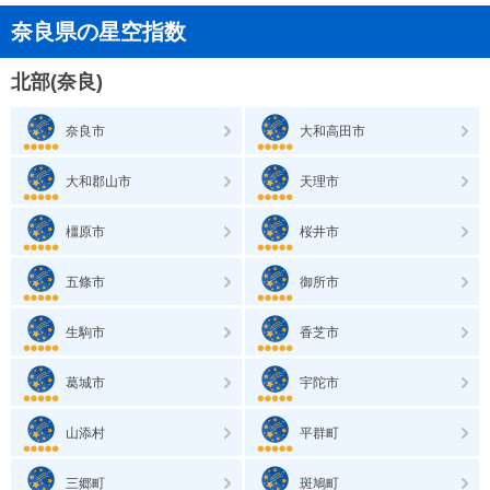
奈良県の星空指数
北部(奈良)
奈良市
大和高田市
大和郡山市
天理市
橿原市
桜井市
五條市
御所市
生駒市
香芝市
葛城市
宇陀市
山添村
平群町
三郷町
斑鳩町