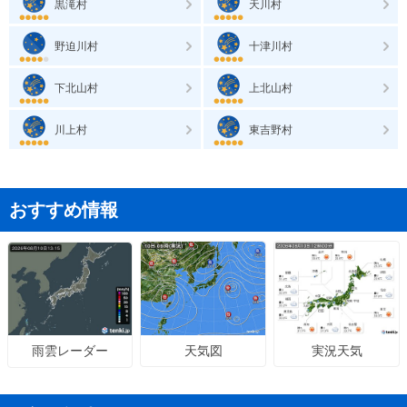
黒滝村
天川村
野迫川村
十津川村
下北山村
上北山村
川上村
東吉野村
おすすめ情報
天気図
実況天気
雨雲レーダー