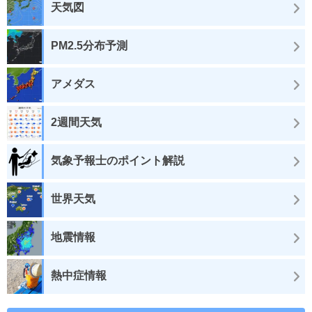
天気図
PM2.5分布予測
アメダス
2週間天気
気象予報士のポイント解説
世界天気
地震情報
熱中症情報