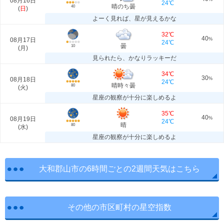
08月16日
24℃
晴のち曇
40
(
日
)
よーく見れば、星が見えるかな
32℃
40
08月17日
%
24℃
曇
10
(
月
)
見られたら、かなりラッキーだ
34℃
30
08月18日
%
24℃
晴時々曇
80
(
火
)
星座の観察が十分に楽しめるよ
35℃
40
08月19日
%
24℃
晴
80
(
水
)
星座の観察が十分に楽しめるよ
大和郡山市の6時間ごとの2週間天気はこちら
その他の市区町村の星空指数