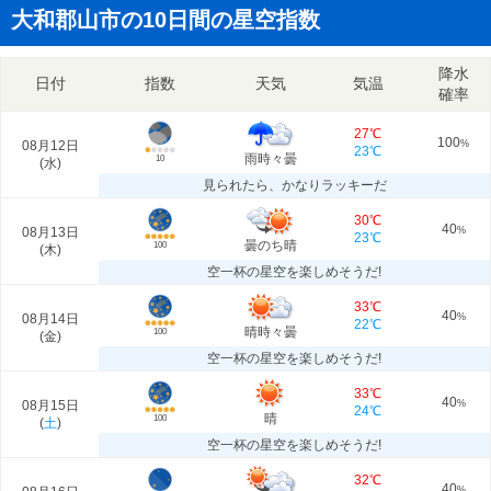
大和郡山市の10日間の星空指数
降水
日付
指数
天気
気温
確率
27℃
100
08月12日
%
23℃
雨時々曇
10
(
水
)
見られたら、かなりラッキーだ
30℃
40
08月13日
%
23℃
曇のち晴
100
(
木
)
空一杯の星空を楽しめそうだ!
33℃
40
08月14日
%
22℃
晴時々曇
100
(
金
)
空一杯の星空を楽しめそうだ!
33℃
40
08月15日
%
24℃
晴
100
(
土
)
空一杯の星空を楽しめそうだ!
32℃
40
%