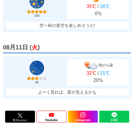
35℃
/
26℃
0%
100
空一杯の星空を楽しめそうだ!
08月11日
(
火
)
晴のち曇
32℃
/
21℃
20%
40
よーく見れば、星が見えるかな