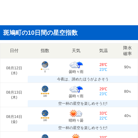
斑鳩町の10日間の星空指数
降水
日付
指数
天気
気温
確率
28℃
90
08月12日
%
23℃
曇時々雨
0
(
水
)
今夜は、諦めたほうがよさそう
29℃
80
08月13日
%
23℃
曇時々雨
100
(
木
)
空一杯の星空を楽しめそうだ!
33℃
40
08月14日
%
22℃
晴時々曇
100
(
金
)
空一杯の星空を楽しめそうだ!
33℃