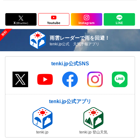
雨雲レーダーで雨を回避！
tenki.jp公式 天気予報アプリ
tenki.jp公式SNS
tenki.jp公式アプリ
tenki.jp
tenki.jp 登山天気