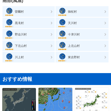
南部(風屋)
曽爾村
御杖村
黒滝村
天川村
野迫川村
十津川村
下北山村
上北山村
川上村
東吉野村
おすすめ情報