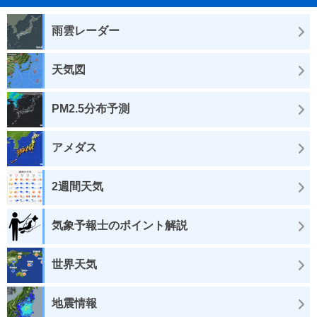
雨雲レーダー
天気図
PM2.5分布予測
アメダス
2週間天気
気象予報士のポイント解説
世界天気
地震情報