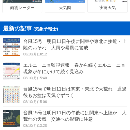
天気図
実況天気
雨雲レーダー
最新の記事
(気象予報士)
台風15号 明日11日午後に関東や東北に接近・上
陸のおそれ 大雨や暴風に警戒
08/10(月)18:12
エルニーニョ監視速報 春から続くエルニーニョ
現象が冬にかけて続く見込み
08/10(月)15:40
台風15号で明日11日は関東・東北で大荒れ 通過
後もお盆は天気ぐずつく
08/10(月)15:06
台風15号は明日11日の午後には関東へ上陸か 大
荒れの天気 交通への影響に注意
08/10(月)13:28