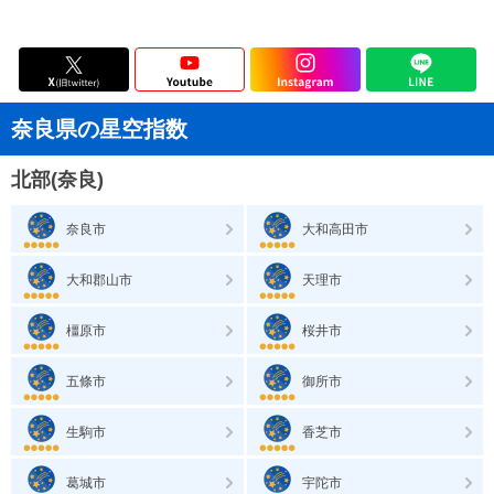
奈良県の星空指数
北部(奈良)
奈良市
大和高田市
大和郡山市
天理市
橿原市
桜井市
五條市
御所市
生駒市
香芝市
葛城市
宇陀市