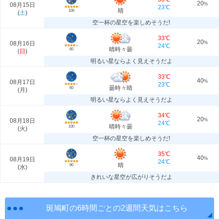
20
08月15日
%
23℃
晴
100
(
土
)
空一杯の星空を楽しめそうだ!
33℃
20
08月16日
%
24℃
晴時々曇
60
(
日
)
明るい星ならよく見えそうだよ
33℃
40
08月17日
%
23℃
曇時々晴
60
(
月
)
明るい星ならよく見えそうだよ
34℃
20
08月18日
%
24℃
晴時々曇
100
(
火
)
空一杯の星空を楽しめそうだ!
35℃
40
08月19日
%
24℃
晴
90
(
水
)
きれいな星空が広がりそうだよ
斑鳩町の6時間ごとの2週間天気はこちら