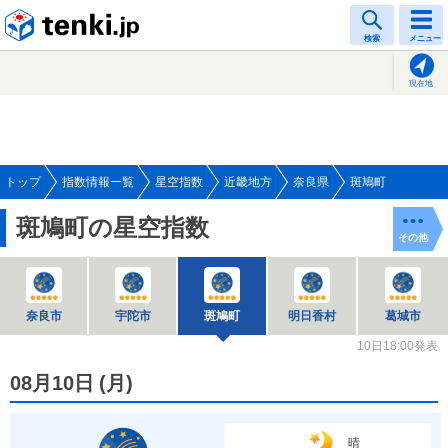
tenki.jp
検索
メニュー
現在地
トップ
指数情報一覧
星空指数
近畿地方
奈良県
斑鳩町
斑鳩町の星空指数
その他
奈良市
宇陀市
斑鳩町
明日香村
葛城市
10日18:00発表
08月10日
(
月
)
晴