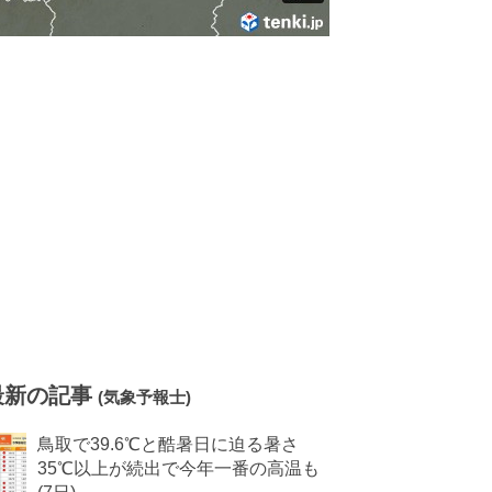
最新の記事
(気象予報士)
鳥取で39.6℃と酷暑日に迫る暑さ
35℃以上が続出で今年一番の高温も