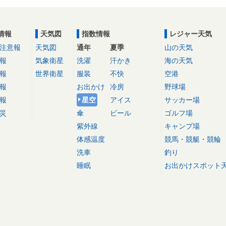
情報
天気図
指数情報
レジャー天気
注意報
天気図
通年
夏季
山の天気
報
気象衛星
洗濯
汗かき
海の天気
報
世界衛星
服装
不快
空港
報
お出かけ
冷房
野球場
報
星空
アイス
サッカー場
災
傘
ビール
ゴルフ場
紫外線
キャンプ場
体感温度
競馬・競艇・競輪
洗車
釣り
睡眠
お出かけスポット