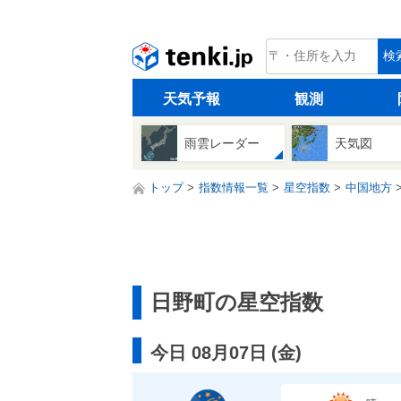
tenki.jp
検
天気予報
観測
雨雲レーダー
天気図
トップ
指数情報一覧
星空指数
中国地方
日野町の星空指数
今日 08月07日
(
金
)