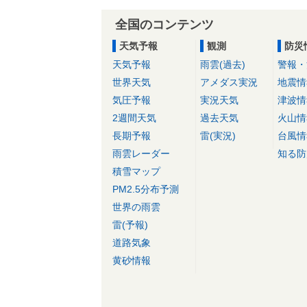
全国のコンテンツ
天気予報
観測
防災
天気予報
雨雲(過去)
警報・
世界天気
アメダス実況
地震情
気圧予報
実況天気
津波情
2週間天気
過去天気
火山情
長期予報
雷(実況)
台風情
雨雲レーダー
知る防
積雪マップ
PM2.5分布予測
世界の雨雲
雷(予報)
道路気象
黄砂情報