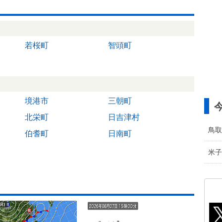
若桜町
智頭町
境港市
三朝町
北栄町
日吉津村
鳥取
伯耆町
日南町
米子