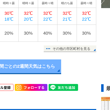
晴時々曇
晴時々曇
曇時々晴
晴のち曇
曇時々晴
30℃
32℃
32℃
32℃
32℃
18℃
20℃
22℃
21℃
22℃
20%
30%
40%
30%
30%
その他の市区町村を見る
時間ごとの2週間天気はこちら