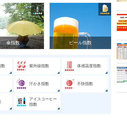
傘指数
ビール指数
指数
紫外線指数
体感温度指数
汗かき指数
不快指数
アイスコーヒー
数
指数