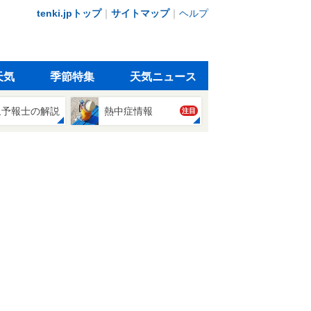
tenki.jpトップ
｜
サイトマップ
｜
ヘルプ
天気
季節特集
天気ニュース
象予報士の解説
熱中症情報
注目