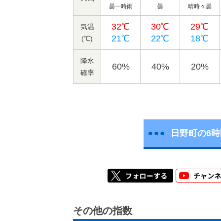
曇一時雨
曇
晴時々曇
32℃
30℃
29℃
気温
21℃
22℃
18℃
(℃)
降水
60%
40%
20%
確率
日野町の6
その他の指数