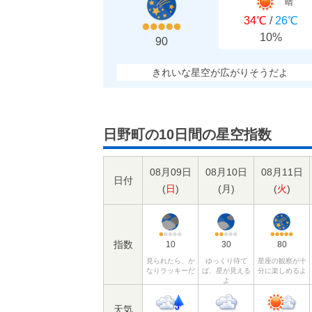
晴
34℃
/
26℃
10%
90
きれいな星空が広がりそうだよ
日野町の10日間の星空指数
08月09日
08月10日
08月11日
日付
(
日
)
(
月
)
(
火
)
指数
10
30
80
見られたら、か
ゆっくり待て
星座の観察が十
なりラッキーだ
ば、星が見える
分に楽しめるよ
よ
天気