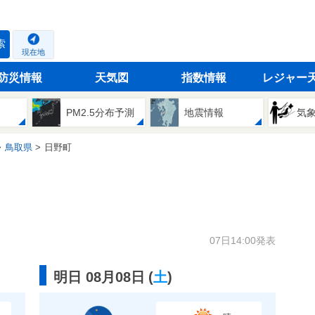
索
現在地
防災情報
天気図
指数情報
レジャー
PM2.5分布予測
地震情報
気
鳥取県
日野町
07日14:00発表
明日 08月08日
(
土
)