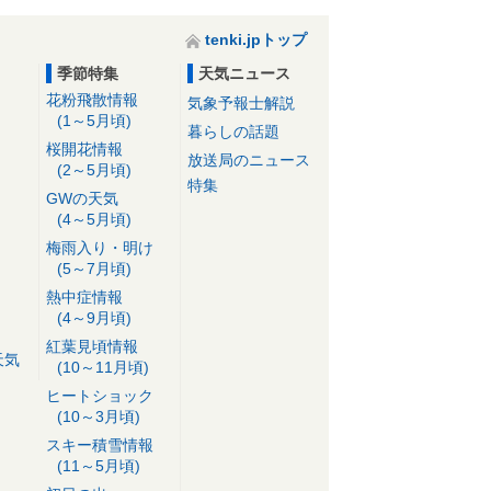
tenki.jpトップ
季節特集
天気ニュース
花粉飛散情報
気象予報士解説
(1～5月頃)
暮らしの話題
桜開花情報
放送局のニュース
(2～5月頃)
特集
GWの天気
(4～5月頃)
梅雨入り・明け
(5～7月頃)
熱中症情報
(4～9月頃)
紅葉見頃情報
天気
(10～11月頃)
ヒートショック
(10～3月頃)
スキー積雪情報
(11～5月頃)