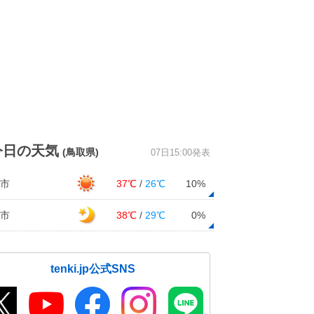
今日の天気
(鳥取県)
07日15:00発表
市
37℃
/
26℃
10%
市
38℃
/
29℃
0%
tenki.jp公式SNS