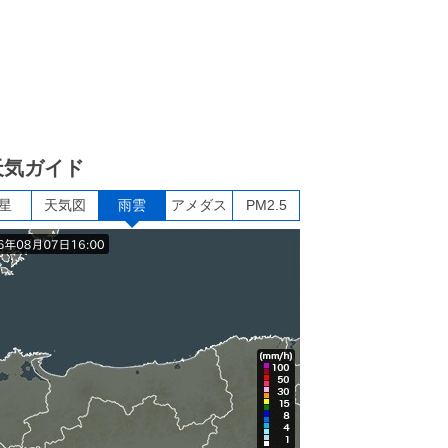
天気ガイド
星
天気図
雨雲
アメダス
PM2.5