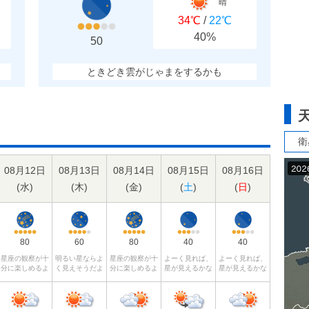
晴
34℃
/
22℃
40%
50
ときどき雲がじゃまをするかも
衛
08月12日
08月13日
08月14日
08月15日
08月16日
(
水
)
(
木
)
(
金
)
(
土
)
(
日
)
80
60
80
40
40
星座の観察が十
明るい星ならよ
星座の観察が十
よーく見れば、
よーく見れば、
分に楽しめるよ
く見えそうだよ
分に楽しめるよ
星が見えるかな
星が見えるかな