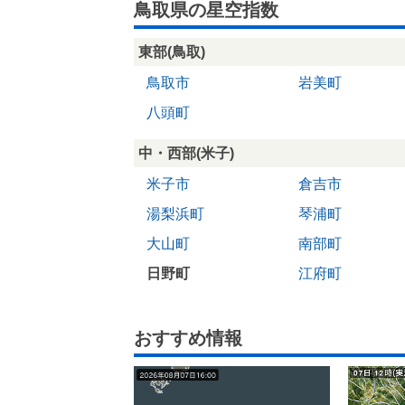
鳥取県の星空指数
東部(鳥取)
鳥取市
岩美町
八頭町
中・西部(米子)
米子市
倉吉市
湯梨浜町
琴浦町
大山町
南部町
日野町
江府町
おすすめ情報