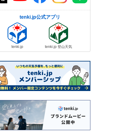
tenki.jp公式アプリ
tenki.jp
tenki.jp 登山天気