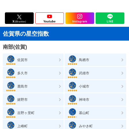
佐賀県の星空指数
南部(佐賀)
佐賀市
鳥栖市
多久市
武雄市
鹿島市
小城市
嬉野市
神埼市
吉野ヶ里町
基山町
上峰町
みやき町