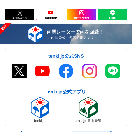
雨雲レーダーで雨を回避！
tenki.jp公式 天気予報アプリ
tenki.jp公式SNS
tenki.jp公式アプリ
tenki.jp
tenki.jp 登山天気