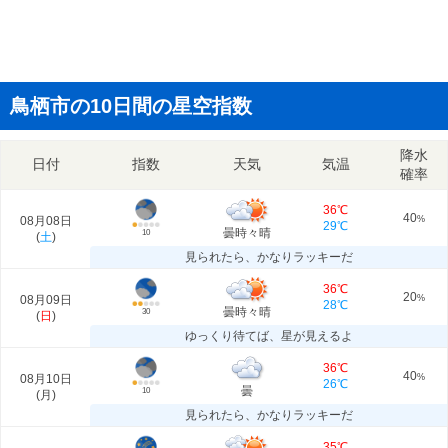
鳥栖市の10日間の星空指数
降水
日付
指数
天気
気温
確率
36℃
40
08月08日
%
29℃
曇時々晴
10
(
土
)
見られたら、かなりラッキーだ
36℃
20
08月09日
%
28℃
曇時々晴
30
(
日
)
ゆっくり待てば、星が見えるよ
36℃
40
08月10日
%
26℃
曇
10
(
月
)
見られたら、かなりラッキーだ
35℃