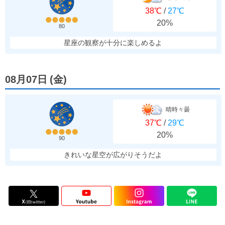
38℃
/
27℃
20%
80
星座の観察が十分に楽しめるよ
08月07日
(
金
)
晴時々曇
37℃
/
29℃
20%
90
きれいな星空が広がりそうだよ