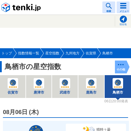
tenki.jp
検索
メニュー
現在地
トップ
指数情報一覧
星空指数
九州地方
佐賀県
鳥栖市
鳥栖市の星空指数
その他
佐賀市
唐津市
武雄市
鹿島市
鳥栖市
06日20:00発表
08月06日
(
木
)
晴時々曇