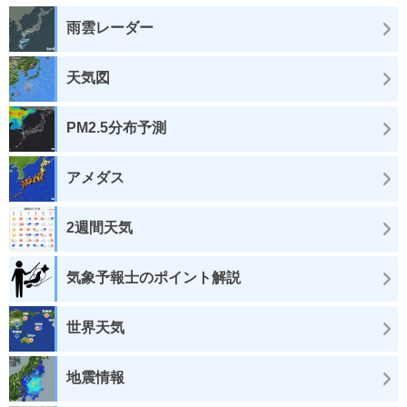
雨雲レーダー
天気図
PM2.5分布予測
アメダス
2週間天気
気象予報士のポイント解説
世界天気
地震情報