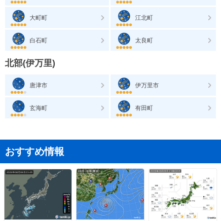
大町町
江北町
白石町
太良町
北部(伊万里)
唐津市
伊万里市
玄海町
有田町
おすすめ情報