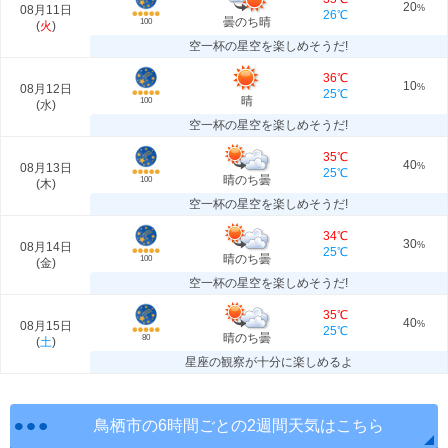
20
08月11日
%
26℃
曇のち晴
100
(
火
)
空一杯の星空を楽しめそうだ!
36℃
10
08月12日
%
25℃
晴
100
(
水
)
空一杯の星空を楽しめそうだ!
35℃
40
08月13日
%
25℃
晴のち曇
100
(
木
)
空一杯の星空を楽しめそうだ!
34℃
30
08月14日
%
25℃
晴のち曇
100
(
金
)
空一杯の星空を楽しめそうだ!
35℃
40
08月15日
%
25℃
晴のち曇
80
(
土
)
星座の観察が十分に楽しめるよ
鳥栖市の6時間ごとの2週間天気はこちら