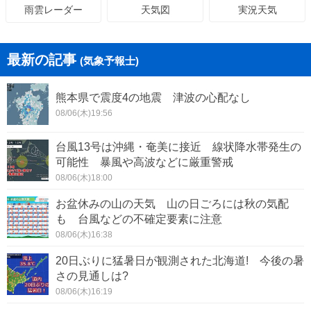
天気図
実況天気
雨雲レーダー
最新の記事
(気象予報士)
熊本県で震度4の地震 津波の心配なし
08/06(木)19:56
台風13号は沖縄・奄美に接近 線状降水帯発生の
可能性 暴風や高波などに厳重警戒
08/06(木)18:00
お盆休みの山の天気 山の日ごろには秋の気配
も 台風などの不確定要素に注意
08/06(木)16:38
20日ぶりに猛暑日が観測された北海道! 今後の暑
さの見通しは?
08/06(木)16:19