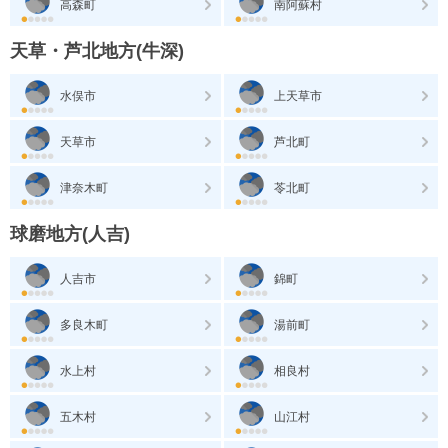
高森町
南阿蘇村
天草・芦北地方(牛深)
水俣市
上天草市
天草市
芦北町
津奈木町
苓北町
球磨地方(人吉)
人吉市
錦町
多良木町
湯前町
水上村
相良村
五木村
山江村