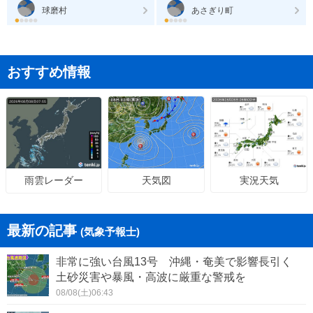
球磨村
あさぎり町
おすすめ情報
天気図
実況天気
雨雲レーダー
最新の記事
(気象予報士)
非常に強い台風13号 沖縄・奄美で影響長引く
土砂災害や暴風・高波に厳重な警戒を
08/08(土)06:43