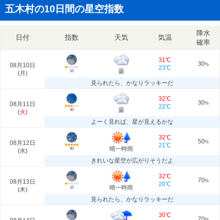
五木村の10日間の星空指数
降水
日付
指数
天気
気温
確率
31℃
30
08月10日
%
23℃
曇
10
(
月
)
見られたら、かなりラッキーだ
32℃
30
08月11日
%
22℃
曇
40
(
火
)
よーく見れば、星が見えるかな
32℃
50
08月12日
%
21℃
晴一時雨
90
(
水
)
きれいな星空が広がりそうだよ
32℃
70
08月13日
%
20℃
晴一時雨
10
(
木
)
見られたら、かなりラッキーだ
30℃
70
%