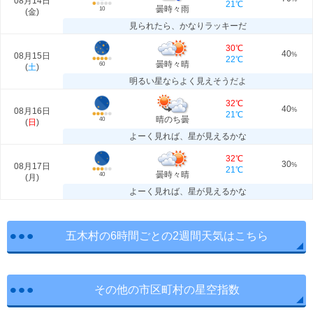
08月14日
21℃
曇時々雨
10
(
金
)
見られたら、かなりラッキーだ
30℃
40
08月15日
%
22℃
曇時々晴
60
(
土
)
明るい星ならよく見えそうだよ
32℃
40
08月16日
%
21℃
晴のち曇
40
(
日
)
よーく見れば、星が見えるかな
32℃
30
08月17日
%
21℃
曇時々晴
40
(
月
)
よーく見れば、星が見えるかな
五木村の6時間ごとの2週間天気はこちら
その他の市区町村の星空指数