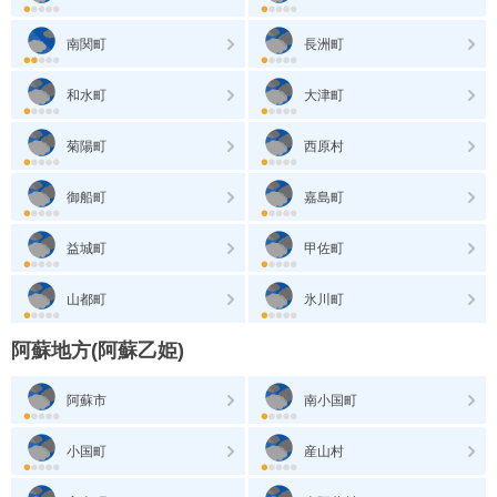
南関町
長洲町
和水町
大津町
菊陽町
西原村
御船町
嘉島町
益城町
甲佐町
山都町
氷川町
阿蘇地方(阿蘇乙姫)
阿蘇市
南小国町
小国町
産山村