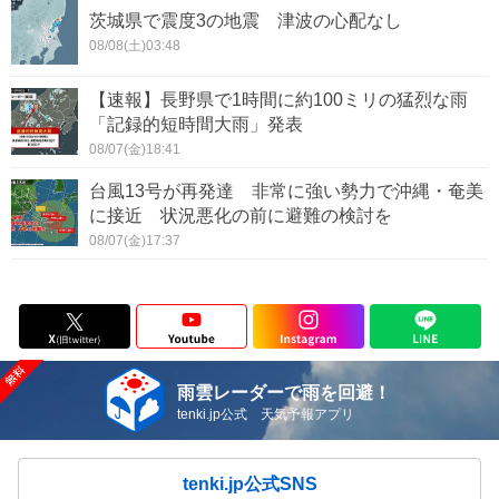
茨城県で震度3の地震 津波の心配なし
08/08(土)03:48
【速報】長野県で1時間に約100ミリの猛烈な雨
「記録的短時間大雨」発表
08/07(金)18:41
台風13号が再発達 非常に強い勢力で沖縄・奄美
に接近 状況悪化の前に避難の検討を
08/07(金)17:37
雨雲レーダーで雨を回避！
tenki.jp公式 天気予報アプリ
tenki.jp公式SNS