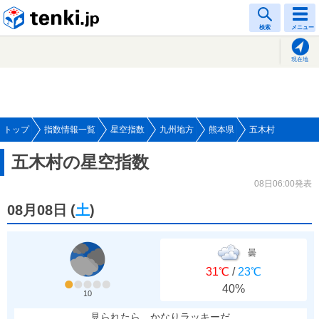
tenki.jp
検索
メニュー
現在地
トップ
指数情報一覧
星空指数
九州地方
熊本県
五木村
五木村の星空指数
08日06:00発表
08月08日
(
土
)
曇
31℃
/
23℃
40%
10
見られたら、かなりラッキーだ