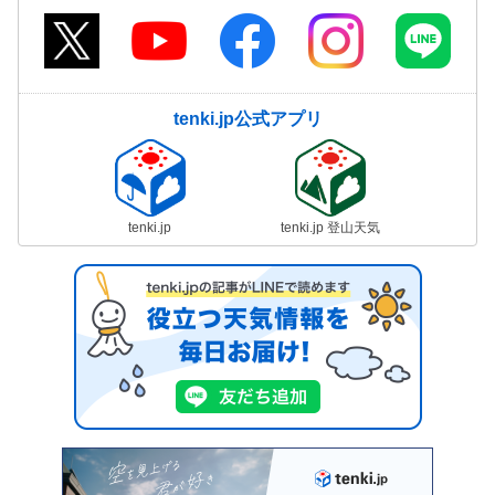
tenki.jp公式アプリ
tenki.jp
tenki.jp 登山天気