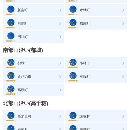
新富町
木城町
川南町
都農町
門川町
南部山沿い(都城)
都城市
小林市
えびの市
三股町
高原町
北部山沿い(高千穂)
西米良村
諸塚村
椎葉村
美郷町