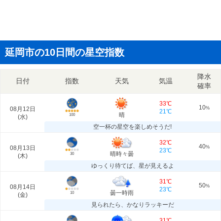
延岡市の10日間の星空指数
降水
日付
指数
天気
気温
確率
33℃
10
08月12日
%
21℃
晴
100
(
水
)
空一杯の星空を楽しめそうだ!
32℃
40
08月13日
%
23℃
晴時々曇
30
(
木
)
ゆっくり待てば、星が見えるよ
31℃
50
08月14日
%
23℃
曇一時雨
10
(
金
)
見られたら、かなりラッキーだ
31℃