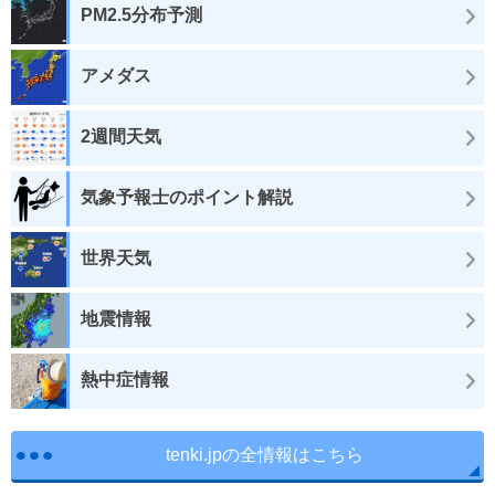
PM2.5分布予測
アメダス
2週間天気
気象予報士のポイント解説
世界天気
地震情報
熱中症情報
tenki.jpの全情報はこちら