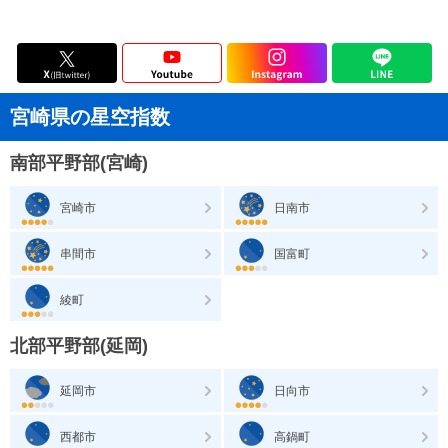
宮崎県の星空指数
南部平野部(宮崎)
宮崎市
日南市
串間市
国富町
綾町
北部平野部(延岡)
延岡市
日向市
西都市
高鍋町