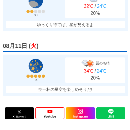
32℃
/
24℃
20%
30
ゆっくり待てば、星が見えるよ
08月11日
(
火
)
曇のち晴
34℃
/
24℃
20%
100
空一杯の星空を楽しめそうだ!