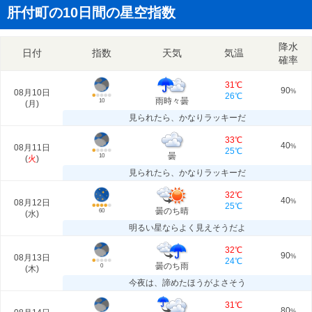
肝付町の10日間の星空指数
降水
日付
指数
天気
気温
確率
31℃
90
08月10日
%
26℃
雨時々曇
10
(
月
)
見られたら、かなりラッキーだ
33℃
40
08月11日
%
25℃
曇
10
(
火
)
見られたら、かなりラッキーだ
32℃
40
08月12日
%
25℃
曇のち晴
60
(
水
)
明るい星ならよく見えそうだよ
32℃
90
08月13日
%
24℃
曇のち雨
0
(
木
)
今夜は、諦めたほうがよさそう
31℃
80
%