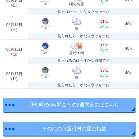
08月14日
24℃
雨のち曇
10
(
金
)
見られたら、かなりラッキーだ
31℃
40
08月15日
%
24℃
曇
10
(
土
)
見られたら、かなりラッキーだ
32℃
40
08月16日
%
24℃
曇時々晴
20
(
日
)
見られるのはわずかな時間です
33℃
40
08月17日
%
25℃
曇
10
(
月
)
見られたら、かなりラッキーだ
肝付町の6時間ごとの2週間天気はこちら
その他の市区町村の星空指数