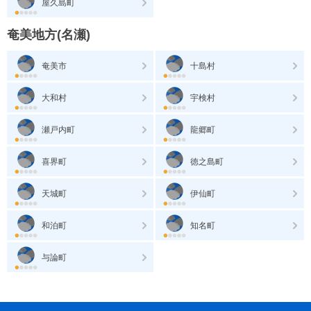
屋久島町
奄美地方(名瀬)
奄美市
十島村
大和村
宇検村
瀬戸内町
龍郷町
喜界町
徳之島町
天城町
伊仙町
和泊町
知名町
与論町