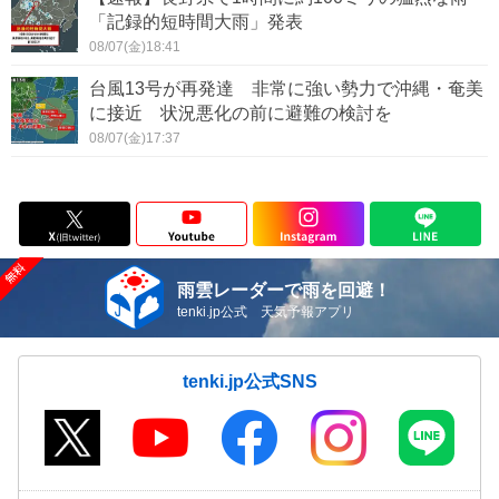
「記録的短時間大雨」発表
08/07(金)18:41
台風13号が再発達 非常に強い勢力で沖縄・奄美
に接近 状況悪化の前に避難の検討を
08/07(金)17:37
雨雲レーダーで雨を回避！
tenki.jp公式 天気予報アプリ
tenki.jp公式SNS