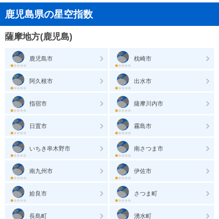
鹿児島県の星空指数
薩摩地方(鹿児島)
鹿児島市
枕崎市
阿久根市
出水市
指宿市
薩摩川内市
日置市
霧島市
いちき串木野市
南さつま市
南九州市
伊佐市
姶良市
さつま町
長島町
湧水町