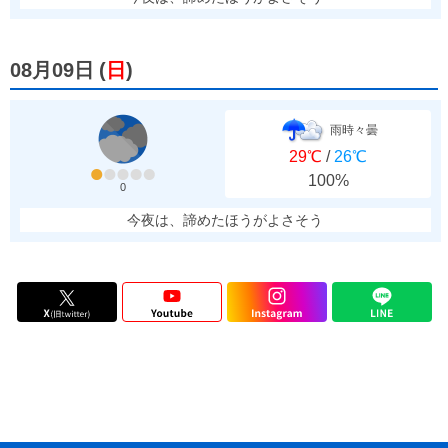
08月09日
(
日
)
雨時々曇
29℃
/
26℃
100%
0
今夜は、諦めたほうがよさそう