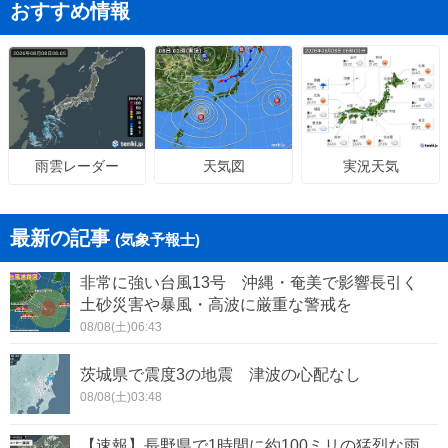
おすすめ情報
天気図
実況天気
雨雲レーダー
最新の記事
(気象予報士)
非常に強い台風13号 沖縄・奄美で影響長引く
土砂災害や暴風・高波に厳重な警戒を
08/08(土)06:43
茨城県で震度3の地震 津波の心配なし
08/08(土)03:48
【速報】長野県で1時間に約100ミリの猛烈な雨