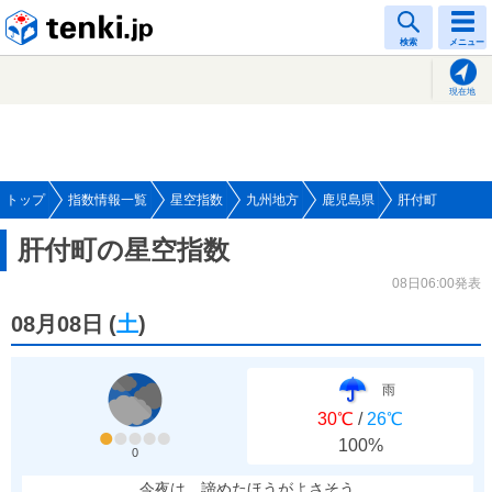
tenki.jp
検索
メニュー
現在地
トップ
指数情報一覧
星空指数
九州地方
鹿児島県
肝付町
肝付町の星空指数
08日06:00発表
08月08日
(
土
)
雨
30℃
/
26℃
100%
0
今夜は、諦めたほうがよさそう