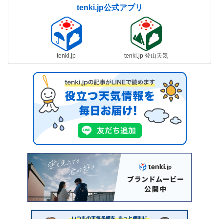
tenki.jp公式アプリ
tenki.jp
tenki.jp 登山天気