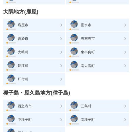
大隅地方(鹿屋)
鹿屋市
垂水市
曽於市
志布志市
大崎町
東串良町
錦江町
南大隅町
肝付町
種子島・屋久島地方(種子島)
西之表市
三島村
中種子町
南種子町